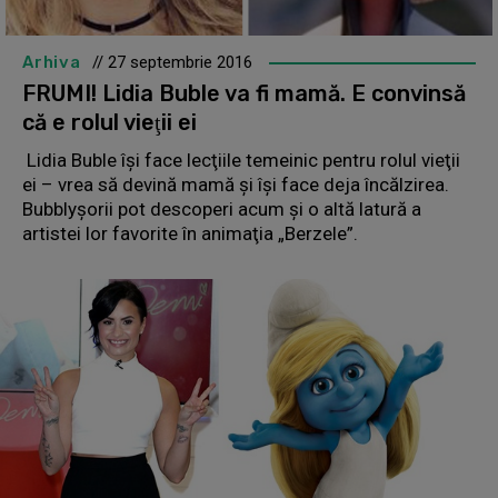
Arhiva
// 27 septembrie 2016
FRUMI! Lidia Buble va fi mamă. E convinsă
că e rolul vieţii ei
Lidia Buble îşi face lecţiile temeinic pentru rolul vieţii
ei – vrea să devină mamă şi îşi face deja încălzirea.
Bubblyşorii pot descoperi acum şi o altă latură a
artistei lor favorite în animaţia „Berzele”.