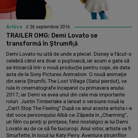
Arhiva
// 26 septembrie 2016
TRAILER OMG: Demi Lovato se
transformă în Ştrumfiţă
Demi Lovato nu uită de unde a plecat. Disney a făcut-o
celebră când era doar o puștoaică, iar acum e gata să
se întoarcă într-o nouă producție pentru copii, de data
asta de la Sony Pictures Animation. O nouă animaţie
din seria Ştrumfii, The Lost Village (Satul pierdut), va
rula în cinematografe începand cu primavara anului
2017, iar Demi va avea unul din cele mai importante
roluri. Justin Timberlake a lansat o versiune nouă la
„Can’t Stop The Feeling” După ce anul acesta artista i-a
dat voce personajului Albă-ca-Zăpada în „Charming”,
un film cu prinţi şi prinţese, fanii nostalgici ai lui Demi
Lovato au de ce să fie bucuroși. Anul viitor, artista va fi
Smurfette, în locul lui Katy Perry. Aventura ştrumfilor