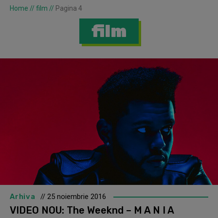
Home
//
film
//
Pagina 4
film
Arhiva
// 25 noiembrie 2016
VIDEO NOU: The Weeknd – M A N I A