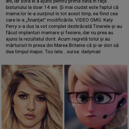
ani, iar sora ei a ajuns pentru prima dată în faţa
bisturiului la doar 14 ani. Şi mai ciudat este faptul că
mama lor le-a susţinut în tot acest timp, ea fiind cea
care le-a „finanţat” modificările. VIDEO OMG: Katy
Perry s-a dus la vot complet dezbrăcată Tinerele şi-au
făcut implanturi mamare şi fesiere, dar nu prea au
ajuns la rezultatul dorit. Acum regretă totul şi au
mărturisit în presa din Marea Britanie că şi-ar dori să
dea timpul înapoi. Too late… sursa: dailymail