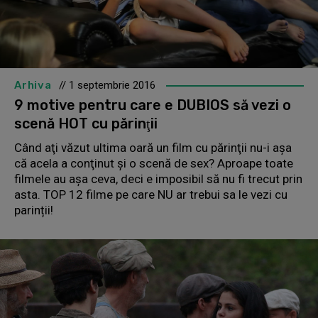
Arhiva
// 1 septembrie 2016
9 motive pentru care e DUBIOS să vezi o
scenă HOT cu părinţii
Când aţi văzut ultima oară un film cu părinţii nu-i aşa
că acela a conţinut şi o scenă de sex? Aproape toate
filmele au aşa ceva, deci e imposibil să nu fi trecut prin
asta. TOP 12 filme pe care NU ar trebui sa le vezi cu
parinții!