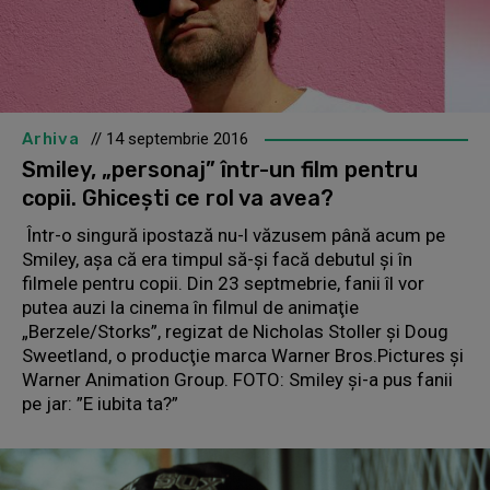
Arhiva
// 14 septembrie 2016
Smiley, „personaj” într-un film pentru
copii. Ghiceşti ce rol va avea?
Într-o singură ipostază nu-l văzusem până acum pe
Smiley, aşa că era timpul să-şi facă debutul şi în
filmele pentru copii. Din 23 septmebrie, fanii îl vor
putea auzi la cinema în filmul de animaţie
„Berzele/Storks”, regizat de Nicholas Stoller şi Doug
Sweetland, o producţie marca Warner Bros.Pictures şi
Warner Animation Group. FOTO: Smiley și-a pus fanii
pe jar: ”E iubita ta?”