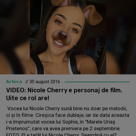
Arhiva
// 30 august 2016
VIDEO: Nicole Cherry e personaj de film.
Uite ce rol are!
Vocea lui Nicole Cherry sună bine nu doar pe melodii,
ci și în filme. Cireșica face dublaje, iar de data aceasta
i-a împrumutat vocea lui Sophie, în ”Marele Uriaș
Prietenos”, care va avea premiera pe 2 septembrie.
FOTO: El e tatăl lui Nicole Cherry. Seamănă cu el?