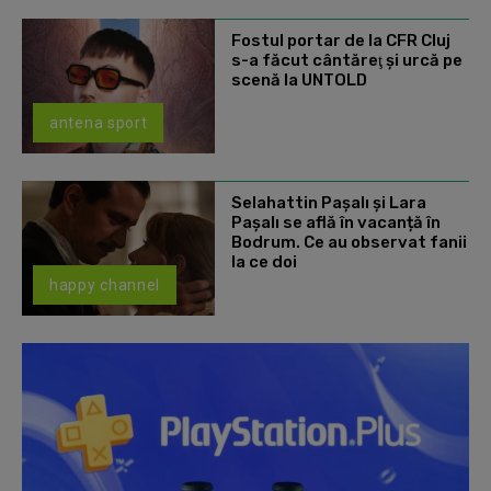
Fostul portar de la CFR Cluj
s-a făcut cântăreţ şi urcă pe
scenă la UNTOLD
antena sport
Selahattin Paşalı și Lara
Paşalı se află în vacanță în
Bodrum. Ce au observat fanii
la ce doi
happy channel