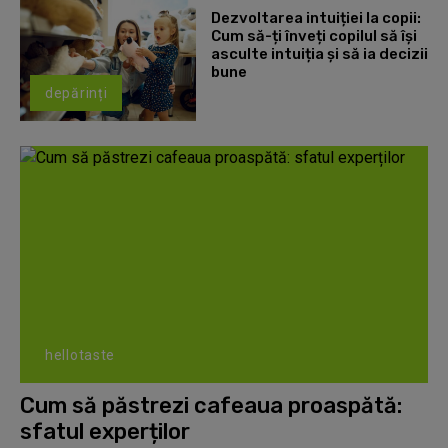
Dezvoltarea intuiției la copii:
Cum să-ți înveți copilul să își
asculte intuiția și să ia decizii
bune
depărinți
hellotaste
Cum să păstrezi cafeaua proaspătă:
sfatul experților