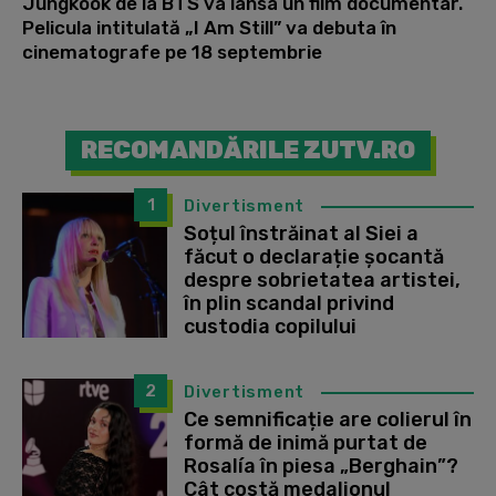
Jungkook de la BTS va lansa un film documentar.
Pelicula intitulată „I Am Still” va debuta în
cinematografe pe 18 septembrie
RECOMANDĂRILE ZUTV.RO
1
Divertisment
Soțul înstrăinat al Siei a
făcut o declarație șocantă
despre sobrietatea artistei,
în plin scandal privind
custodia copilului
2
Divertisment
Ce semnificație are colierul în
formă de inimă purtat de
Rosalía în piesa „Berghain”?
Cât costă medalionul