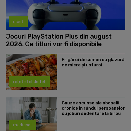
useit
Jocuri PlayStation Plus din august
2026. Ce titluri vor fi disponibile
Frigărui de somon cu glazură
de miere și usturoi
rețete fel de fel
Cauze ascunse ale oboselii
cronice în rândul persoanelor
cu joburi sedentare la birou
medicool