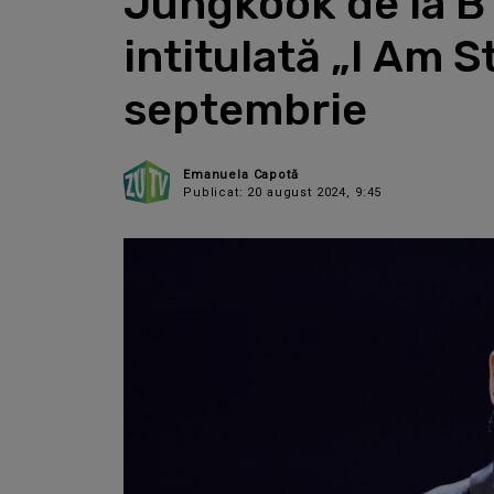
Jungkook de la BT
intitulată „I Am S
septembrie
Emanuela Capotă
Publicat: 20 august 2024, 9:45