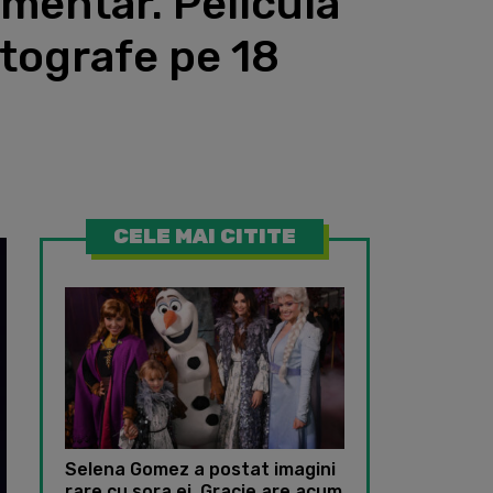
mentar. Pelicula
atografe pe 18
CELE MAI CITITE
Selena Gomez a postat imagini
rare cu sora ei. Gracie are acum