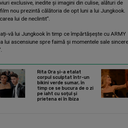
iuri exclusive, inedite și imagini din culise, alături de
film nou prezintă călătoria de opt luni a lui Jungkook.
area lui de neclintit”.
ați-vă lui Jungkook în timp ce împărtășește cu ARMY
la lui ascensiune spre faimă și momentele sale sincer
.
Crono
Rita Ora și-a etalat
corpul sculptat într-un
bikini verde sumar, în
timp ce se bucura de o zi
pe iaht cu soțul și
prietena ei în Ibiza