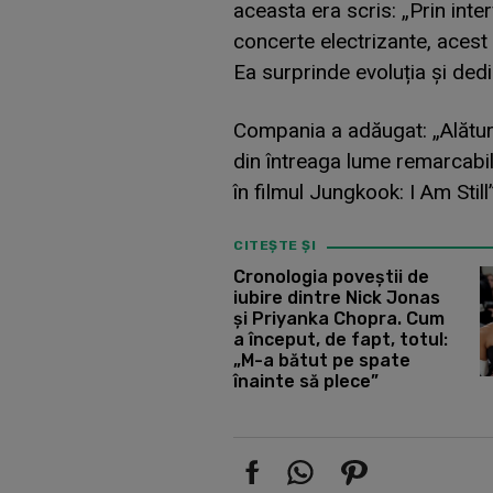
aceasta era scris: „Prin interv
concerte electrizante, acest 
Ea surprinde evoluția și dedic
Compania a adăugat: „Alătur
din întreaga lume remarcabi
în filmul Jungkook: I Am Still”
CITEȘTE ȘI
Cronologia poveștii de
iubire dintre Nick Jonas
și Priyanka Chopra. Cum
a început, de fapt, totul:
„M-a bătut pe spate
înainte să plece”