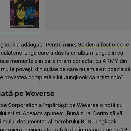
ngkook a adăugat: „Pentru mine,
Golden a fost o serie
călătorie lungă care a dus la un album lung, plin cu
 Toate momentele în care m-am conectat cu ARMY din
 multe povești din culise pe care nu am avut ocazia să
e povestea completă a lui Jungkook ca artist solo”.
iată pe Weverse
ybe Corporation a împărtășit pe Weverse o notă cu
itului artist. Aceasta spunea: „Bună ziua. Dorim să vă
ilmului documentar al membrului BTS Jungkook.
 premiera în cinematografele din întreaga lume pe 18