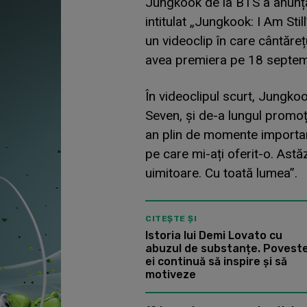
Jungkook de la BTS a anunța
intitulat „Jungkook: I Am Stil
un videoclip în care cântăre
avea premiera pe 18 septem
În videoclipul scurt, Jungko
Seven, și de-a lungul promoț
an plin de momente importan
pe care mi-ați oferit-o. Astă
uimitoare. Cu toată lumea”.
CITEȘTE ȘI
Istoria lui Demi Lovato cu
abuzul de substanțe. Povest
ei continuă să inspire și să
motiveze