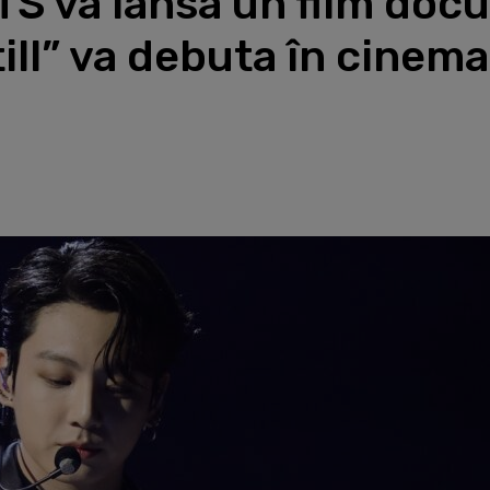
S va lansa un film docu
till” va debuta în cinem