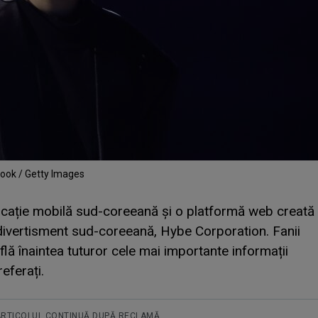
kook / Getty Images
icație mobilă sud-coreeană și o platformă web creată
ivertisment sud-coreeană, Hybe Corporation. Fanii
flă înaintea tuturor cele mai importante informații
referați.
ARTICOLUL CONTINUĂ DUPĂ RECLAMĂ