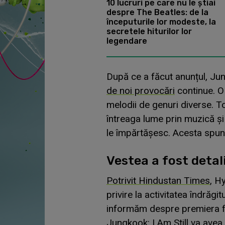
10 lucruri pe care nu le știai
despre The Beatles: de la
începuturile lor modeste, la
secretele hiturilor lor
legendare
După ce a făcut anunțul, Ju
de noi provocări
continue. O 
melodii de genuri diverse.
întreaga lume prin muzică și
le împărtășesc. Acesta spun
Vestea a fost detal
Potrivit Hindustan Times
, H
privire la activitatea îndrăg
informăm despre premiera f
Jungkook: I Am Still va avea