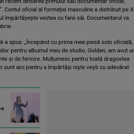
t recent lansarea primului său documentar oficial,
l”. Contul oficial al formației masculine a distribuit pe X
țul împărtășește vestea cu fanii săi. Documentarul va
brie.
ok a spus: „Începând cu prima mea piesă solo oficială,
iilor pentru albumul meu de studio, Golden, am avut u
te și de fericire. Mulțumesc pentru toată dragostea
zi sunt aici pentru a împărtăși niște vești cu adevărat
ea