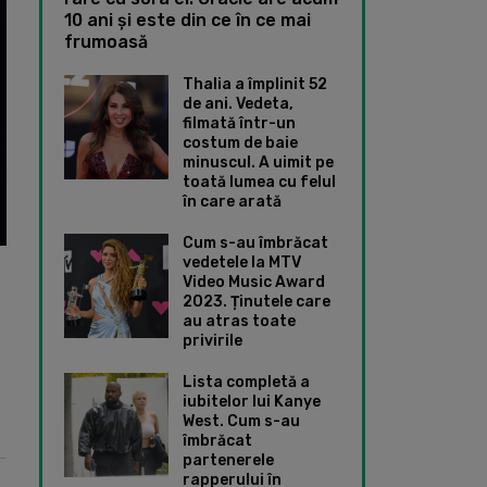
10 ani și este din ce în ce mai
frumoasă
Thalia a împlinit 52
de ani. Vedeta,
filmată într-un
costum de baie
minuscul. A uimit pe
toată lumea cu felul
în care arată
Cum s-au îmbrăcat
vedetele la MTV
Video Music Award
2023. Ținutele care
au atras toate
privirile
Lista completă a
iubitelor lui Kanye
West. Cum s-au
îmbrăcat
partenerele
rapperului în