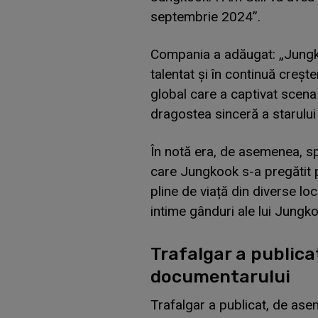
septembrie 2024”.
Compania a adăugat: „Jungkoo
talentat și în continuă crește
global care a captivat scena
dragostea sinceră a starului
În notă era, de asemenea, spe
care Jungkook s-a pregătit p
pline de viață din diverse lo
intime gânduri ale lui Jungk
Trafalgar a publica
documentarului
Trafalgar a publicat, de ase