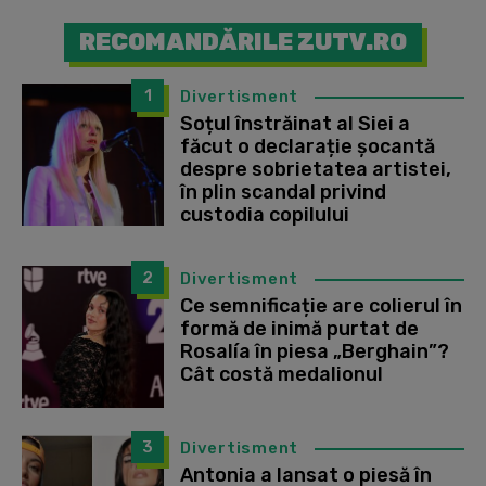
RECOMANDĂRILE ZUTV.RO
1
Divertisment
Soțul înstrăinat al Siei a
făcut o declarație șocantă
despre sobrietatea artistei,
în plin scandal privind
custodia copilului
2
Divertisment
Ce semnificație are colierul în
formă de inimă purtat de
Rosalía în piesa „Berghain”?
Cât costă medalionul
3
Divertisment
Antonia a lansat o piesă în