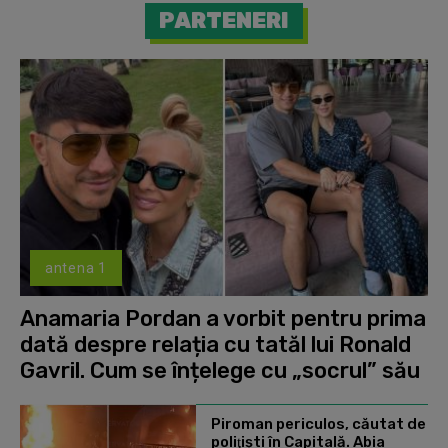
PARTENERI
antena 1
Anamaria Pordan a vorbit pentru prima
dată despre relația cu tatăl lui Ronald
Gavril. Cum se înțelege cu „socrul” său
Piroman periculos, căutat de
poliţişti în Capitală. Abia