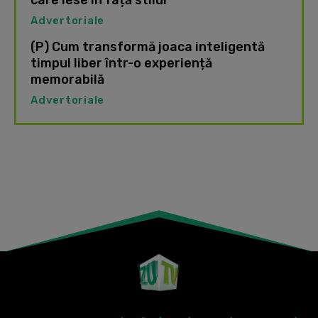
care iese în față stilul
Advertoriale
(P) Cum transformă joaca inteligentă
timpul liber într-o experiență
memorabilă
Advertoriale