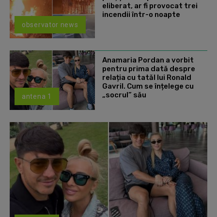
eliberat, ar fi provocat trei
incendii într-o noapte
observator news
Anamaria Pordan a vorbit
pentru prima dată despre
relația cu tatăl lui Ronald
Gavril. Cum se înțelege cu
„socrul” său
antena 1