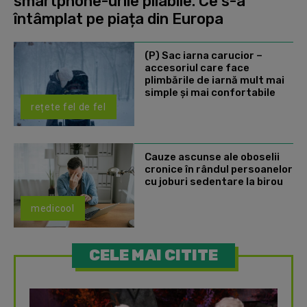
smartphone-urile pliabile. Ce s-a
întâmplat pe piața din Europa
(P) Sac iarna carucior –
accesoriul care face
plimbările de iarnă mult mai
simple și mai confortabile
rețete fel de fel
Cauze ascunse ale oboselii
cronice în rândul persoanelor
cu joburi sedentare la birou
medicool
CELE MAI CITITE