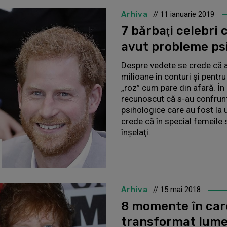
Arhiva
// 11 ianuarie 2019
7 bărbaţi celebri
avut probleme ps
Despre vedete se crede că a
milioane în conturi şi pentr
„roz” cum pare din afară. În 
recunoscut că s-au confrunt
psihologice care au fost la u
crede că în special femeile 
înşelaţi.
Arhiva
// 15 mai 2018
8 momente în car
transformat lume