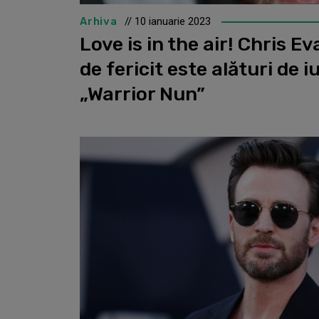
Arhiva
// 10 ianuarie 2023
Love is in the air! Chris E
de fericit este alături de iu
„Warrior Nun”