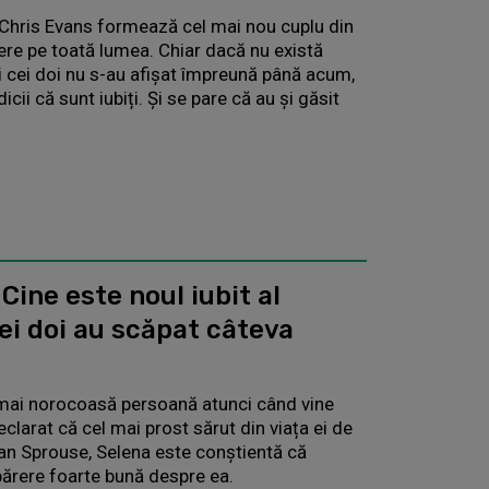
Chris Evans formează cel mai nou cuplu din
ere pe toată lumea. Chiar dacă nu există
i cei doi nu s-au afișat împreună până acum,
dicii că sunt iubiți. Și se pare că au și găsit
.
Cine este noul iubit al
i doi au scăpat câteva
mai norocoasă persoană atunci când vine
eclarat că cel mai prost sărut din viața ei de
an Sprouse, Selena este conștientă că
 părere foarte bună despre ea.