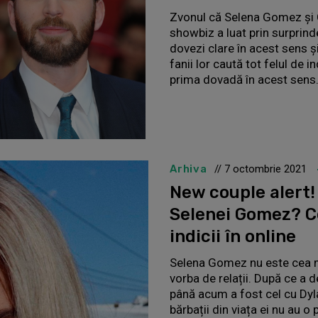
Zvonul că Selena Gomez și 
showbiz a luat prin surprind
dovezi clare în acest sens ș
fanii lor caută tot felul de in
prima dovadă în acest sens
Arhiva
// 7 octombrie 2021
New couple alert! 
Selenei Gomez? Ce
indicii în online
Selena Gomez nu este cea 
vorba de relații. După ce a d
până acum a fost cel cu Dyl
bărbații din viața ei nu au o