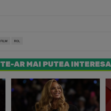
FILM
ROL
TE-AR MAI PUTEA INTERESA
Beyoncé s