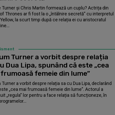
 Turner și Chris Martin formează un cuplu? Actrița din
f Thrones ar fi fost la o „întâlnire secretă” cu interpretul
Yellow, la scurt timp după ce relația ei cu aristocratul
ne...
tisment
um Turner a vorbit despre relația
cu Dua Lipa, spunând că este „cea
 frumoasă femeie din lume”
 Turner a vorbit despre relația sa cu Dua Lipa, declarând
este „cea mai frumoasă femeie din lume”. Actorul a
it „regula” lor pentru a face relația să funcționeze, în
programelor...