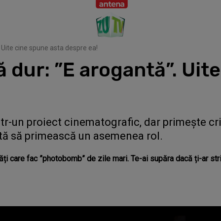
. Uite cine spune asta despre ea!
ă dur: ”E arogantă”. Uit
tr-un proiect cinematografic, dar primește crit
tă să primească un asemenea rol.
ăți care fac ”photobomb” de zile mari. Te-ai supăra dacă ți-ar st