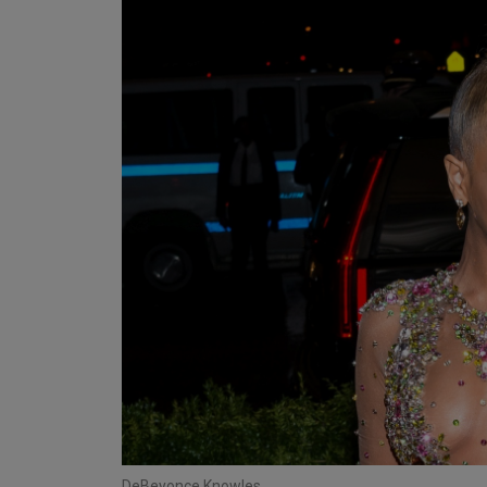
De
Beyonce Knowles