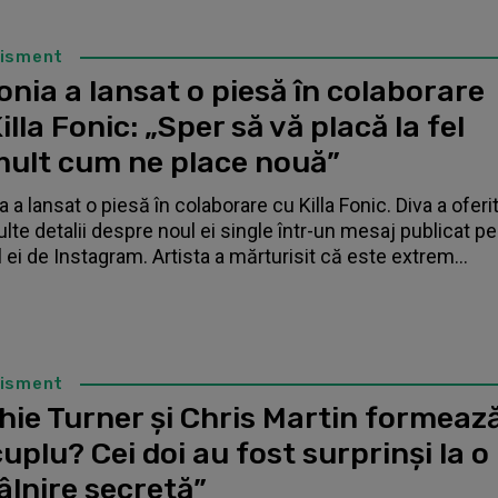
tisment
nia a lansat o piesă în colaborare
illa Fonic: „Sper să vă placă la fel
mult cum ne place nouă”
 a lansat o piesă în colaborare cu Killa Fonic. Diva a oferi
lte detalii despre noul ei single într-un mesaj publicat pe
l ei de Instagram. Artista a mărturisit că este extrem...
tisment
hie Turner și Chris Martin formeaz
uplu? Cei doi au fost surprinși la o
âlnire secretă”