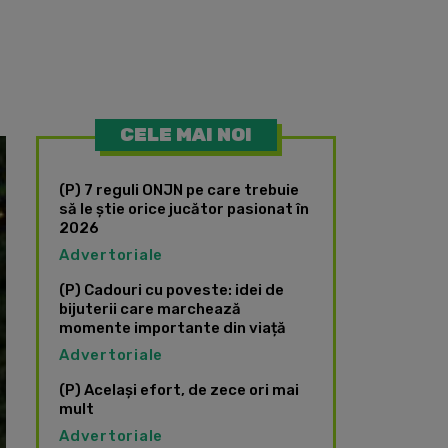
CELE MAI NOI
(P) 7 reguli ONJN pe care trebuie
să le știe orice jucător pasionat în
2026
Advertoriale
(P) Cadouri cu poveste: idei de
bijuterii care marchează
momente importante din viață
Advertoriale
(P) Același efort, de zece ori mai
mult
Advertoriale