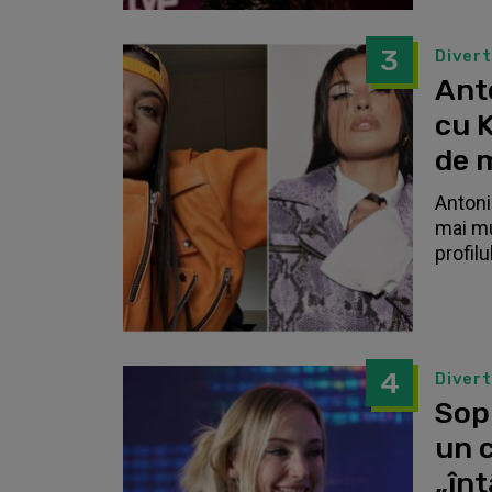
3
Diver
Anto
cu K
de 
Antonia
mai mu
profilu
4
Diver
Sop
un c
„înt