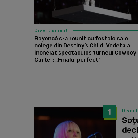
Divertisment
Beyoncé s-a reunit cu fostele sale
colege din Destiny’s Child. Vedeta a
încheiat spectaculos turneul Cowboy
Carter: „Finalul perfect”
1
Diver
Soțu
dec