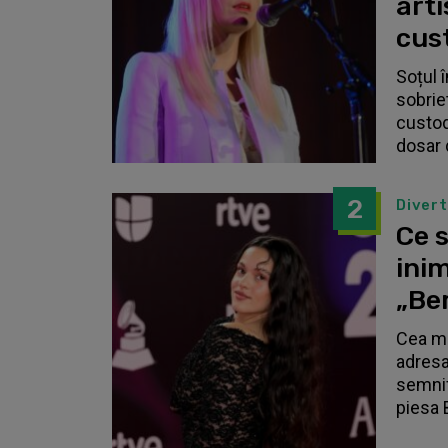
arti
cust
Soțul 
sobrie
custodi
dosar 
2
Diver
Ce s
inim
„Be
Cea ma
adresa
semnif
piesa 