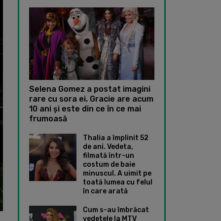
Selena Gomez a postat imagini
rare cu sora ei. Gracie are acum
10 ani și este din ce în ce mai
frumoasă
Thalia a împlinit 52
de ani. Vedeta,
filmată într-un
costum de baie
minuscul. A uimit pe
toată lumea cu felul
în care arată
Cum s-au îmbrăcat
vedetele la MTV