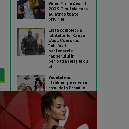
Video Music Award
2023. Ținutele care
au atras toate
privirile
Lista completă a
iubitelor lui Kanye
West. Cum s-au
îmbrăcat
partenerele
rapperului în
perioada relației cu
el
Vedetele au
strălucit pe covorul
roșu de la Premiile
Grammy 2024. Ce
-a reunit cu fostele sale colege din Destiny’s Child. Vedeta a în
Piesele nelansate a
ținute speciale au
ales Taylor Swift și
Dua Lipa