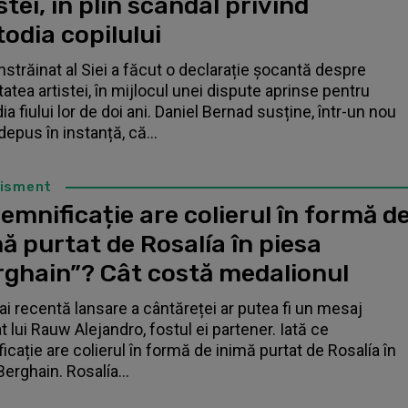
stei, în plin scandal privind
odia copilului
înstrăinat al Siei a făcut o declarație șocantă despre
tatea artistei, în mijlocul unei dispute aprinse pentru
a fiului lor de doi ani. Daniel Bernad susține, într-un nou
depus în instanță, că...
tisment
emnificație are colierul în formă d
ă purtat de Rosalía în piesa
rghain”? Cât costă medalionul
i recentă lansare a cântăreței ar putea fi un mesaj
t lui Rauw Alejandro, fostul ei partener. Iată ce
icație are colierul în formă de inimă purtat de Rosalía în
Berghain. Rosalía...