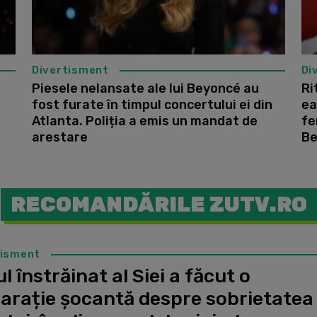
Divertisment
Di
Piesele nelansate ale lui Beyoncé au
Ri
fost furate în timpul concertului ei din
ea
Atlanta. Poliția a emis un mandat de
fe
arestare
Be
RECOMANDĂRILE ZUTV.RO
tisment
l înstrăinat al Siei a făcut o
larație șocantă despre sobrietatea