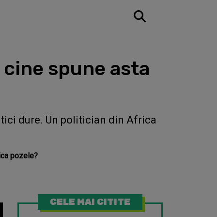
e cine spune asta
ici dure. Un politician din Africa
rica pozele?
CELE MAI CITITE