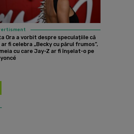
vertisment
ta Ora a vorbit despre speculațiile că
 ar fi celebra „Becky cu părul frumos”,
meia cu care Jay-Z ar fi înșelat-o pe
yoncé