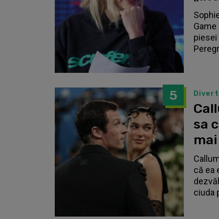
Sophie
Game o
piesei 
Peregri
5
Diver
Call
sa 
mai
Callum
că ea 
dezvălu
ciuda 