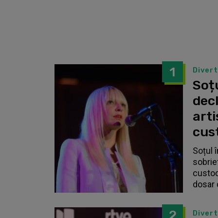
1
Diver
Soțu
dec
arti
cust
Soțul 
sobrie
custodi
dosar 
2
Diver