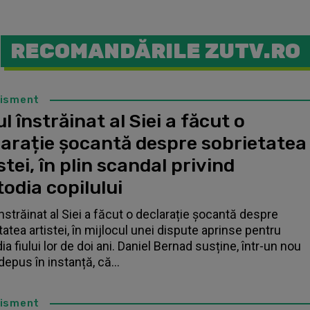
RECOMANDĂRILE ZUTV.RO
tisment
l înstrăinat al Siei a făcut o
larație șocantă despre sobrietatea
stei, în plin scandal privind
odia copilului
înstrăinat al Siei a făcut o declarație șocantă despre
tatea artistei, în mijlocul unei dispute aprinse pentru
a fiului lor de doi ani. Daniel Bernad susține, într-un nou
depus în instanță, că...
tisment