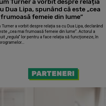
um Turner a vorbit despre relația
cu Dua Lipa, spunând că este „cea
 frumoasă femeie din lume”
 Turner a vorbit despre relația sa cu Dua Lipa, declarând
este „cea mai frumoasă femeie din lume”. Actorul a
it „regula” lor pentru a face relația să funcționeze, în
programelor...
PARTENERI