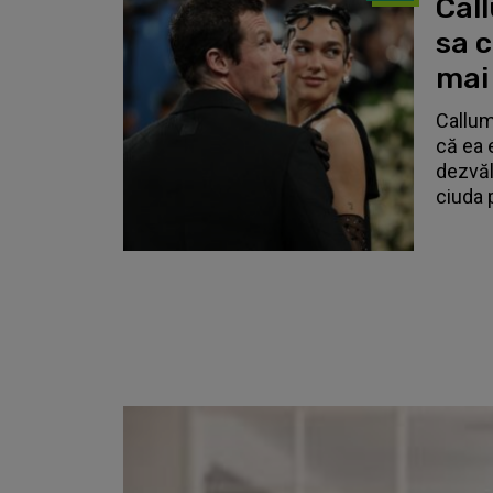
Call
sa 
mai
Callum
că ea 
dezvălu
ciuda 