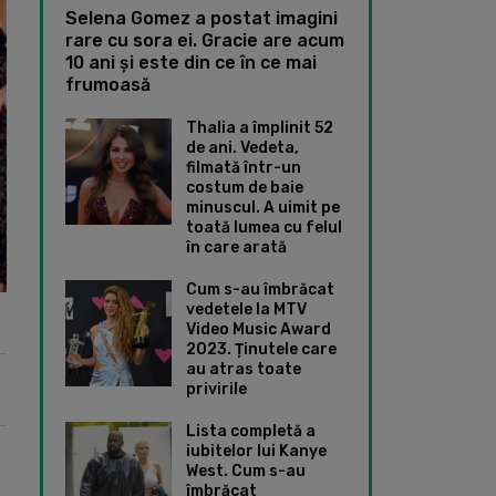
Selena Gomez a postat imagini
rare cu sora ei. Gracie are acum
10 ani și este din ce în ce mai
frumoasă
Thalia a împlinit 52
de ani. Vedeta,
filmată într-un
costum de baie
minuscul. A uimit pe
toată lumea cu felul
în care arată
Cum s-au îmbrăcat
vedetele la MTV
Video Music Award
2023. Ținutele care
au atras toate
privirile
Lista completă a
iubitelor lui Kanye
West. Cum s-au
îmbrăcat