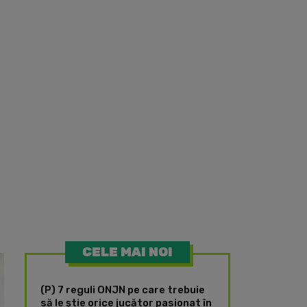
CELE MAI NOI
(P) 7 reguli ONJN pe care trebuie
să le știe orice jucător pasionat în