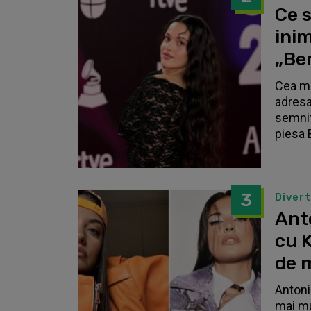
Ce s
inim
„Be
Cea ma
adresa
semnif
piesa 
3
Diver
Anto
cu K
de 
Antonia
mai mu