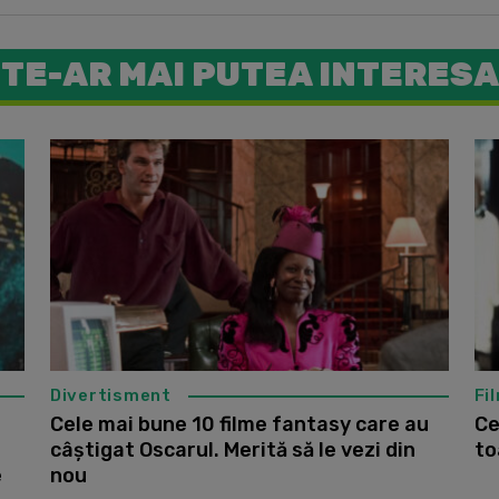
TE-AR MAI PUTEA INTERESA
Top 7 cel
Divertisment
Fi
Cele mai bune 10 filme fantasy care au
Ce
câștigat Oscarul. Merită să le vezi din
to
e
nou