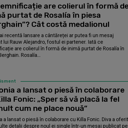
emnificație are colierul în formă d
ă purtat de Rosalía în piesa
rghain”? Cât costă medalionul
i recentă lansare a cântăreței ar putea fi un mesaj
t lui Rauw Alejandro, fostul ei partener. Iată ce
icație are colierul în formă de inimă purtat de Rosalía în
Berghain. Rosalía...
tisment
nia a lansat o piesă în colaborare
illa Fonic: „Sper să vă placă la fel
mult cum ne place nouă”
 a lansat o piesă în colaborare cu Killa Fonic. Diva a oferi
lte detalii despre noul ei single într-un mesaj publicat pe