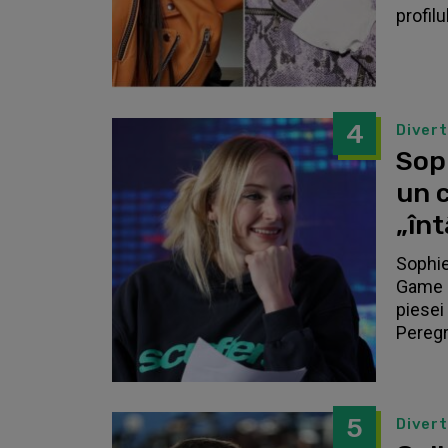
profilu
4
Diver
Sop
un c
„înt
Sophie
Game o
piesei 
Peregri
5
Diver