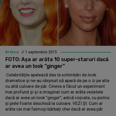
Arhiva
// 1 septembrie 2015
FOTO: Așa ar arăta 10 super-staruri dacă
ar avea un look ”ginger”
Celebritățile apelează des la schimbări de look
dramatice și ne-au obișnuit să apară de pe o zi pe alta
cu altă culoare de păr. Cineva a făcut un experiment
mai profund și și-a imaginat cum ar arăta vedetele
dacă ar avea un look ”ginger”, adică roșcate, cu pistrui
și piele foarte deschisă la culoare. VEZI ȘI: Cum ar
arăta cei mai faimoși bărbați chei dacă ar avea păr