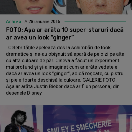
Arhiva
// 28 ianuarie 2016
FOTO: Așa ar arăta 10 super-staruri dacă
ar avea un look ”ginger”
Celebritățile apelează des la schimbări de look
dramatice și ne-au obișnuit să apară de pe o zi pe alta
cu altă culoare de păr. Cineva a făcut un experiment
mai profund și și-a imaginat cum ar arăta vedetele
dacă ar avea un look ”ginger”, adică roșcate, cu pistrui
și piele foarte deschisă la culoare. GALERIE FOTO:
Așa ar arăta Justin Bieber dacă ar fi un personaj din
desenele Disney