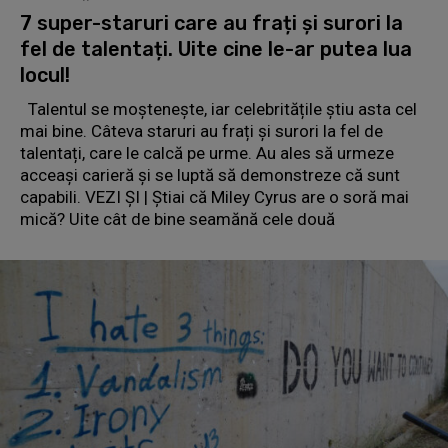
7 super-staruri care au frați și surori la
fel de talentați. Uite cine le-ar putea lua
locul!
Talentul se moștenește, iar celebritățile știu asta cel
mai bine. Câteva staruri au frați și surori la fel de
talentați, care le calcă pe urme. Au ales să urmeze
acceași carieră și se luptă să demonstreze că sunt
capabili. VEZI ȘI | Ştiai că Miley Cyrus are o soră mai
mică? Uite cât de bine seamănă cele două