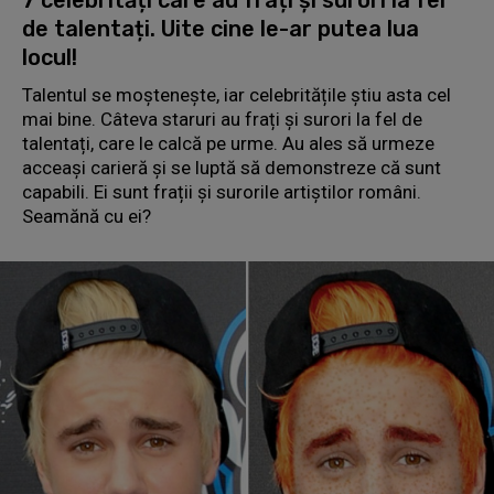
7 celebrități care au frați și surori la fel
de talentați. Uite cine le-ar putea lua
locul!
Talentul se moștenește, iar celebritățile știu asta cel
mai bine. Câteva staruri au frați și surori la fel de
talentați, care le calcă pe urme. Au ales să urmeze
acceași carieră și se luptă să demonstreze că sunt
capabili. Ei sunt frații și surorile artiștilor români.
Seamănă cu ei?