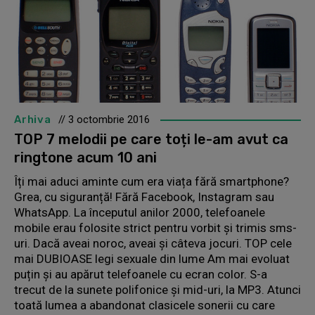
Arhiva
// 3 octombrie 2016
TOP 7 melodii pe care toți le-am avut ca
ringtone acum 10 ani
Îți mai aduci aminte cum era viața fără smartphone?
Grea, cu siguranță! Fără Facebook, Instagram sau
WhatsApp. La începutul anilor 2000, telefoanele
mobile erau folosite strict pentru vorbit și trimis sms-
uri. Dacă aveai noroc, aveai și câteva jocuri. TOP cele
mai DUBIOASE legi sexuale din lume Am mai evoluat
puțin și au apărut telefoanele cu ecran color. S-a
trecut de la sunete polifonice și mid-uri, la MP3. Atunci
toată lumea a abandonat clasicele sonerii cu care