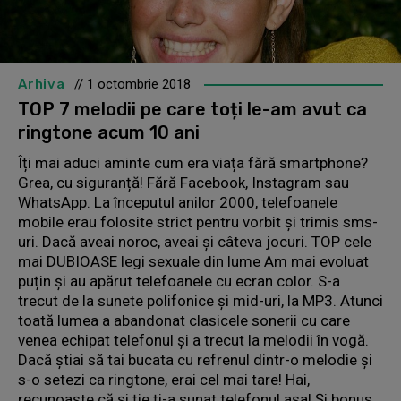
Arhiva
// 1 octombrie 2018
TOP 7 melodii pe care toți le-am avut ca
ringtone acum 10 ani
Îți mai aduci aminte cum era viața fără smartphone?
Grea, cu siguranță! Fără Facebook, Instagram sau
WhatsApp. La începutul anilor 2000, telefoanele
mobile erau folosite strict pentru vorbit și trimis sms-
uri. Dacă aveai noroc, aveai și câteva jocuri. TOP cele
mai DUBIOASE legi sexuale din lume Am mai evoluat
puțin și au apărut telefoanele cu ecran color. S-a
trecut de la sunete polifonice și mid-uri, la MP3. Atunci
toată lumea a abandonat clasicele sonerii cu care
venea echipat telefonul și a trecut la melodii în vogă.
Dacă știai să tai bucata cu refrenul dintr-o melodie și
s-o setezi ca ringtone, erai cel mai tare! Hai,
recunoaște că și ție ți-a sunat telefonul așa! Și bonus,