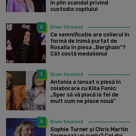
în plin scandal privind
custodia copilului
2
Divertisment
Ce semnificație are colierul în
formă de inimă purtat de
Rosalía în piesa „Berghain”?
Cât costă medalionul
3
Divertisment
Antonia a lansat o piesă în
colaborare cu Killa Fonic:
„Sper să vă placă la fel de
mult cum ne place nouă”
4
Divertisment
Sophie Turner și Chris Martin
formează un cuplu? Cei doi