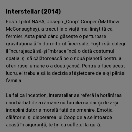
Interstellar (2014)
Fostul pilot NASA, Joseph „Coop” Cooper (Matthew
McConaughey), a trecut la o viață mai liniștită ca
fermier. Asta până când găsește o perturbare
gravitațională în dormitorul fiicei sale. Foștii săi colegi
îl încurajează să-și îmbrace încă o dată costumul
spațial și să călătorească pe o nouă planetă pentru a
oferi rasei umane o a doua șansă. Pentru a face acest
lucru, el trebuie să ia decizia sfâșietoare de a-și părăsi
familia.
La fel ca Inception, Interstellar se referă la hotărârea
unui bărbat de a rămâne cu familia sa dar și de a-și
îndeplini datoria morală față de omenire. Emoția
călătoriei și disperarea lui Coop de a se întoarce
acasă în siguranță, te țin cu sufletul la gură.