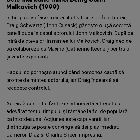
Malkovich (1999)
În timp ce își face treaba plictisitoare de funcționar,
Craig Schwartz (John Cusack) găsește o ușă secretă
care îl duce în capul actorului John Malkovich. După ce
intră de cteva ori în mintea lui Malkovich, Craig decide
să colaboreze cu Maxine (Catherine Keener) pentru a-
și vinde experiența.
Haosul se pornește atunci când perechea caută să
profite de mintea actorului, iar Craig încearcă să
recapete controlul.
Această comedie fantezie întunecată a trecut cu
adevărat testul timpului și rămâne la fel de populară
ca întotdeauna. Acțiunea este captivantă, iar
distribuția te poate convinge să dai play imediat:
Cameron Diaz și Charlie Sheen împreună.