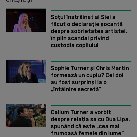
CITEȘTE ȘI
Soțul înstrăinat al Siei a
făcut o declarație șocantă
despre sobrietatea artistei,
în plin scandal privind
custodia copilului
Sophie Turner și Chris Martin
formează un cuplu? Cei doi
au fost surprinși la o
„întâlnire secretă”
Callum Turner a vorbit
despre relația sa cu Dua Lipa,
spunând că este „cea mai
frumoasă femeie din lume”