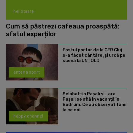
hellotaste
Cum să păstrezi cafeaua proaspătă:
sfatul experților
Fostul portar de la CFR Cluj
s-a făcut cântăreţ şi urcă pe
scenă la UNTOLD
antena sport
Selahattin Paşalı și Lara
Paşalı se află în vacanță în
Bodrum. Ce au observat fanii
la ce doi
happy channel