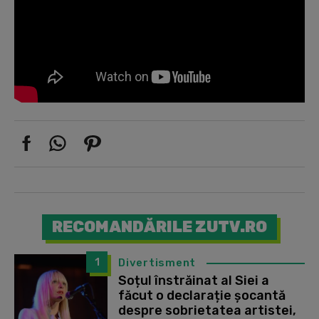
RECOMANDĂRILE ZUTV.RO
1
Divertisment
Soțul înstrăinat al Siei a
făcut o declarație șocantă
despre sobrietatea artistei,