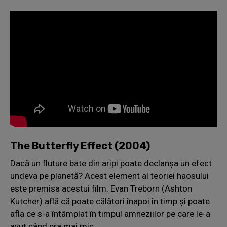
The Butterfly Effect (2004)
Dacă un fluture bate din aripi poate declanșa un efect
undeva pe planetă? Acest element al teoriei haosului
este premisa acestui film. Evan Treborn (Ashton
Kutcher) află că poate călători înapoi în timp și poate
afla ce s-a întâmplat în timpul amneziilor pe care le-a
avut când era mai mic.