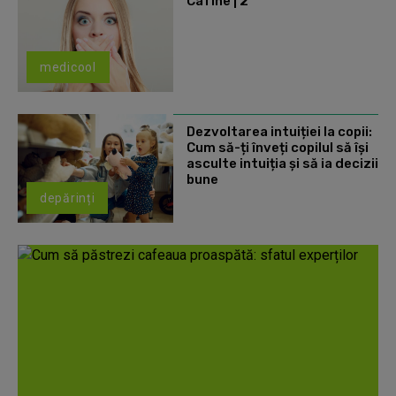
CaTine | 2
medicool
Dezvoltarea intuiției la copii:
Cum să-ți înveți copilul să își
asculte intuiția și să ia decizii
bune
depărinți