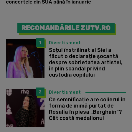
concertele din SUA până în ianuarie
RECOMANDĂRILE ZUTV.RO
1
Divertisment
Soțul înstrăinat al Siei a
făcut o declarație șocantă
despre sobrietatea artistei,
în plin scandal privind
custodia copilului
2
Divertisment
Ce semnificație are colierul în
formă de inimă purtat de
Rosalía în piesa „Berghain”?
Cât costă medalionul