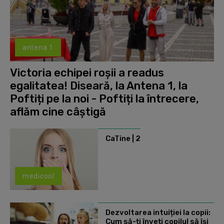
antena 1
Victoria echipei roșii a readus
egalitatea! Diseară, la Antena 1, la
Poftiți pe la noi - Poftiți la întrecere,
aflăm cine câștigă
CaTine | 2
medicool
Dezvoltarea intuiției la copii:
Cum să-ți înveți copilul să își