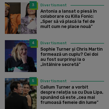
3
Divertisment
Antonia a lansat o piesă în
colaborare cu Killa Fonic:
„Sper să vă placă la fel de
mult cum ne place nouă”
4
Divertisment
Sophie Turner și Chris Martin
formează un cuplu? Cei doi
au fost surprinși la o
„întâlnire secretă”
5
Divertisment
Callum Turner a vorbit
despre relația sa cu Dua Lipa,
spunând că este „cea mai
frumoasă femeie din lume”