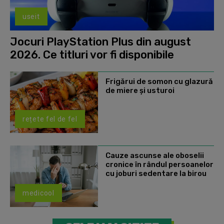
useit
Jocuri PlayStation Plus din august
2026. Ce titluri vor fi disponibile
Frigărui de somon cu glazură
de miere și usturoi
rețete fel de fel
Cauze ascunse ale oboselii
cronice în rândul persoanelor
cu joburi sedentare la birou
medicool