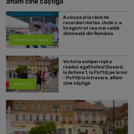
aflăm cine câștigă
A cincea zi la rând de
recorduri meteo. Unde s-a
înregistrat cea mai caldă
dimineață din România
observator news
Victoria echipei roșii a
readus egalitatea! Diseară,
la Antena 1, la Poftiți pe la noi
- Poftiți la întrecere, aflăm
cine câștigă
antena 1