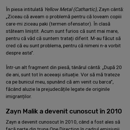
În piesa intitulată
Yellow Metal (Cathartic)
, Zayn cântă:
„Ziceau că aveam o problemă pentru că loveam copiii
care-mi ziceau paki (termen ofensator). În clasă
stăteam liniștit. Acum sunt furios că sunt mai mare,
pentru că văd că suntem tratați diferit. M-au făcut să
cred că eu sunt problema, pentru că nimeni n-a vorbit
despre asta”.
Într-un alt fragment din piesă, tânărul cântă: „După 20
de ani, sunt tot în aceeași situație. Vor să mă trateze
ca pe bunicul meu, spunând că am venit cu barca”,
făcând aluzie la prejudecățile legate de originile
imigranților.
Zayn Malik a devenit cunoscut în 2010
Zayn a devenit cunoscut în 2010, când a fost ales să
facă parte din trupa One Direction în cadrul emisiunii