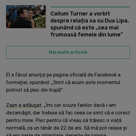
Callum Turner a vorbit
despre relația sa cu Dua Lipa,
spunând că este „cea mai
frumoasă femeie din lume”
Mai multe articole
El a făcut anunțul pe pagina oficială de Facebook a
formației, spunând: „Simt că acum este momentul
potrivit să plec din trupă”.
Zayn a adăugat
: „Îmi cer scuze fanilor dacă i-am
dezamăgit, dar trebuie să fac ceea ce simt că e corect
pentru mine. Plec pentru că vreau să trăiesc o viață
normală, ca un tânăr de 22 de ani. Să mă pot relaxa și
să am parte de intimitate, departe de lumina