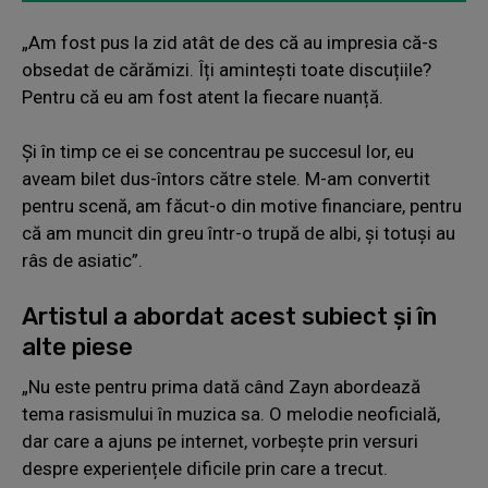
„Am fost pus la zid atât de des că au impresia că-s
obsedat de cărămizi. Îți amintești toate discuțiile?
Pentru că eu am fost atent la fiecare nuanță.
Și în timp ce ei se concentrau pe succesul lor, eu
aveam bilet dus-întors către stele. M-am convertit
pentru scenă, am făcut-o din motive financiare, pentru
că am muncit din greu într-o trupă de albi, și totuși au
râs de asiatic”.
Artistul a abordat acest subiect și în
alte piese
„Nu este pentru prima dată când Zayn abordează
tema rasismului în muzica sa. O melodie neoficială,
dar care a ajuns pe internet, vorbește prin versuri
despre experiențele dificile prin care a trecut.