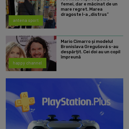
femei, dar e măcinat de un
mare regret. Marea
dragoste l-a „distrus”
antena sport
Mario Cimarro și modelul
Bronislava Gregušová s-au
despărțit. Cei doi au un copil
împreună
happy channel