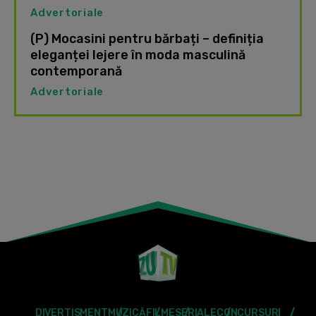
Advertoriale
(P) Mocasini pentru bărbați – definiția
eleganței lejere în moda masculină
contemporană
Advertoriale
DIVERTISMENT
MUZICĂ
FILME
SERIALE
CONCURSURI