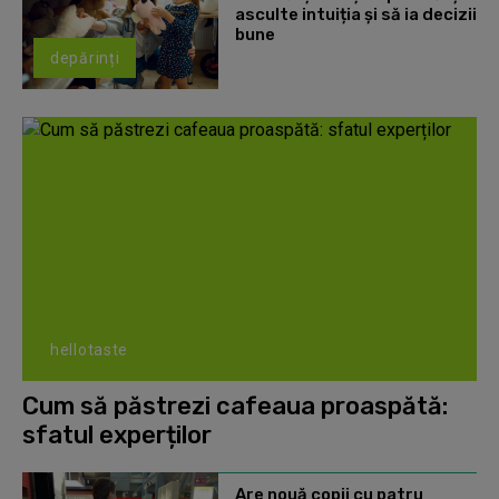
asculte intuiția și să ia decizii
bune
depărinți
hellotaste
Cum să păstrezi cafeaua proaspătă:
sfatul experților
Are nouă copii cu patru