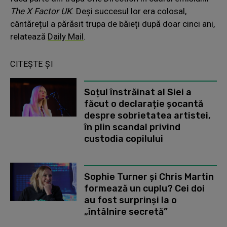
The X Factor UK
. Deși succesul lor era colosal,
cântărețul a părăsit trupa de băieți după doar cinci ani,
relatează
Daily Mail
.
CITEȘTE ȘI
Soțul înstrăinat al Siei a
făcut o declarație șocantă
despre sobrietatea artistei,
în plin scandal privind
custodia copilului
Sophie Turner și Chris Martin
formează un cuplu? Cei doi
au fost surprinși la o
„întâlnire secretă”