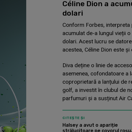
Céline Dion a acum
dolari
Conform Forbes, interpreta p
acumulat de-a lungul vieții 
dolari. Acest lucru se dator
acestea, Céline Dion este și 
Diva deține o linie de acceso
asemenea, cofondatoare a la
coproprietară a lanțului de r
golf, a investit în clubul de
parfumuri și a susținut Air 
CITEȘTE ȘI
Halsey a avut o apariție
strălucitoare pe covorul roșu.