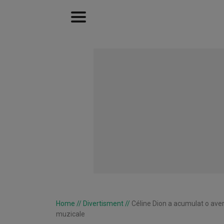
Home
//
Divertisment
//
Céline Dion a acumulat o avere
muzicale