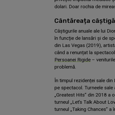
dolari. Doar rochia de mirea
Cântăreața câștigă
Câștigurile anuale ale lui Di
în funcție de lansări și de s
din Las Vegas (2019), artist
când a renunțat la spectacol
Persoanei Rigide
– venituril
problemă.
În timpul rezidenței sale din
pe spectacol. Turneele sale
„Greatest Hits” din 2018 a o
turneul „Let’s Talk About Lo
turneul „Taking Chances” a 