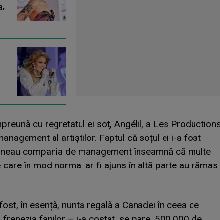
a,
mpreună cu regretatul ei soț, Angélil, a Les Production
nagement al artiștilor. Faptul că soțul ei i-a fost
țineau compania de management înseamnă că multe
e care în mod normal ar fi ajuns în altă parte au rămas
fost, în esență, nunta regală a Canadei în ceea ce
 frenezia fanilor – i-a costat, se pare, 500.000 de