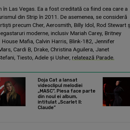
în Las Vegas. Ea a fost creditată ca fiind cea care a
turismul din Strip în 2011. De asemenea, se consideră
tiști precum Cher, Aerosmith, Billy Idol, Rod Stewart ș
egastaruri moderne, inclusiv Mariah Carey, Britney
House Mafia, Calvin Harris, Blink-182, Jennifer
ars, Cardi B, Drake, Christina Aguilera, Janet
efani, Tiesto, Adele și Usher,
relatează Parade.
Ellie
Doja Cat a lansat
videoclipul melodiei
„MASC”. Piesa face parte
din noul ei album,
intitulat „Scarlet II:
Claude”