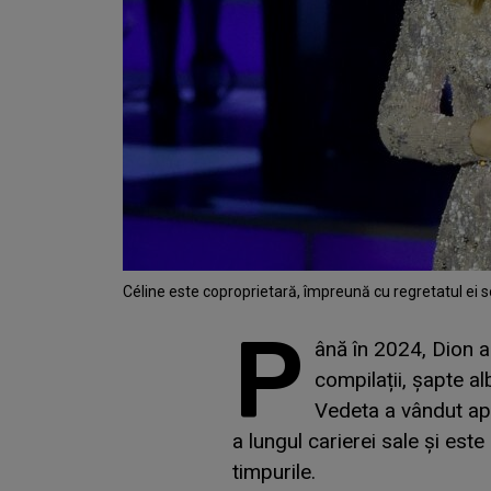
Céline este coproprietară, împreună cu regretatul ei s
P
ână în 2024, Dion 
compilații, șapte a
Vedeta a vândut ap
a lungul carierei sale și est
timpurile.