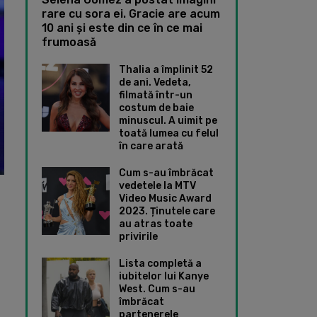
rare cu sora ei. Gracie are acum
10 ani și este din ce în ce mai
frumoasă
Thalia a împlinit 52
de ani. Vedeta,
filmată într-un
costum de baie
minuscul. A uimit pe
toată lumea cu felul
în care arată
Cum s-au îmbrăcat
vedetele la MTV
Video Music Award
2023. Ținutele care
au atras toate
privirile
-
Lista completă a
iubitelor lui Kanye
West. Cum s-au
îmbrăcat
partenerele