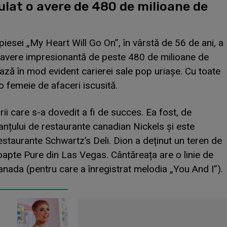
ulat o avere de 480 de milioane de
iesei „My Heart Will Go On”, în vârstă de 56 de ani, a
o avere impresionantă de peste 480 de milioane de
ează în mod evident carierei sale pop uriașe. Cu toate
o femeie de afaceri iscusită.
rii care s-a dovedit a fi de succes. Ea fost, de
nțului de restaurante canadian Nickels și este
estaurante Schwartz’s Deli. Dion a deținut un teren de
 noapte Pure din Las Vegas. Cântăreața are o linie de
Canada (pentru care a înregistrat melodia „You And I”).