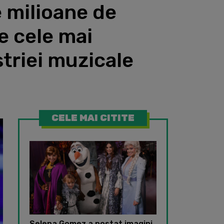
 milioane de
e cele mai
striei muzicale
CELE MAI CITITE
Selena Gomez a postat imagini