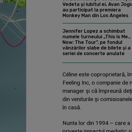
Vedeta și iubitul ei, Avan Jogi
au participat la premiera
Monkey Man din Los Angeles
Jennifer Lopez a schimbat
numele turneului „This Is Me…
Now: The Tour”, pe fondul
vânzărilor slabe de bilete și a
seriei de concerte anulate
Céline este coproprietară, î
Feeling Inc, o companie de ma
manager și că împreună de
din veniturile și comisioanel
în casă.
Nunta lor din 1994 – care a 
privește impactul mediatic și