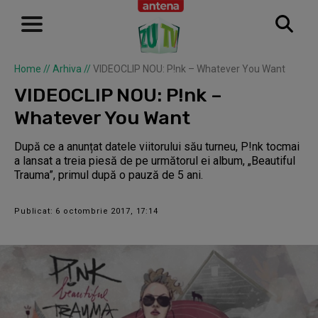
Home
//
Arhiva
//
VIDEOCLIP NOU: P!nk – Whatever You Want
VIDEOCLIP NOU: P!nk –
Whatever You Want
După ce a anunțat datele viitorului său turneu, P!nk tocmai
a lansat a treia piesă de pe următorul ei album, „Beautiful
Trauma”, primul după o pauză de 5 ani.
Publicat: 6 octombrie 2017, 17:14