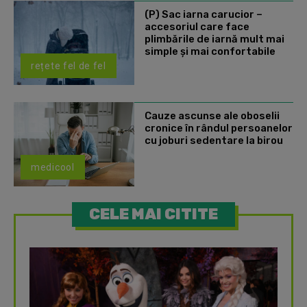
(P) Sac iarna carucior –
accesoriul care face
plimbările de iarnă mult mai
simple și mai confortabile
rețete fel de fel
Cauze ascunse ale oboselii
cronice în rândul persoanelor
cu joburi sedentare la birou
medicool
CELE MAI CITITE