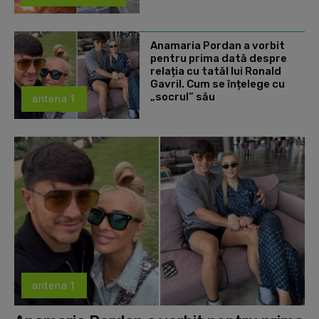
Anamaria Pordan a vorbit
pentru prima dată despre
relația cu tatăl lui Ronald
Gavril. Cum se înțelege cu
„socrul” său
antena 1
antena 1