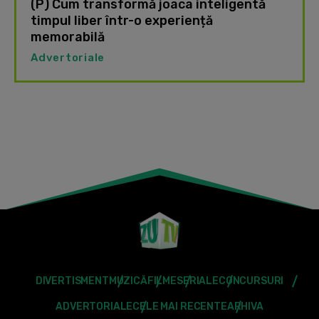
(P) Cum transformă joaca inteligentă
timpul liber într-o experiență
memorabilă
Advertoriale
DIVERTISMENT
MUZICĂ
FILME
SERIALE
CONCURSURI
ADVERTORIALE
CELE MAI RECENTE
ARHIVA