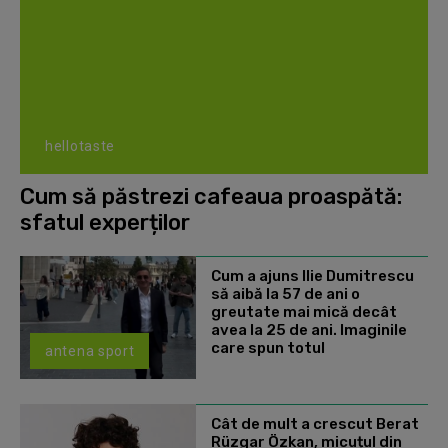
hellotaste
Cum să păstrezi cafeaua proaspătă:
sfatul experților
Cum a ajuns Ilie Dumitrescu
să aibă la 57 de ani o
greutate mai mică decât
avea la 25 de ani. Imaginile
care spun totul
antena sport
Cât de mult a crescut Berat
Rüzgar Özkan, micuțul din