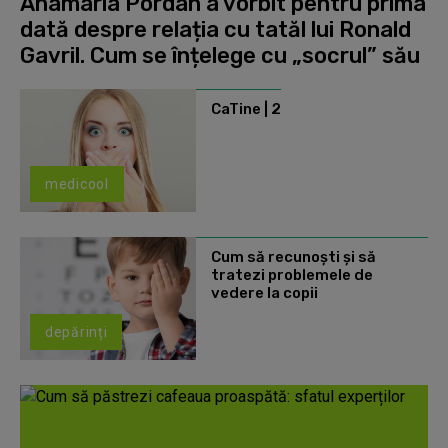
Anamaria Pordan a vorbit pentru prima
dată despre relația cu tatăl lui Ronald
Gavril. Cum se înțelege cu „socrul” său
CaTine | 2
medicool
Cum să recunoști și să
tratezi problemele de
vedere la copii
depărinți