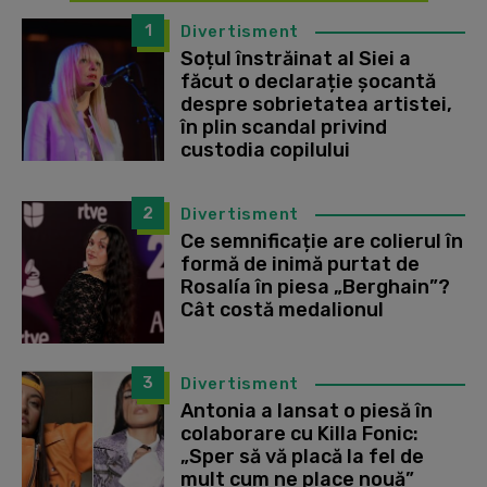
1
Divertisment
Soțul înstrăinat al Siei a
făcut o declarație șocantă
despre sobrietatea artistei,
în plin scandal privind
custodia copilului
2
Divertisment
Ce semnificație are colierul în
formă de inimă purtat de
Rosalía în piesa „Berghain”?
Cât costă medalionul
3
Divertisment
Antonia a lansat o piesă în
colaborare cu Killa Fonic:
„Sper să vă placă la fel de
mult cum ne place nouă”