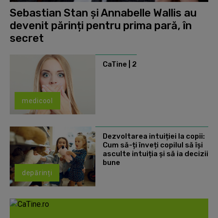
Sebastian Stan și Annabelle Wallis au
devenit părinți pentru prima pară, în
secret
CaTine | 2
medicool
Dezvoltarea intuiției la copii:
Cum să-ți înveți copilul să își
asculte intuiția și să ia decizii
bune
depărinți