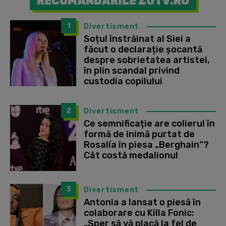
RECOMANDĂRILE ZUTV.RO
1
Divertisment
Soțul înstrăinat al Siei a
făcut o declarație șocantă
despre sobrietatea artistei,
în plin scandal privind
custodia copilului
2
Divertisment
Ce semnificație are colierul în
formă de inimă purtat de
Rosalía în piesa „Berghain”?
Cât costă medalionul
3
Divertisment
Antonia a lansat o piesă în
colaborare cu Killa Fonic:
„Sper să vă placă la fel de