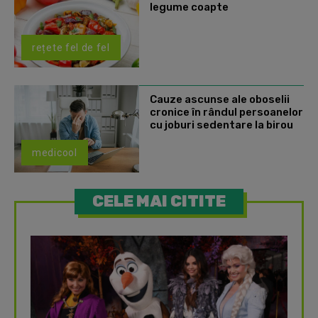
legume coapte
rețete fel de fel
Cauze ascunse ale oboselii
cronice în rândul persoanelor
cu joburi sedentare la birou
medicool
CELE MAI CITITE