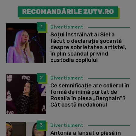
RECOMANDĂRILE ZUTV.RO
1
Divertisment
Soțul înstrăinat al Siei a
făcut o declarație șocantă
despre sobrietatea artistei,
în plin scandal privind
custodia copilului
2
Divertisment
Ce semnificație are colierul în
formă de inimă purtat de
Rosalía în piesa „Berghain”?
Cât costă medalionul
3
Divertisment
Antonia a lansat o piesă în