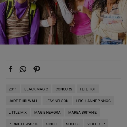
2011
BLACK MAGIC
CONCURS
FETE HOT
JADE THIRLWALL
JESY NELSON
LEIGH-ANNE PINNOC
LITTLE MIX
MAGIE NEAGRA
MAREA BRITANIE
PERRIE EDWARDS
SINGLE
SUCCES
VIDEOCLIP