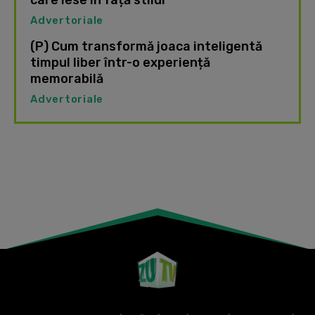
care iese în față stilul
Advertoriale
(P) Cum transformă joaca inteligentă
timpul liber într-o experiență
memorabilă
Advertoriale