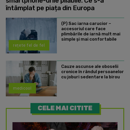
smartphone-urile pliabile. Ce s-a
întâmplat pe piața din Europa
(P) Sac iarna carucior –
accesoriul care face
plimbările de iarnă mult mai
simple și mai confortabile
rețete fel de fel
Cauze ascunse ale oboselii
cronice în rândul persoanelor
cu joburi sedentare la birou
medicool
CELE MAI CITITE