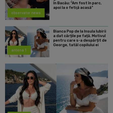
în Bacău: "Am fost în parc,
apoi la o fetiţă acasă"
observator news
Bianca Pop de la Insula Iubirii
a dat cărțile pe față. Motivul
pentru care s-a despărțit de
George, tatăl copilului ei
antena 1