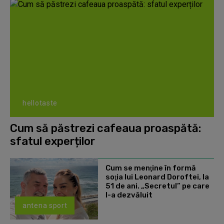
hellotaste
Cum să păstrezi cafeaua proaspătă:
sfatul experților
Cum se menţine în formă
soţia lui Leonard Doroftei, la
51 de ani. „Secretul” pe care
l-a dezvăluit
antena sport