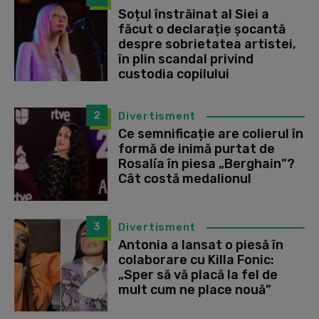
Soțul înstrăinat al Siei a
făcut o declarație șocantă
despre sobrietatea artistei,
în plin scandal privind
custodia copilului
2
Divertisment
Ce semnificație are colierul în
formă de inimă purtat de
Rosalía în piesa „Berghain”?
Cât costă medalionul
3
Divertisment
Antonia a lansat o piesă în
colaborare cu Killa Fonic:
„Sper să vă placă la fel de
mult cum ne place nouă”