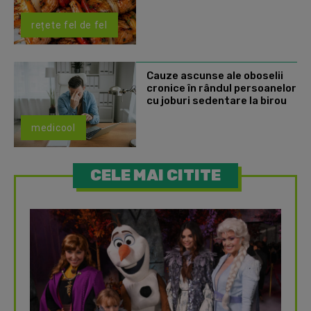
rețete fel de fel
Cauze ascunse ale oboselii
cronice în rândul persoanelor
cu joburi sedentare la birou
medicool
CELE MAI CITITE