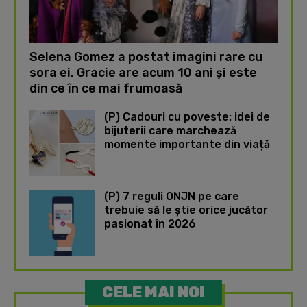
Selena Gomez a postat imagini rare cu
sora ei. Gracie are acum 10 ani și este
din ce în ce mai frumoasă
(P) Cadouri cu poveste: idei de
bijuterii care marchează
momente importante din viață
(P) 7 reguli ONJN pe care
trebuie să le știe orice jucător
pasionat în 2026
CELE MAI NOI