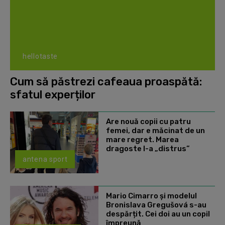
hellotaste
Cum să păstrezi cafeaua proaspătă:
sfatul experților
Are nouă copii cu patru
femei, dar e măcinat de un
mare regret. Marea
dragoste l-a „distrus”
antena sport
Mario Cimarro și modelul
Bronislava Gregušová s-au
despărțit. Cei doi au un copil
împreună