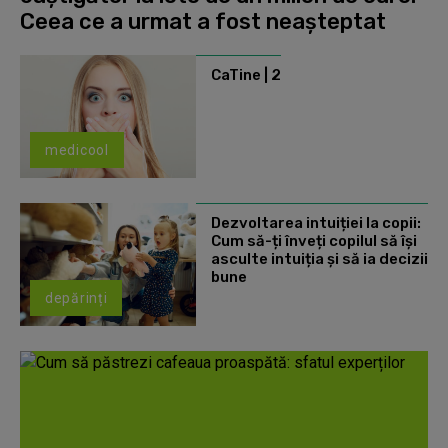
Ceea ce a urmat a fost neașteptat
CaTine | 2
medicool
Dezvoltarea intuiției la copii:
Cum să-ți înveți copilul să își
asculte intuiția și să ia decizii
bune
depărinți