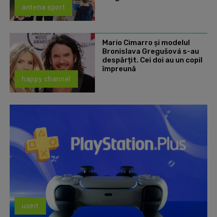
antena sport
Mario Cimarro și modelul
Bronislava Gregušová s-au
despărțit. Cei doi au un copil
împreună
happy channel
useit