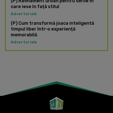
(P) Rafinament urban pentru serile în
care iese în față stilul
Advertoriale
(P) Cum transformă joaca inteligentă
timpul liber într-o experiență
memorabilă
Advertoriale