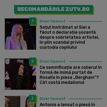
RECOMANDĂRILE ZUTV.RO
1
Divertisment
Soțul înstrăinat al Siei a
făcut o declarație șocantă
despre sobrietatea artistei,
în plin scandal privind
custodia copilului
2
Divertisment
Ce semnificație are colierul în
formă de inimă purtat de
Rosalía în piesa „Berghain”?
Cât costă medalionul
3
Divertisment
Antonia a lansat o piesă în