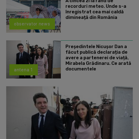
A cincea zi la rând de
recorduri meteo. Unde s-a
înregistrat cea mai caldă
dimineață din România
observator news
Președintele Nicușor Dan a
făcut publică declarația de
avere a partenerei de viață,
Mirabela Grădinaru. Ce arată
documentele
antena 1