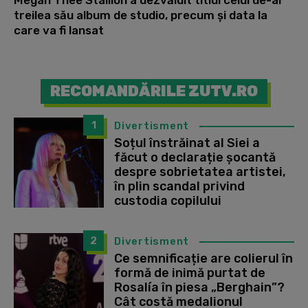
Megan Thee Stallion a dezvăluit titlul celui de-al
treilea său album de studio, precum și data la
care va fi lansat
RECOMANDĂRILE ZUTV.RO
1
Divertisment
Soțul înstrăinat al Siei a
făcut o declarație șocantă
despre sobrietatea artistei,
în plin scandal privind
custodia copilului
2
Divertisment
Ce semnificație are colierul în
formă de inimă purtat de
Rosalía în piesa „Berghain”?
Cât costă medalionul