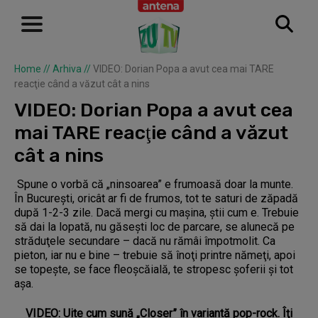
Home
//
Arhiva
//
VIDEO: Dorian Popa a avut cea mai TARE
reacţie când a văzut cât a nins
VIDEO: Dorian Popa a avut cea
mai TARE reacţie când a văzut
cât a nins
Spune o vorbă că „ninsoarea” e frumoasă doar la munte.
În Bucureşti, oricât ar fi de frumos, tot te saturi de zăpadă
după 1-2-3 zile. Dacă mergi cu maşina, ştii cum e. Trebuie
să dai la lopată, nu găseşti loc de parcare, se alunecă pe
străduţele secundare – dacă nu rămâi împotmolit. Ca
pieton, iar nu e bine – trebuie să înoţi printre nămeţi, apoi
se topeşte, se face fleoşcăială, te stropesc şoferii şi tot
aşa.
VIDEO: Uite cum sună „Closer” în variantă pop-rock. Îţi