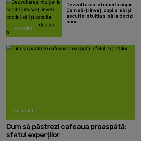
Dezvoltarea intuiției la copii:
Cum să-ți înveți copilul să își
asculte intuiția și să ia decizii
bune
depărinți
hellotaste
Cum să păstrezi cafeaua proaspătă:
sfatul experților