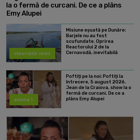
la o fermă de curcani. De ce a plâns
Emy Alupei
Misiune eșuată pe Dunăre:
Barjele nu au fost
scufundate. Oprirea
Reactorului 2 de la
Cernavodă, inevitabilă
observator news
Poftiți pe la noi: Poftiți la
întrecere, 5 august 2026.
Jean de la Craiova, show la o
fermă de curcani. De ce a
plâns Emy Alupei
antena 1