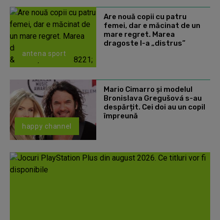
Are nouă copii cu patru
femei, dar e măcinat de un
mare regret. Marea
dragoste l-a „distrus”
antena sport
Mario Cimarro și modelul
Bronislava Gregušová s-au
despărțit. Cei doi au un copil
împreună
happy channel