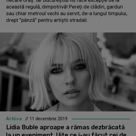
această regulă, dimpotrivă! Pereți de clădiri, garduri
sau chiar metroul vechi au servit, de-a lungul timpului,
drept ”pânză” pentru artiștii stradali.
Arhiva
// 11 decembrie 2019
Lidia Buble aproape a rămas dezbrăcată
la un eveniment. Uite ce i-au făcut cei de