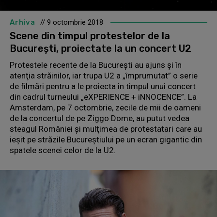
Arhiva
// 9 octombrie 2018
Scene din timpul protestelor de la
Bucureşti, proiectate la un concert U2
Protestele recente de la Bucureşti au ajuns şi în
atenţia străinilor, iar trupa U2 a „împrumutat” o serie
de filmări pentru a le proiecta în timpul unui concert
din cadrul turneului „eXPERIENCE + iNNOCENCE”. La
Amsterdam, pe 7 octombrie, zecile de mii de oameni
de la concertul de pe Ziggo Dome, au putut vedea
steagul României şi mulţimea de protestatari care au
ieşit pe străzile Bucureştiului pe un ecran gigantic din
spatele scenei celor de la U2.