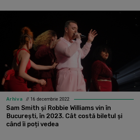
Arhiva
// 16 decembrie 2022
Sam Smith și Robbie Williams vin în
București, în 2023. Cât costă biletul și
când îi poți vedea