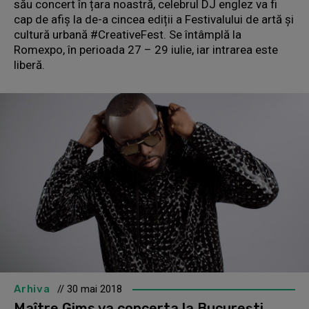
său concert în țara noastră, celebrul DJ englez va fi
cap de afiș la de-a cincea ediții a Festivalului de artă și
cultură urbană #CreativeFest. Se întâmplă la
Romexpo, în perioada 27 – 29 iulie, iar intrarea este
liberă.
Arhiva
// 30 mai 2018
Maître Gims va concerta la Bucureşti