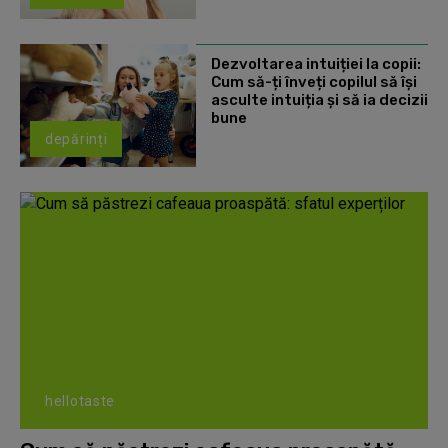
Dezvoltarea intuiției la copii:
Cum să-ți înveți copilul să își
asculte intuiția și să ia decizii
bune
depărinți
hellotaste