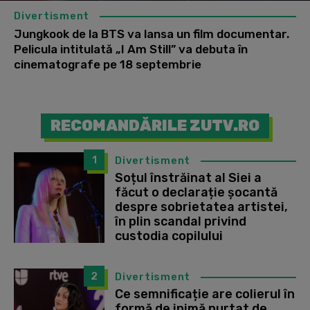
Divertisment
Jungkook de la BTS va lansa un film documentar.
Pelicula intitulată „I Am Still” va debuta în
cinematografe pe 18 septembrie
RECOMANDĂRILE ZUTV.RO
1
Divertisment
Soțul înstrăinat al Siei a
făcut o declarație șocantă
despre sobrietatea artistei,
în plin scandal privind
custodia copilului
2
Divertisment
Ce semnificație are colierul în
formă de inimă purtat de