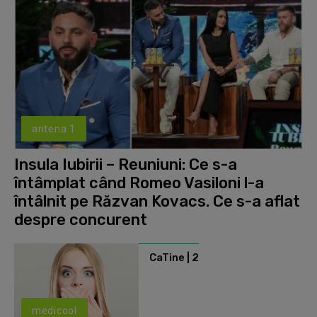
antena 1
Insula Iubirii – Reuniuni: Ce s-a
întâmplat când Romeo Vasiloni l-a
întâlnit pe Răzvan Kovacs. Ce s-a aflat
despre concurent
CaTine | 2
medicool