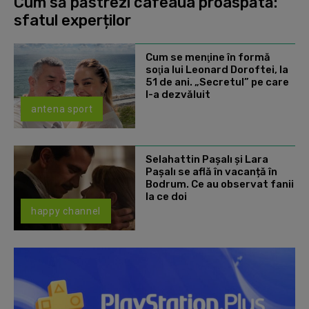
Cum să păstrezi cafeaua proaspătă:
sfatul experților
Cum se menţine în formă
soţia lui Leonard Doroftei, la
51 de ani. „Secretul” pe care
l-a dezvăluit
antena sport
Selahattin Paşalı și Lara
Paşalı se află în vacanță în
Bodrum. Ce au observat fanii
la ce doi
happy channel