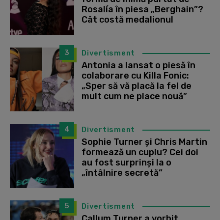
Rosalía în piesa „Berghain”?
Cât costă medalionul
3
Divertisment
Antonia a lansat o piesă în
colaborare cu Killa Fonic:
„Sper să vă placă la fel de
mult cum ne place nouă”
4
Divertisment
Sophie Turner și Chris Martin
formează un cuplu? Cei doi
au fost surprinși la o
„întâlnire secretă”
5
Divertisment
Callum Turner a vorbit