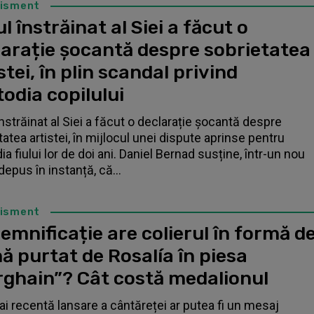
tisment
l înstrăinat al Siei a făcut o
larație șocantă despre sobrietatea
stei, în plin scandal privind
odia copilului
înstrăinat al Siei a făcut o declarație șocantă despre
tatea artistei, în mijlocul unei dispute aprinse pentru
a fiului lor de doi ani. Daniel Bernad susține, într-un nou
depus în instanță, că...
tisment
emnificație are colierul în formă d
ă purtat de Rosalía în piesa
rghain”? Cât costă medalionul
i recentă lansare a cântăreței ar putea fi un mesaj