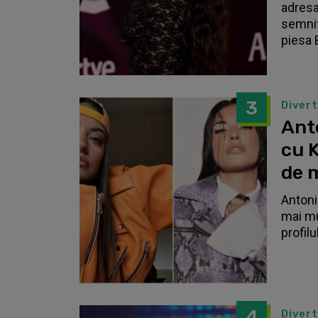
adresa
semnif
piesa 
3
Diver
Anto
cu K
de 
Antonia
mai mu
profilu
4
Diver