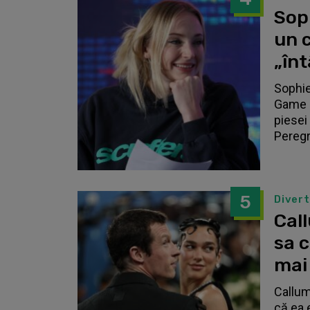
Sop
un c
„înt
Sophie
Game o
piesei 
Peregri
5
Diver
Call
sa 
mai
Callum
că ea 