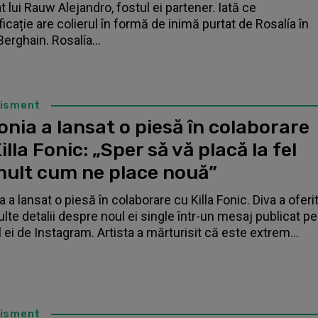
t lui Rauw Alejandro, fostul ei partener. Iată ce
icație are colierul în formă de inimă purtat de Rosalía în
Berghain. Rosalía...
tisment
nia a lansat o piesă în colaborare
illa Fonic: „Sper să vă placă la fel
mult cum ne place nouă”
 a lansat o piesă în colaborare cu Killa Fonic. Diva a oferi
lte detalii despre noul ei single într-un mesaj publicat pe
l ei de Instagram. Artista a mărturisit că este extrem...
tisment