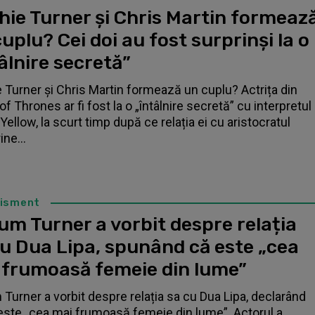
hie Turner și Chris Martin formeaz
uplu? Cei doi au fost surprinși la o
âlnire secretă”
 Turner și Chris Martin formează un cuplu? Actrița din
f Thrones ar fi fost la o „întâlnire secretă” cu interpretul
Yellow, la scurt timp după ce relația ei cu aristocratul
ne...
tisment
um Turner a vorbit despre relația
cu Dua Lipa, spunând că este „cea
 frumoasă femeie din lume”
 Turner a vorbit despre relația sa cu Dua Lipa, declarând
este „cea mai frumoasă femeie din lume”. Actorul a