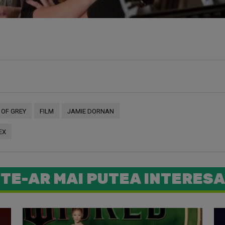
 OF GREY
FILM
JAMIE DORNAN
EX
TE-AR MAI PUTEA INTERESA
Chris Mar