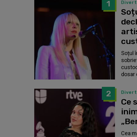
1
Diver
Soțu
dec
arti
cust
Soțul 
sobrie
custodi
dosar 
2
Diver
Ce s
inim
„Be
Cea ma