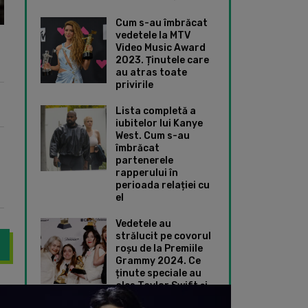
Cum s-au îmbrăcat
vedetele la MTV
Video Music Award
2023. Ținutele care
au atras toate
privirile
Lista completă a
iubitelor lui Kanye
West. Cum s-au
îmbrăcat
partenerele
rapperului în
perioada relației cu
el
Vedetele au
strălucit pe covorul
roșu de la Premiile
Grammy 2024. Ce
ținute speciale au
ales Taylor Swift și
tin a fost văzut îndreptându-se către noul său studio de lux din 
Ariana Grande a împ
Dua Lipa