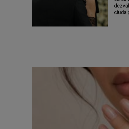
dezvălu
ciuda 