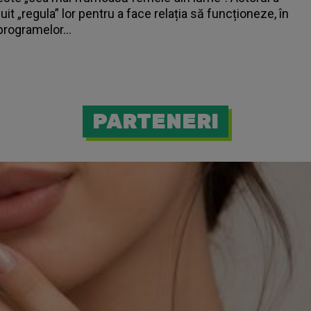
it „regula” lor pentru a face relația să funcționeze, în
programelor...
PARTENERI