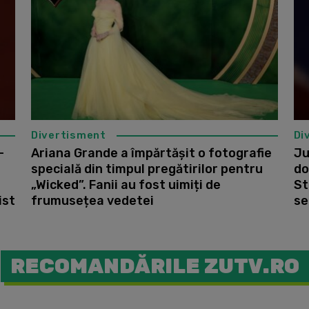
Divertisment
Di
-
Ariana Grande a împărtășit o fotografie
Ju
specială din timpul pregătirilor pentru
do
„Wicked”. Fanii au fost uimiți de
St
ist
frumusețea vedetei
se
RECOMANDĂRILE ZUTV.RO