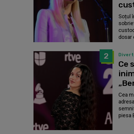
cust
Soțul 
sobrie
custodi
dosar 
2
Diver
Ce s
inim
„Be
Cea ma
adresa
semnif
piesa 