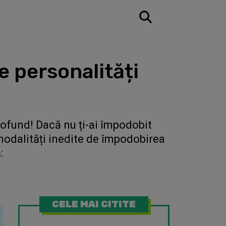
e personalități
rofund! Dacă nu ți-ai împodobit
modalități inedite de împodobirea
:
CELE MAI CITITE