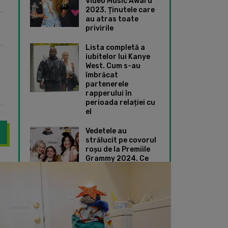
Video Music Award
2023. Ținutele care
au atras toate
privirile
Lista completă a
iubitelor lui Kanye
West. Cum s-au
îmbrăcat
partenerele
rapperului în
perioada relației cu
el
Vedetele au
strălucit pe covorul
roșu de la Premiile
Grammy 2024. Ce
 luat fața lui Dorian Popa! Cum arată bradul de Crăciun al lui Kyl
O, brad frumos! Cum
ținute speciale au
ales Taylor Swift și
Dua Lipa