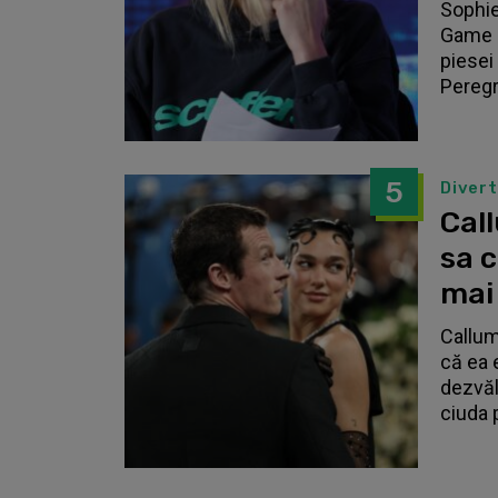
Sophie
Game o
piesei 
Peregri
5
Diver
Call
sa 
mai
Callum
că ea 
dezvălu
ciuda 