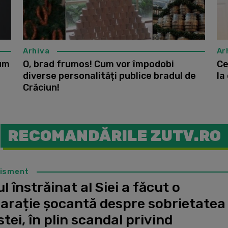
Arhiva
Ar
Cum
O, brad frumos! Cum vor împodobi
Ce
diverse personalități publice bradul de
la
Crăciun!
RECOMANDĂRILE ZUTV.RO
tisment
l înstrăinat al Siei a făcut o
larație șocantă despre sobrietatea
stei, în plin scandal privind