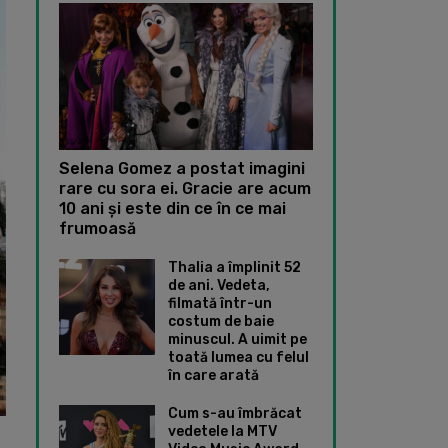
Selena Gomez a postat imagini
rare cu sora ei. Gracie are acum
10 ani și este din ce în ce mai
frumoasă
Thalia a împlinit 52
de ani. Vedeta,
filmată într-un
costum de baie
minuscul. A uimit pe
toată lumea cu felul
în care arată
Cum s-au îmbrăcat
vedetele la MTV