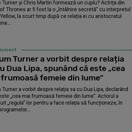
 Turner și Chris Martin formează un cuplu? Actrița din
f Thrones ar fi fost la o „întâlnire secretă” cu interpretul
Yellow, la scurt timp după ce relația ei cu aristocratul
ne...
tisment
um Turner a vorbit despre relația
cu Dua Lipa, spunând că este „cea
 frumoasă femeie din lume”
 Turner a vorbit despre relația sa cu Dua Lipa, declarând
este „cea mai frumoasă femeie din lume”. Actorul a
it „regula” lor pentru a face relația să funcționeze, în
programelor...