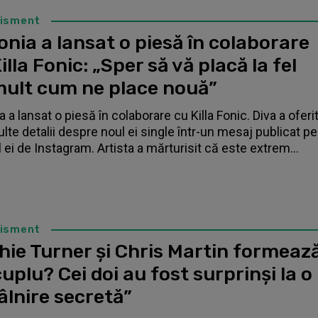
tisment
nia a lansat o piesă în colaborare
illa Fonic: „Sper să vă placă la fel
mult cum ne place nouă”
 a lansat o piesă în colaborare cu Killa Fonic. Diva a oferi
lte detalii despre noul ei single într-un mesaj publicat pe
l ei de Instagram. Artista a mărturisit că este extrem...
tisment
hie Turner și Chris Martin formeaz
uplu? Cei doi au fost surprinși la o
âlnire secretă”