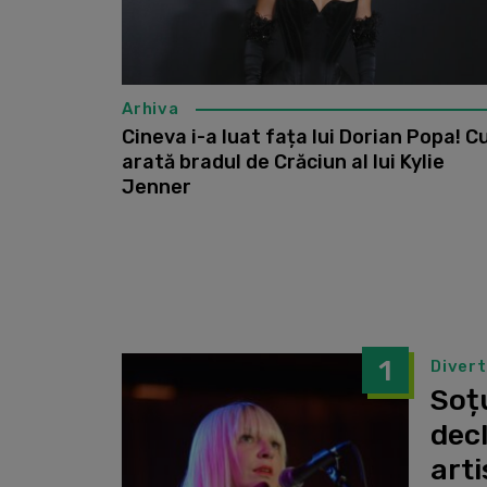
Arhiva
Cineva i-a luat fața lui Dorian Popa! 
arată bradul de Crăciun al lui Kylie
Jenner
1
Diver
Soțu
dec
arti