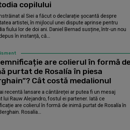
odia copilului
înstrăinat al Siei a făcut o declarație șocantă despre
tatea artistei, în mijlocul unei dispute aprinse pentru
a fiului lor de doi ani. Daniel Bernad susține, într-un nou
depus în instanță, că...
tisment
emnificație are colierul în formă d
ă purtat de Rosalía în piesa
rghain”? Cât costă medalionul
i recentă lansare a cântăreței ar putea fi un mesaj
t lui Rauw Alejandro, fostul ei partener. Iată ce
icație are colierul în formă de inimă purtat de Rosalía în
Berghain. Rosalía...