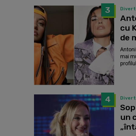
3
Diver
Anto
cu K
de 
Antonia
mai mu
profilu
4
Diver
Sop
un c
„înt