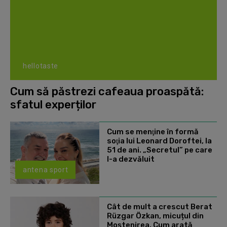
hellotaste
Cum să păstrezi cafeaua proaspătă:
sfatul experților
Cum se menţine în formă
soţia lui Leonard Doroftei, la
51 de ani. „Secretul” pe care
l-a dezvăluit
antena sport
Cât de mult a crescut Berat
Rüzgar Özkan, micuțul din
Moștenirea. Cum arată