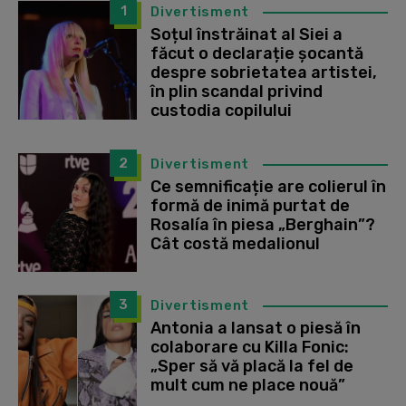
1
Divertisment
Soțul înstrăinat al Siei a
făcut o declarație șocantă
despre sobrietatea artistei,
în plin scandal privind
custodia copilului
2
Divertisment
Ce semnificație are colierul în
formă de inimă purtat de
Rosalía în piesa „Berghain”?
Cât costă medalionul
3
Divertisment
Antonia a lansat o piesă în
colaborare cu Killa Fonic:
„Sper să vă placă la fel de
mult cum ne place nouă”