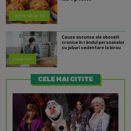
rețete fel de fel
Cauze ascunse ale oboselii
cronice în rândul persoanelor
cu joburi sedentare la birou
medicool
CELE MAI CITITE