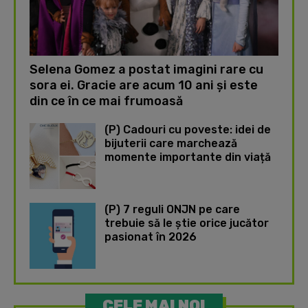
Selena Gomez a postat imagini rare cu
sora ei. Gracie are acum 10 ani și este
din ce în ce mai frumoasă
(P) Cadouri cu poveste: idei de
bijuterii care marchează
momente importante din viață
(P) 7 reguli ONJN pe care
trebuie să le știe orice jucător
pasionat în 2026
CELE MAI NOI