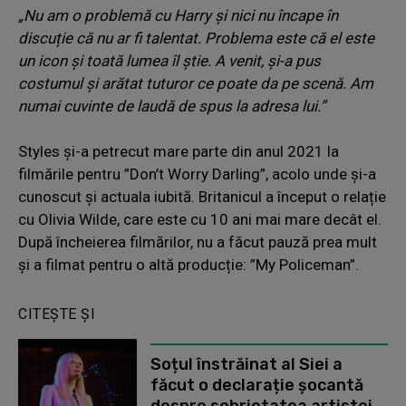
„Nu am o problemă cu Harry și nici nu încape în
discuție că nu ar fi talentat. Problema este că el este
un icon și toată lumea îl știe. A venit, și-a pus
costumul și arătat tuturor ce poate da pe scenă. Am
numai cuvinte de laudă de spus la adresa lui.”
Styles și-a petrecut mare parte din anul 2021 la
filmările pentru ”Don’t Worry Darling”, acolo unde și-a
cunoscut și actuala iubită. Britanicul a început o relație
cu Olivia Wilde, care este cu 10 ani mai mare decât el.
După încheierea filmărilor, nu a făcut pauză prea mult
și a filmat pentru o altă producție: ”My Policeman”.
CITEȘTE ȘI
Soțul înstrăinat al Siei a
făcut o declarație șocantă
despre sobrietatea artistei,