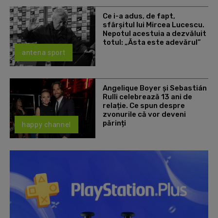
Ce i-a adus, de fapt,
sfârșitul lui Mircea Lucescu.
Nepotul acestuia a dezvăluit
totul: „Ăsta este adevărul”
antena sport
Angelique Boyer și Sebastián
Rulli celebrează 13 ani de
relație. Ce spun despre
zvonurile că vor deveni
părinți
happy channel