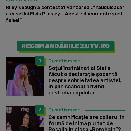
Riley Keough a contestat vânzarea „frauduloasă”
a casei lui Elvis Presley: „Aceste documente sunt
false!”
RECOMANDĂRILE ZUTV.RO
1
Divertisment
Soțul înstrăinat al Siei a
făcut o declarație șocantă
despre sobrietatea artistei,
în plin scandal privind
custodia copilului
2
Divertisment
Ce semnificație are colierul în
formă de inimă purtat de
Rosalía în piesa „Berghain”?