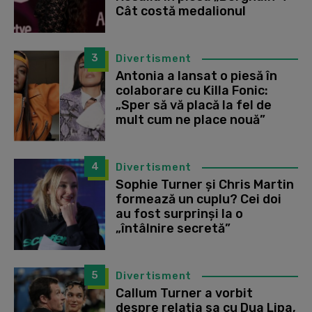
Cât costă medalionul
3
Divertisment
Antonia a lansat o piesă în
colaborare cu Killa Fonic:
„Sper să vă placă la fel de
mult cum ne place nouă”
4
Divertisment
Sophie Turner și Chris Martin
formează un cuplu? Cei doi
au fost surprinși la o
„întâlnire secretă”
5
Divertisment
Callum Turner a vorbit
despre relația sa cu Dua Lipa,