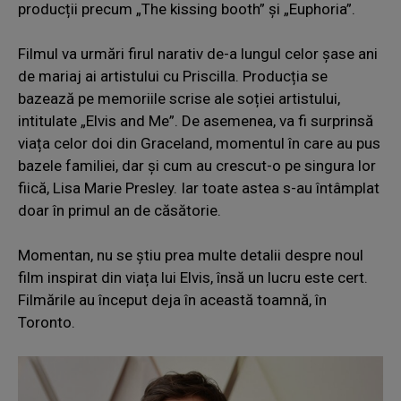
producții precum „The kissing booth” și „Euphoria”.
Filmul va urmări firul narativ de-a lungul celor șase ani
de mariaj ai artistului cu Priscilla. Producția se
bazează pe memoriile scrise ale soției artistului,
intitulate „Elvis and Me”. De asemenea, va fi surprinsă
viața celor doi din Graceland, momentul în care au pus
bazele familiei, dar și cum au crescut-o pe singura lor
fiică, Lisa Marie Presley. Iar toate astea s-au întâmplat
doar în primul an de căsătorie.
Momentan, nu se știu prea multe detalii despre noul
film inspirat din viața lui Elvis, însă un lucru este cert.
Filmările au început deja în această toamnă, în
Toronto.