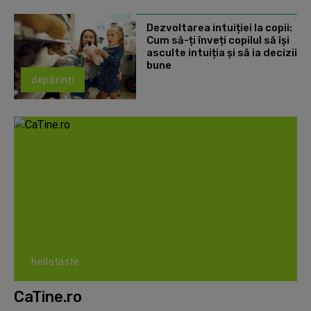
Dezvoltarea intuiției la copii:
Cum să-ți înveți copilul să își
asculte intuiția și să ia decizii
bune
depărinți
hellotaste
CaTine.ro