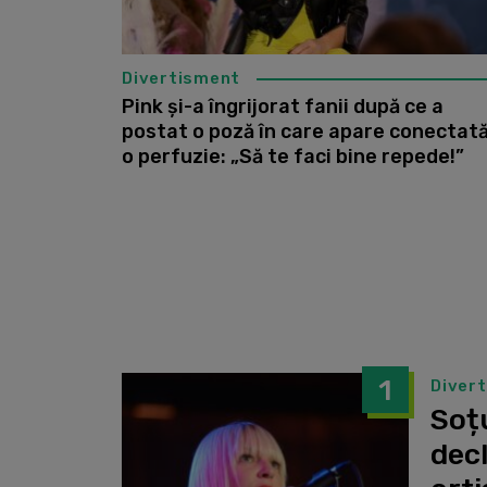
Divertisment
Pink și-a îngrijorat fanii după ce a
postat o poză în care apare conectată
o perfuzie: „Să te faci bine repede!”
1
Diver
Soțu
dec