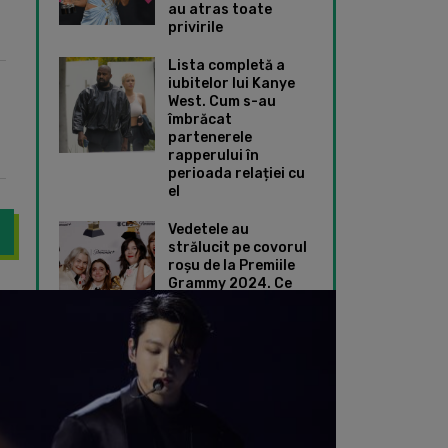
au atras toate
privirile
Lista completă a
iubitelor lui Kanye
West. Cum s-au
îmbrăcat
partenerele
rapperului în
perioada relației cu
el
Vedetele au
strălucit pe covorul
roșu de la Premiile
Grammy 2024. Ce
îngrijorat fanii după ce a postat o poză în care apare conectată la
Lana Del Rey a egal
ținute speciale au
ales Taylor Swift și
Dua Lipa