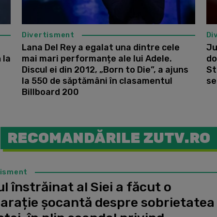
Divertisment
Di
Lana Del Rey a egalat una dintre cele
Ju
 la
mai mari performanțe ale lui Adele.
do
Discul ei din 2012, „Born to Die”, a ajuns
St
la 550 de săptămâni în clasamentul
se
Billboard 200
RECOMANDĂRILE ZUTV.RO
tisment
l înstrăinat al Siei a făcut o
larație șocantă despre sobrietatea