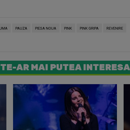
AUMA
PAUZA
PIESA NOUA
PINK
PINK GRIPA
REVENIRE
TE-AR MAI PUTEA INTERESA
Pink și-a 