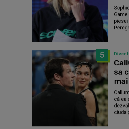
Sophie
Game o
piesei 
Peregri
5
Diver
Call
sa 
mai
Callum
că ea 
dezvălu
ciuda 