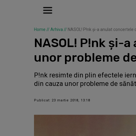
Home
//
Arhiva
//
NASOL! P!nk şi-a anulat concertele
NASOL! P!nk şi-a 
unor probleme de
P!nk resimte din plin efectele iern
din cauza unor probleme de sănăt
Publicat: 23 martie 2018, 13:18