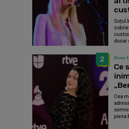
arti
cust
Soțul 
sobrie
custodi
dosar 
2
Diver
Ce s
inim
„Be
Cea ma
adresa
semnif
piesa 