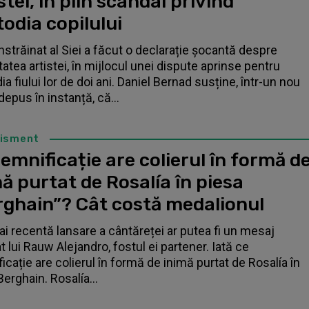
stei, în plin scandal privind
odia copilului
înstrăinat al Siei a făcut o declarație șocantă despre
tatea artistei, în mijlocul unei dispute aprinse pentru
a fiului lor de doi ani. Daniel Bernad susține, într-un nou
depus în instanță, că...
tisment
emnificație are colierul în formă d
ă purtat de Rosalía în piesa
rghain”? Cât costă medalionul
i recentă lansare a cântăreței ar putea fi un mesaj
t lui Rauw Alejandro, fostul ei partener. Iată ce
icație are colierul în formă de inimă purtat de Rosalía în
Berghain. Rosalía...