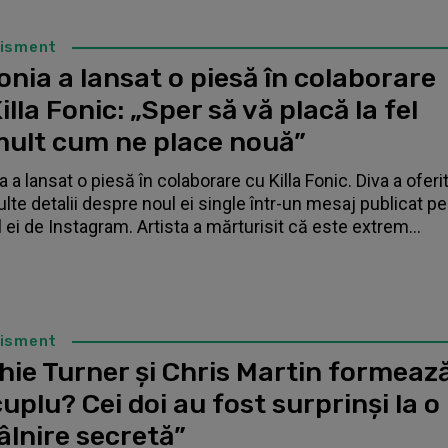
tisment
nia a lansat o piesă în colaborare
illa Fonic: „Sper să vă placă la fel
mult cum ne place nouă”
 a lansat o piesă în colaborare cu Killa Fonic. Diva a oferi
lte detalii despre noul ei single într-un mesaj publicat pe
l ei de Instagram. Artista a mărturisit că este extrem...
tisment
hie Turner și Chris Martin formeaz
uplu? Cei doi au fost surprinși la o
âlnire secretă”