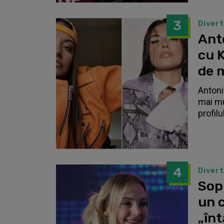
3
Diver
Anto
cu K
de 
Antonia
mai mu
profilu
4
Diver
Sop
un c
„înt