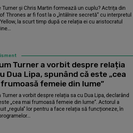
 Turner și Chris Martin formează un cuplu? Actrița din
f Thrones ar fi fost la o „întâlnire secretă” cu interpretul
Yellow, la scurt timp după ce relația ei cu aristocratul
ne...
tisment
um Turner a vorbit despre relația
cu Dua Lipa, spunând că este „cea
 frumoasă femeie din lume”
 Turner a vorbit despre relația sa cu Dua Lipa, declarând
este „cea mai frumoasă femeie din lume”. Actorul a
it „regula” lor pentru a face relația să funcționeze, în
programelor...