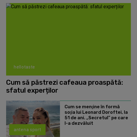
hellotaste
Cum să păstrezi cafeaua proaspătă:
sfatul experților
Cum se menţine în formă
soţia lui Leonard Doroftei, la
51 de ani. „Secretul” pe care
l-a dezvăluit
antena sport