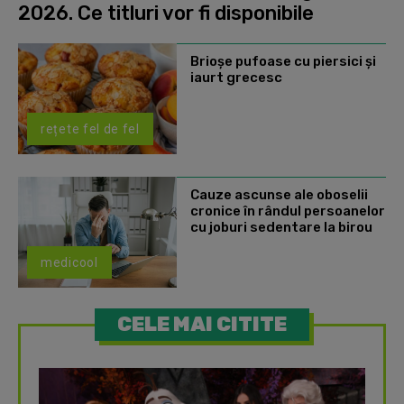
2026. Ce titluri vor fi disponibile
Brioșe pufoase cu piersici și
iaurt grecesc
rețete fel de fel
Cauze ascunse ale oboselii
cronice în rândul persoanelor
cu joburi sedentare la birou
medicool
CELE MAI CITITE