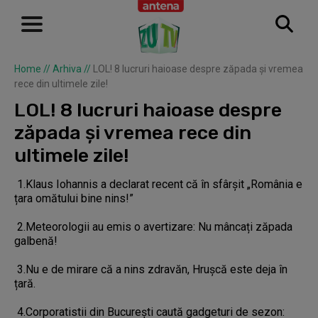
Home
//
Arhiva
//
LOL! 8 lucruri haioase despre zăpada și vremea
rece din ultimele zile!
LOL! 8 lucruri haioase despre
zăpada și vremea rece din
ultimele zile!
1.Klaus Iohannis a declarat recent că în sfârșit „România e
țara omătului bine nins!”
2.Meteorologii au emis o avertizare: Nu mâncați zăpada
galbenă!
3.Nu e de mirare că a nins zdravăn, Hrușcă este deja în
țară.
4.Corporatistii din București caută gadgeturi de sezon: