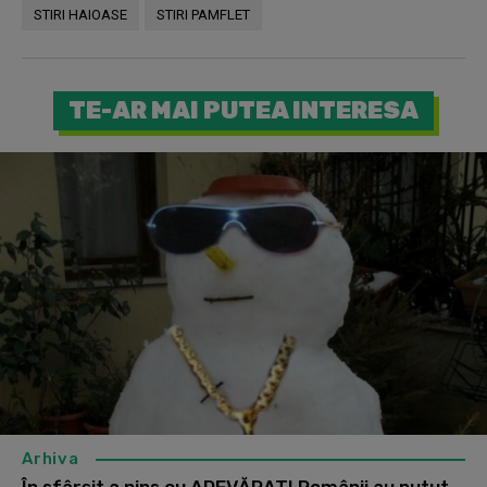
STIRI HAIOASE
STIRI PAMFLET
TE-AR MAI PUTEA INTERESA
Arhiva
În sfârșit a nins cu ADEVĂRAT! Românii au putut