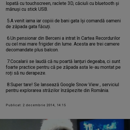
lopată cu touchscreen, raclete 3D, căciuli cu bluetooth și
mănuși cu stick USB.
5.A venit iarna iar copiii de bani gata își comandă oameni
de zăpada gata făcuți.
6.Un pensionar din Berceni a intrat în Cartea Recordurilor
cu cel mai mare frigider din lume. Acesta are trei camere
decomandate plus balcon.
7.Cocalarii se laudă că nu poartă lanțuri degeaba, ci sunt
foarte practice pentru că pe zăpada asta le-au montat pe
roți să nu derapeze.
8.Super tare! Se lansează Google Snow View , serviciul
pentru explorarea străzilor înzăpezite din România.
Publicat: 2 decembrie 2014, 14:15