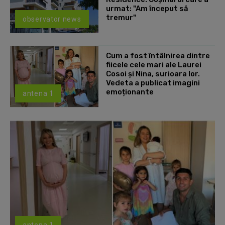
urmat: "Am început să
tremur"
observator news
Cum a fost întâlnirea dintre
fiicele cele mari ale Laurei
Cosoi și Nina, surioara lor.
Vedeta a publicat imagini
emoționante
antena 1
antena 1