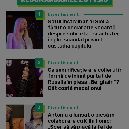
1
Divertisment
Soțul înstrăinat al Siei a
făcut o declarație șocantă
despre sobrietatea artistei,
în plin scandal privind
custodia copilului
2
Divertisment
Ce semnificație are colierul în
formă de inimă purtat de
Rosalía în piesa „Berghain”?
Cât costă medalionul
3
Divertisment
Antonia a lansat o piesă în
colaborare cu Killa Fonic:
„Sper să vă placă la fel de