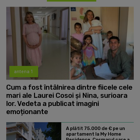
antena 1
Cum a fost întâlnirea dintre fiicele cele
mari ale Laurei Cosoi și Nina, surioara
lor. Vedeta a publicat imagini
emoționante
A plătit 75.000 de € pe un
apartament la My Home
Residence. Coşmarul care a