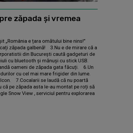
spre zăpada și vremea
șit „România e țara omătului bine nins!”
cați zăpada galbenă! 3.Nu e de mirare că a
poratistii din București caută gadgeturi de
iuli cu bluetooth și mănuși cu stick USB.
comandă oameni de zăpada gata făcuți. 6.Un
durilor cu cel mai mare frigider din lume.
lcon. 7.Cocalarii se laudă că nu poartă
ru că pe zăpada asta le-au montat pe roți să
le Snow View , serviciul pentru explorarea