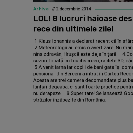
Arhiva
// 2 decembrie 2014
LOL! 8 lucruri haioase de
rece din ultimele zile!
1.Klaus Iohannis a declarat recent că în sfâr
2.Meteorologii au emis o avertizare: Nu mân
nins zdravăn, Hrușcă este deja în țară. 4.Cor
sezon: lopată cu touchscreen, raclete 3D, căc
5.A venit iarna iar copiii de bani gata își 
pensionar din Berceni a intrat în Cartea Recor
Acesta are trei camere decomandate plus ba
lanțuri degeaba, ci sunt foarte practice pent
nu derapeze. 8.Super tare! Se lansează Goog
străzilor înzăpezite din România.