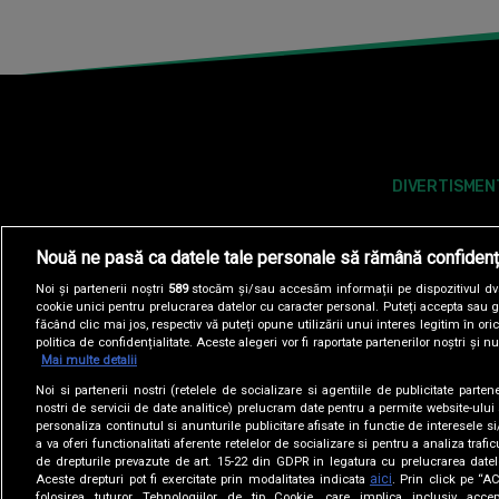
DIVERTISMEN
Nouă ne pasă ca datele tale personale să rămână confidenț
Noi și partenerii noștri
589
stocăm și/sau accesăm informații pe dispozitivul dvs.
cookie unici pentru prelucrarea datelor cu caracter personal. Puteți accepta sau g
făcând clic mai jos, respectiv vă puteți opune utilizării unui interes legitim în 
politica de confidențialitate. Aceste alegeri vor fi raportate partenerilor noștri și n
Mai multe detalii
Noi si partenerii nostri (retelele de socializare si agentiile de publicitate parten
POLITICA DE COOKIES
POLITICA DE CONFI
nostri de servicii de date analitice) prelucram date pentru a permite website-ului
personaliza continutul si anunturile publicitare afisate in functie de interesele si
a va oferi functionalitati aferente retelelor de socializare si pentru a analiza trafic
SITE-URI ANTENA GROUP
A1.RO
ANTENASTARS.
de drepturile prevazute de art. 15-22 din GDPR in legatura cu prelucrarea datel
aici
Aceste drepturi pot fi exercitate prin modalitatea indicata
. Prin click pe “
folosirea tuturor Tehnologiilor de tip Cookie, care implica inclusiv accep