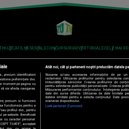
T
MUZICĂ
FILME
SERIALE
CONCURSURI
ADVERTORIALE
CELE MAI R
Modifică Setările
iale
Atât noi, cât și partenerii noștri prelucrăm datele pe
Follow us:
, precum identificatorii
Stocarea și/sau accesarea informațiilor de pe un 
reclamelor. Utilizarea profilurilor pentru selectarea con
estiona preferințele dvs.
îmbunătățirea serviciilor. Crearea profilurilor de conținu
orice moment pe pagina cu
pentru selectarea publicității personalizate. Crearea profil
u vă vor afecta navigarea.
Măsurarea performanței conținutului. Înțelegerea public
date din surse diferite. Utilizarea de date limitate pen
datelor limitate pentru a selecta conținutul. Date preci
scanarea dispozitivului.
ere, precum si furnizorii
DENTIALITATE
ANTENA TV GROUP S.A. – DATE COMPANIE
CODUL DE
 sa functioneze, pentru a
Listă parteneri (furnizori)
/sau profilul dvs., pentru
ul pe website. Beneficiati
RO
AS.RO
CATINE.RO
HELLOTASTE.RO
DEPARINTI.RO
MEDICOOL.RO
or cu caracter personal.
ACCEPT TOATE”, acceptati
USEIT.RO
RETETEFELDEFEL.RO
TRENDS ANTENAPLAY
ANTENAPLA
tul dvs. cu privire la