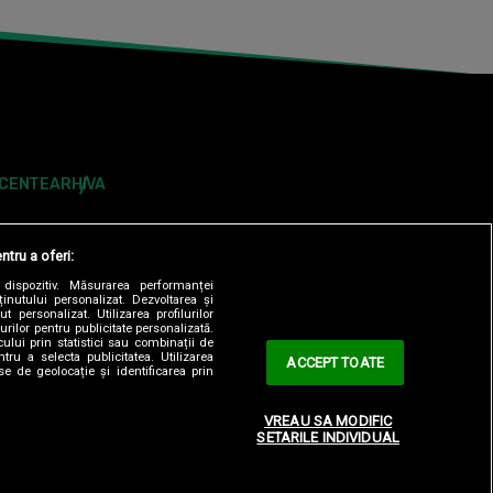
ECENTE
ARHIVA
ntru a oferi:
dispozitiv. Măsurarea performanței
ținutului personalizat. Dezvoltarea și
t personalizat. Utilizarea profilurilor
urilor pentru publicitate personalizată.
ului prin statistici sau combinații de
tru a selecta publicitatea. Utilizarea
ACCEPT TOATE
se de geolocație și identificarea prin
ONTOLOGIC
TERMENI ȘI CONDITII
CONTACT
VREAU SA MODIFIC
SETARILE INDIVIDUAL
OBSERVATORNEWS.RO
SPYNEWS.RO
TVHAPPY.RO
Y