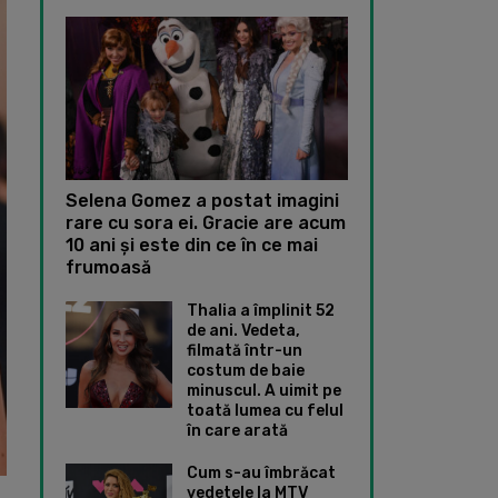
Selena Gomez a postat imagini
rare cu sora ei. Gracie are acum
10 ani și este din ce în ce mai
frumoasă
Thalia a împlinit 52
de ani. Vedeta,
filmată într-un
costum de baie
minuscul. A uimit pe
toată lumea cu felul
în care arată
Cum s-au îmbrăcat
vedetele la MTV