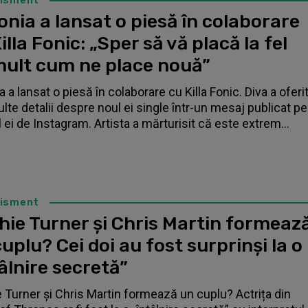
tisment
nia a lansat o piesă în colaborare
illa Fonic: „Sper să vă placă la fel
mult cum ne place nouă”
 a lansat o piesă în colaborare cu Killa Fonic. Diva a oferi
lte detalii despre noul ei single într-un mesaj publicat pe
l ei de Instagram. Artista a mărturisit că este extrem...
tisment
hie Turner și Chris Martin formeaz
uplu? Cei doi au fost surprinși la o
âlnire secretă”
 Turner și Chris Martin formează un cuplu? Actrița din