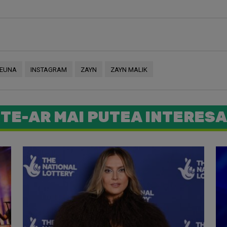
REUNA
INSTAGRAM
ZAYN
ZAYN MALIK
TE-AR MAI PUTEA INTERESA
Zayn Mali