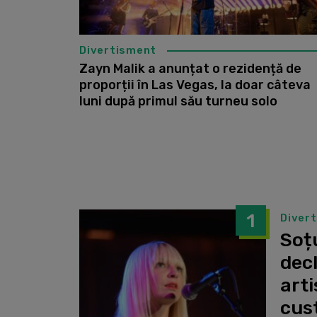
Divertisment
Zayn Malik a anunțat o rezidență de
proporții în Las Vegas, la doar câteva
luni după primul său turneu solo
1
Diver
Soțu
dec
arti
cust