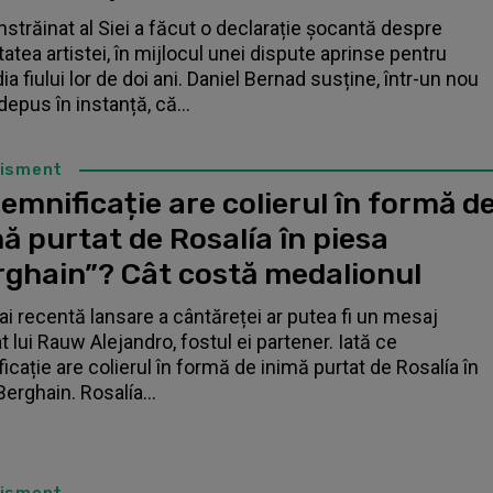
înstrăinat al Siei a făcut o declarație șocantă despre
tatea artistei, în mijlocul unei dispute aprinse pentru
a fiului lor de doi ani. Daniel Bernad susține, într-un nou
depus în instanță, că...
tisment
emnificație are colierul în formă d
ă purtat de Rosalía în piesa
rghain”? Cât costă medalionul
i recentă lansare a cântăreței ar putea fi un mesaj
t lui Rauw Alejandro, fostul ei partener. Iată ce
icație are colierul în formă de inimă purtat de Rosalía în
Berghain. Rosalía...