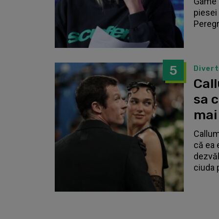
Game o
piesei 
Peregri
5
Diver
Call
sa 
mai
Callum
că ea 
dezvălu
ciuda 