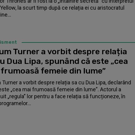
f Thrones ar fi fost la o „întâlnire secretă” cu interpretul
Yellow, la scurt timp după ce relația ei cu aristocratul
ne...
tisment
um Turner a vorbit despre relația
cu Dua Lipa, spunând că este „cea
 frumoasă femeie din lume”
 Turner a vorbit despre relația sa cu Dua Lipa, declarând
este „cea mai frumoasă femeie din lume”. Actorul a
it „regula” lor pentru a face relația să funcționeze, în
programelor...