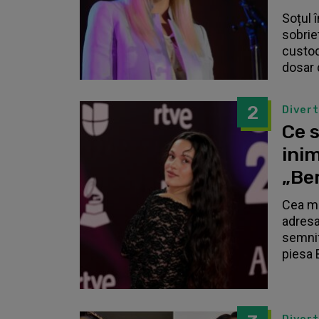
Soțul 
sobrie
custodi
dosar 
2
Diver
Ce s
inim
„Be
Cea ma
adresa
semnif
piesa 