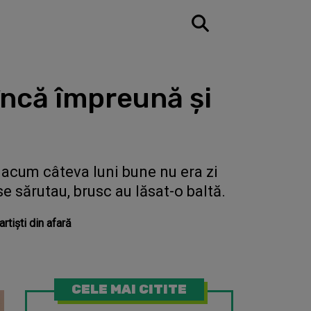
încă împreună şi
 acum câteva luni bune nu era zi
e sărutau, brusc au lăsat-o baltă.
artişti din afară
CELE MAI CITITE