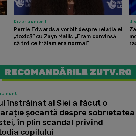
Divertisment
Di
Perrie Edwards a vorbit despre relația ei
Za
„toxică” cu Zayn Malik: „Eram convinsă
mo
că tot ce trăiam era normal”
ra
RECOMANDĂRILE ZUTV.RO
tisment
l înstrăinat al Siei a făcut o
larație șocantă despre sobrietatea
stei, în plin scandal privind
odia copilului