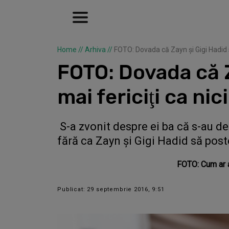
Home
//
Arhiva
//
FOTO: Dovada că Zayn şi Gigi Hadid s
FOTO: Dovada că Z
mai fericiţi ca ni
S-a zvonit despre ei ba că s-au d
fără ca Zayn şi Gigi Hadid să poste
FOTO: Cum ar ară
Publicat: 29 septembrie 2016, 9:51