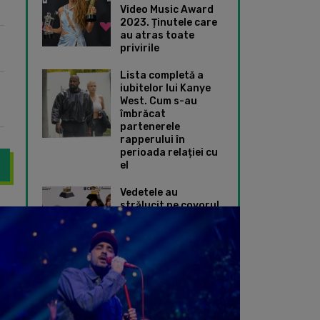
Video Music Award
2023. Ținutele care
au atras toate
privirile
Lista completă a
iubitelor lui Kanye
West. Cum s-au
îmbrăcat
partenerele
rapperului în
perioada relației cu
el
Vedetele au
strălucit pe covorul
k a anunțat o rezidență de proporții în Las Vegas, la doar câteva
Perrie Edwards a vo
roșu de la Premiile
Grammy 2024. Ce
ținute speciale au
ales Taylor Swift și
Dua Lipa