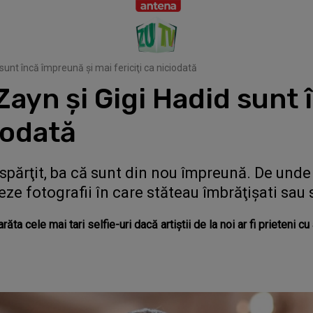
unt încă împreună şi mai fericiţi ca niciodată
ayn şi Gigi Hadid sunt 
ciodată
espărţit, ba că sunt din nou împreună. De unde
ze fotografii în care stăteau îmbrăţişati sau s
ta cele mai tari selfie-uri dacă artiştii de la noi ar fi prieteni cu 