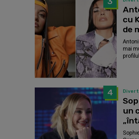
3
Diver
Anto
cu K
de 
Antonia
mai mu
profilu
4
Diver
Sop
un c
„înt
Sophie