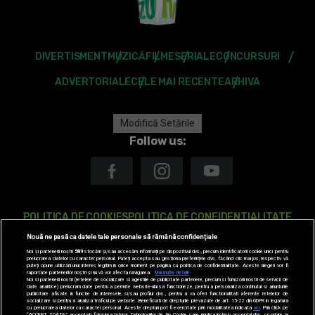
DIVERTISMENT
MUZICĂ
FILME
SERIALE
CONCURSURI
ADVERTORIALE
CELE MAI RECENTE
ARHIVA
Modifică Setările
Follow us:
POLITICA DE COOKIES
POLITICA DE CONFIDENTIALITATE
Nouă ne pasă ca datele tale personale să rămână confidențiale
ANTENA TV GROUP S.A. – DATE COMPANIE
Noi și partenerii noștri
589
stocăm și/sau accesăm informații pe dispozitivul dvs., precum identificatorii cookie unici pentru
prelucrarea datelor cu caracter personal. Puteți accepta sau gestiona preferințele dvs. făcând clic mai jos, respectiv vă
CODUL DEONTOLOGIC
TERMENI ȘI CONDITII
CONTACT
puteți opune utilizării unui interes legitim în orice moment pe pagina cu politica de confidențialitate. Aceste alegeri vor fi
raportate partenerilor noștri și nu vă vor afecta navigarea.
Mai multe detalii
Noi si partenerii nostri (retelele de socializare si agentiile de publicitate partenere, precum si furnizorii nostri de servicii de
date analitice) prelucram date pentru a permite website-ului sa functioneze, pentru a personaliza continutul si anunturile
publicitare afisate in functie de interesele si/sau profilul dvs., pentru a va oferi functionalitati aferente retelelor de
socializare si pentru a analiza traficul pe website. Beneficiati de drepturile prevazute de art. 15-22 din GDPR in legatura
SITE-URI ANTENA GROUP
A1.RO
ANTENASTARS.RO
AS.RO
cu prelucrarea datelor cu caracter personal. Aceste drepturi pot fi exercitate prin modalitatea indicata
aici
. Prin click pe
“ACCEPT TOATE”, acceptati folosirea tuturor Tehnologiilor de tip Cookie, care implica inclusiv acceptul dvs. cu privire la