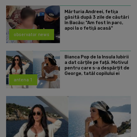
Mărturia Andreei, fetiţa
găsită după 3 zile de căutări
în Bacău: "Am fost în parc,
apoi la o fetiţă acasă"
observator news
Bianca Pop de la Insula Iubirii
a dat cărțile pe față. Motivul
pentru care s-a despărțit de
George, tatăl copilului ei
antena 1