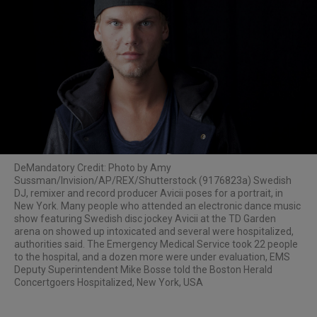
De
Mandatory Credit: Photo by Amy
Sussman/Invision/AP/REX/Shutterstock (9176823a) Swedish
DJ, remixer and record producer Avicii poses for a portrait, in
New York. Many people who attended an electronic dance music
show featuring Swedish disc jockey Avicii at the TD Garden
arena on showed up intoxicated and several were hospitalized,
authorities said. The Emergency Medical Service took 22 people
to the hospital, and a dozen more were under evaluation, EMS
Deputy Superintendent Mike Bosse told the Boston Herald
Concertgoers Hospitalized, New York, USA