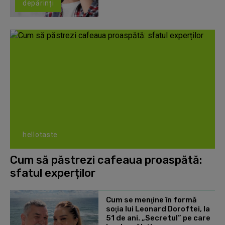
depărinți
hellotaste
Cum să păstrezi cafeaua proaspătă:
sfatul experților
Cum se menţine în formă
soţia lui Leonard Doroftei, la
51 de ani. „Secretul” pe care