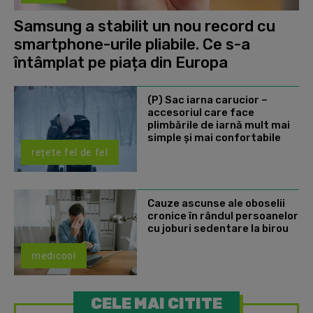
Samsung a stabilit un nou record cu
smartphone-urile pliabile. Ce s-a
întâmplat pe piața din Europa
(P) Sac iarna carucior –
accesoriul care face
plimbările de iarnă mult mai
simple și mai confortabile
rețete fel de fel
Cauze ascunse ale oboselii
cronice în rândul persoanelor
cu joburi sedentare la birou
medicool
CELE MAI CITITE