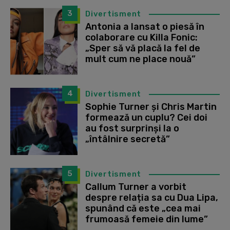
3
Divertisment
Antonia a lansat o piesă în
colaborare cu Killa Fonic:
„Sper să vă placă la fel de
mult cum ne place nouă”
4
Divertisment
Sophie Turner și Chris Martin
formează un cuplu? Cei doi
au fost surprinși la o
„întâlnire secretă”
5
Divertisment
Callum Turner a vorbit
despre relația sa cu Dua Lipa,
spunând că este „cea mai
frumoasă femeie din lume”