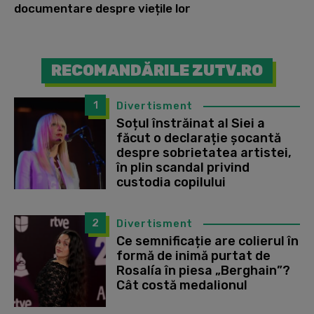
documentare despre viețile lor
RECOMANDĂRILE ZUTV.RO
1
Divertisment
Soțul înstrăinat al Siei a
făcut o declarație șocantă
despre sobrietatea artistei,
în plin scandal privind
custodia copilului
2
Divertisment
Ce semnificație are colierul în
formă de inimă purtat de
Rosalía în piesa „Berghain”?
Cât costă medalionul