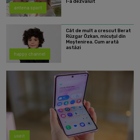
l-a dezvăluit
antena sport
Cât de mult a crescut Berat
Rüzgar Özkan, micuțul din
Moștenirea. Cum arată
astăzi
happy channel
useit