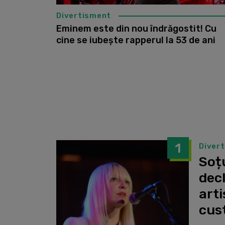
Divertisment
Eminem este din nou îndrăgostit! Cu
cine se iubește rapperul la 53 de ani
1
Diver
Soțu
dec
arti
cust