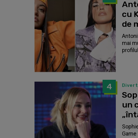
Anto
cu K
de 
Antonia
mai mu
profilu
4
Diver
Sop
un c
„înt
Sophie
Game o