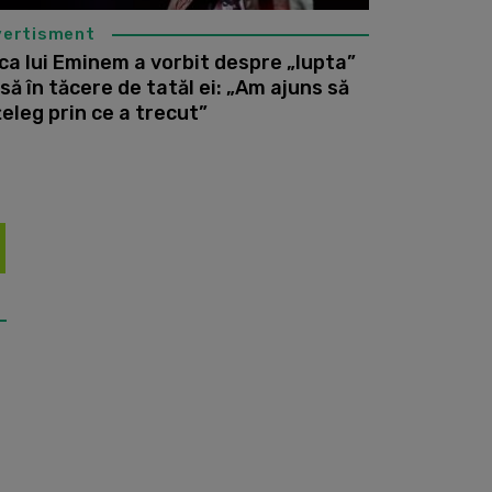
vertisment
ica lui Eminem a vorbit despre „lupta”
să în tăcere de tatăl ei: „Am ajuns să
țeleg prin ce a trecut”