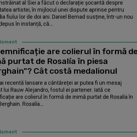
înstrăinat al Siei a făcut o declarație șocantă despre
tatea artistei, în mijlocul unei dispute aprinse pentru
a fiului lor de doi ani. Daniel Bernad susține, într-un nou
depus în instanță, că...
tisment
emnificație are colierul în formă d
ă purtat de Rosalía în piesa
rghain”? Cât costă medalionul
i recentă lansare a cântăreței ar putea fi un mesaj
t lui Rauw Alejandro, fostul ei partener. Iată ce
icație are colierul în formă de inimă purtat de Rosalía în
Berghain. Rosalía...
tisment