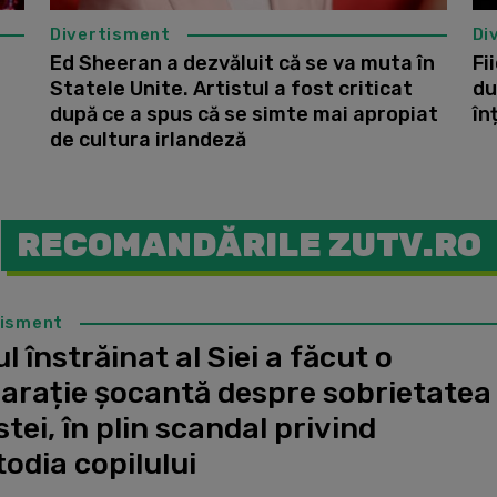
Divertisment
Di
Ed Sheeran a dezvăluit că se va muta în
Fi
Statele Unite. Artistul a fost criticat
du
după ce a spus că se simte mai apropiat
în
de cultura irlandeză
RECOMANDĂRILE ZUTV.RO
tisment
l înstrăinat al Siei a făcut o
larație șocantă despre sobrietatea
stei, în plin scandal privind
odia copilului