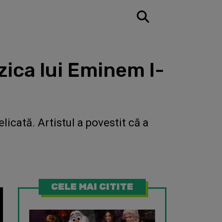
zica lui Eminem l-
icată. Artistul a povestit că a
CELE MAI CITITE