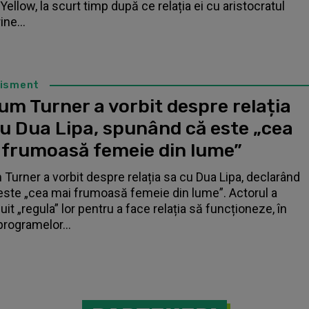
Yellow, la scurt timp după ce relația ei cu aristocratul
ne...
tisment
um Turner a vorbit despre relația
cu Dua Lipa, spunând că este „cea
 frumoasă femeie din lume”
 Turner a vorbit despre relația sa cu Dua Lipa, declarând
este „cea mai frumoasă femeie din lume”. Actorul a
it „regula” lor pentru a face relația să funcționeze, în
programelor...