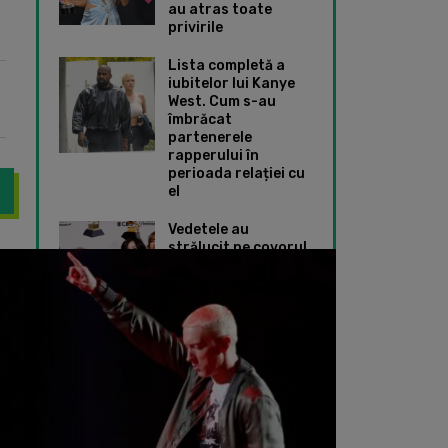
au atras toate
privirile
Lista completă a
iubitelor lui Kanye
West. Cum s-au
îmbrăcat
partenerele
rapperului în
perioada relației cu
el
Vedetele au
strălucit pe covorul
te din nou îndrăgostit! Cu cine se iubește rapperul la 53 de ani
Ed Sheeran a dezvăl
roșu de la Premiile
Grammy 2024. Ce
ținute speciale au
ales Taylor Swift și
Dua Lipa