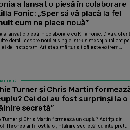
nia a lansat o piesă în colaborare
illa Fonic: „Sper să vă placă la fel
mult cum ne place nouă”
 a lansat o piesă în colaborare cu Killa Fonic. Diva a oferi
lte detalii despre noul ei single într-un mesaj publicat pe
l ei de Instagram. Artista a mărturisit că este extrem...
tisment
hie Turner și Chris Martin formeaz
uplu? Cei doi au fost surprinși la o
âlnire secretă”
 Turner și Chris Martin formează un cuplu? Actrița din
f Thrones ar fi fost la o „întâlnire secretă” cu interpretul