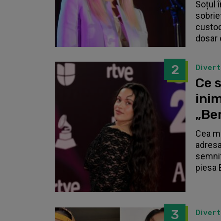
Soțul 
sobrie
custodi
dosar 
2
Diver
Ce s
inim
„Be
Cea ma
adresa
semnif
piesa 
3
Diver