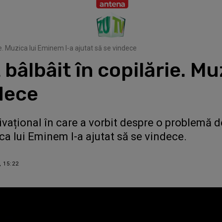
ie. Muzica lui Eminem l-a ajutat să se vindece
bâlbâit în copilărie. Mu
ndece
vațional în care a vorbit despre o problemă del
ica lui Eminem l-a ajutat să se vindece.
, 15:22