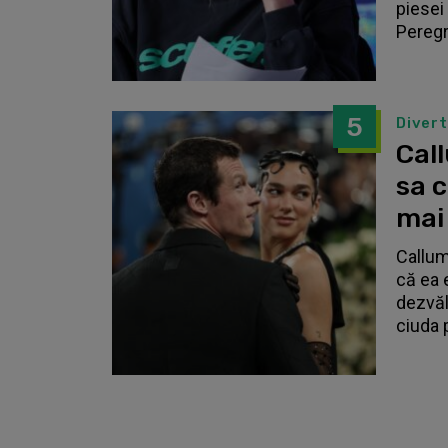
piesei 
Peregri
5
Diver
Call
sa 
mai
Callum
că ea 
dezvălu
ciuda 