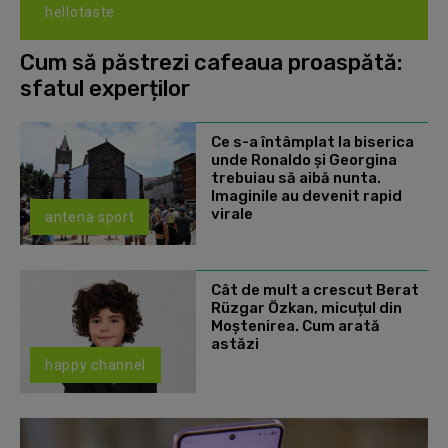
hellotaste
Cum să păstrezi cafeaua proaspătă:
sfatul experților
Ce s-a întâmplat la biserica
unde Ronaldo şi Georgina
trebuiau să aibă nunta.
Imaginile au devenit rapid
virale
antena sport
Cât de mult a crescut Berat
Rüzgar Özkan, micuțul din
Moștenirea. Cum arată
astăzi
happy channel