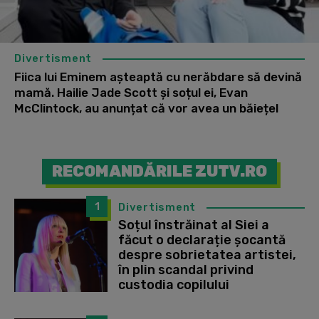
Divertisment
Fiica lui Eminem așteaptă cu nerăbdare să devină
mamă. Hailie Jade Scott și soțul ei, Evan
McClintock, au anunțat că vor avea un băiețel
RECOMANDĂRILE ZUTV.RO
1
Divertisment
Soțul înstrăinat al Siei a
făcut o declarație șocantă
despre sobrietatea artistei,
în plin scandal privind
custodia copilului