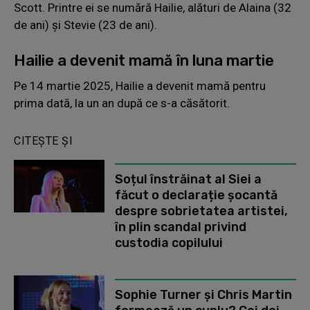
Scott. Printre ei se numără Hailie, alături de Alaina (32
de ani) și Stevie (23 de ani).
Hailie a devenit mamă în luna martie
Pe 14 martie 2025, Hailie a devenit mamă pentru
prima dată, la un an după ce s-a căsătorit.
CITEȘTE ȘI
Soțul înstrăinat al Siei a
făcut o declarație șocantă
despre sobrietatea artistei,
în plin scandal privind
custodia copilului
Sophie Turner și Chris Martin