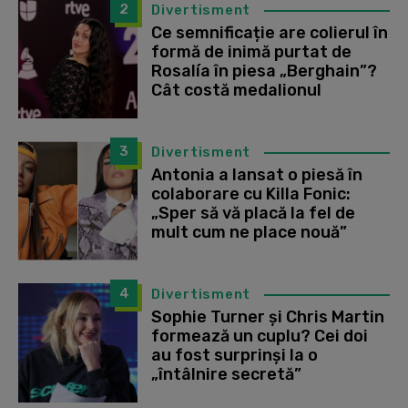
2
Divertisment
Ce semnificație are colierul în
formă de inimă purtat de
Rosalía în piesa „Berghain”?
Cât costă medalionul
3
Divertisment
Antonia a lansat o piesă în
colaborare cu Killa Fonic:
„Sper să vă placă la fel de
mult cum ne place nouă”
4
Divertisment
Sophie Turner și Chris Martin
formează un cuplu? Cei doi
au fost surprinși la o
„întâlnire secretă”