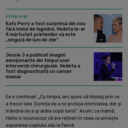
CITEȘTE ȘI
Katy Perry a fost surprinsă din nou
fără inelul de logodnă. Vedeta le-ar
fi mărturisit prietenilor că este
„singură de luni de zile”
Jessie J a publicat imagini
emoționante din timpul unei
intervenții chirurgicale. Vedeta a
fost diagnosticată cu cancer
mamar
Ea a continuat: „Cu timpul, am ajuns să înțeleg prin ce
a trecut tata. Dorința de a ne proteja intimitatea, dar și
mândria de a-și arăta copiii lumii”. Acum, ca mamă,
Hailie a recunoscut că are rețineri în ceea ce privește
expunerea copilului său la faimă.