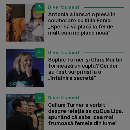
3
Divertisment
Antonia a lansat o piesă în
colaborare cu Killa Fonic:
„Sper să vă placă la fel de
mult cum ne place nouă”
4
Divertisment
Sophie Turner și Chris Martin
formează un cuplu? Cei doi
au fost surprinși la o
„întâlnire secretă”
5
Divertisment
Callum Turner a vorbit
despre relația sa cu Dua Lipa,
spunând că este „cea mai
frumoasă femeie din lume”