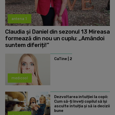
antena 1
Claudia și Daniel din sezonul 13 Mireasa
formează din nou un cuplu: „Amândoi
suntem diferiți!”
CaTine | 2
medicool
Dezvoltarea intuiției la copii:
Cum să-ți înveți copilul să își
asculte intuiția și să ia decizii
bune