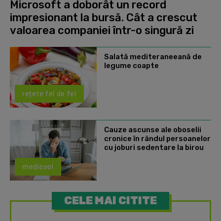
Microsoft a doborât un record
impresionant la bursă. Cât a crescut
valoarea companiei într-o singură zi
Salată mediteraneeană de
legume coapte
rețete fel de fel
Cauze ascunse ale oboselii
cronice în rândul persoanelor
cu joburi sedentare la birou
medicool
CELE MAI CITITE