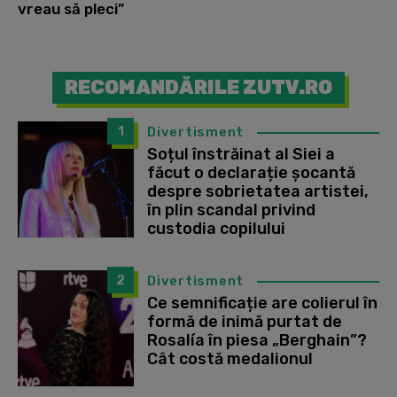
vreau să pleci”
RECOMANDĂRILE ZUTV.RO
1
Divertisment
Soțul înstrăinat al Siei a
făcut o declarație șocantă
despre sobrietatea artistei,
în plin scandal privind
custodia copilului
2
Divertisment
Ce semnificație are colierul în
formă de inimă purtat de
Rosalía în piesa „Berghain”?
Cât costă medalionul