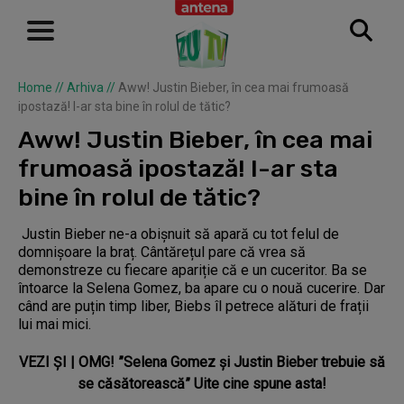
Home
//
Arhiva
//
Aww! Justin Bieber, în cea mai frumoasă
ipostază! I-ar sta bine în rolul de tătic?
Aww! Justin Bieber, în cea mai
frumoasă ipostază! I-ar sta
bine în rolul de tătic?
Justin Bieber ne-a obișnuit să apară cu tot felul de
domnișoare la braț. Cântărețul pare că vrea să
demonstreze cu fiecare apariție că e un cuceritor. Ba se
întoarce la Selena Gomez, ba apare cu o nouă cucerire. Dar
când are puțin timp liber, Biebs îl petrece alături de frații
lui mai mici.
VEZI ȘI | OMG! ”Selena Gomez și Justin Bieber trebuie să
se căsătorească” Uite cine spune asta!