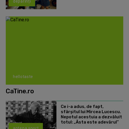
depărinți
hellotaste
CaTine.ro
Ce i-a adus, de fapt,
sfârșitul lui Mircea Lucescu.
Nepotul acestuia a dezvăluit
totul: „Ăsta este adevărul”
antena sport