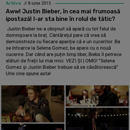
Arhiva
// 8 iunie 2015
Aww! Justin Bieber, în cea mai frumoasă
ipostază! I-ar sta bine în rolul de tătic?
Justin Bieber ne-a obișnuit să apară cu tot felul de
domnișoare la braț. Cântărețul pare că vrea să
demonstreze cu fiecare apariție că e un cuceritor. Ba
se întoarce la Selena Gomez, ba apare cu o nouă
cucerire. Dar când are puțin timp liber, Biebs îl petrece
alături de frații lui mai mici. VEZI ȘI | OMG! ”Selena
Gomez și Justin Bieber trebuie să se căsătorească”
Uite cine spune asta!