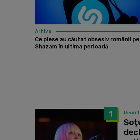
Arhiva
Ce piese au căutat obsesiv românii pe
Shazam în ultima perioadă
1
Diver
Soțu
dec