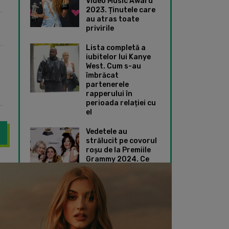
Video Music Award
2023. Ținutele care
au atras toate
privirile
Lista completă a
iubitelor lui Kanye
West. Cum s-au
îmbrăcat
partenerele
rapperului în
perioada relației cu
el
Vedetele au
strălucit pe covorul
roșu de la Premiile
Grammy 2024. Ce
au căutat obsesiv românii pe Shazam în ultima perioadă
Raye și „Escapism” 
ținute speciale au
ales Taylor Swift și
Dua Lipa