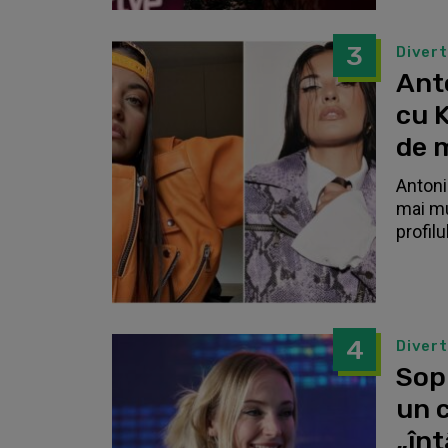
3
Diver
Anto
cu K
de 
Antonia
mai mu
profilu
4
Diver
Sop
un c
„înt