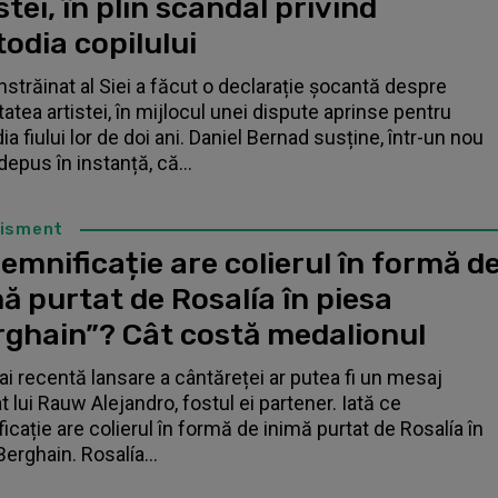
stei, în plin scandal privind
odia copilului
înstrăinat al Siei a făcut o declarație șocantă despre
tatea artistei, în mijlocul unei dispute aprinse pentru
a fiului lor de doi ani. Daniel Bernad susține, într-un nou
depus în instanță, că...
tisment
emnificație are colierul în formă d
ă purtat de Rosalía în piesa
rghain”? Cât costă medalionul
i recentă lansare a cântăreței ar putea fi un mesaj
t lui Rauw Alejandro, fostul ei partener. Iată ce
icație are colierul în formă de inimă purtat de Rosalía în
Berghain. Rosalía...