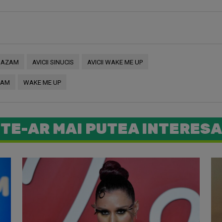
SHAZAM
AVICII SINUCIS
AVICII WAKE ME UP
ZAM
WAKE ME UP
TE-AR MAI PUTEA INTERESA
Ce piese 