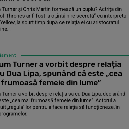
 Turner și Chris Martin formează un cuplu? Actrița din
f Thrones ar fi fost la o „întâlnire secretă” cu interpretul
Yellow, la scurt timp după ce relația ei cu aristocratul
ne...
tisment
um Turner a vorbit despre relația
cu Dua Lipa, spunând că este „cea
 frumoasă femeie din lume”
 Turner a vorbit despre relația sa cu Dua Lipa, declarând
este „cea mai frumoasă femeie din lume”. Actorul a
it „regula” lor pentru a face relația să funcționeze, în
programelor...