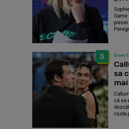
Sophie
Game o
piesei 
Peregri
5
Diver
Call
sa 
mai
Callum
că ea 
dezvălu
ciuda 