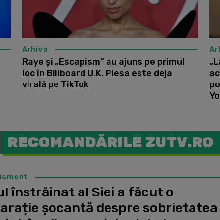
Arhiva
Ar
Raye și „Escapism” au ajuns pe primul
„L
loc în Billboard U.K. Piesa este deja
ac
virală pe TikTok
po
Yo
RECOMANDĂRILE ZUTV.RO
tisment
l înstrăinat al Siei a făcut o
larație șocantă despre sobrietatea