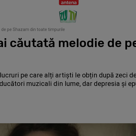
e de pe Shazam din toate timpurile
ai căutată melodie de 
t lucruri pe care alți artiști le obțin după zec
ducători muzicali din lume, dar depresia și ep