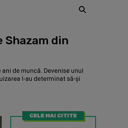
pe Shazam din
i de ani de muncă. Devenise unul
uizarea l-au determinat să-și
CELE MAI CITITE