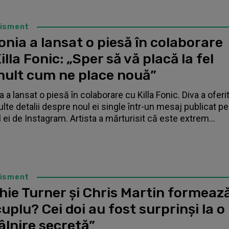
tisment
nia a lansat o piesă în colaborare
illa Fonic: „Sper să vă placă la fel
mult cum ne place nouă”
 a lansat o piesă în colaborare cu Killa Fonic. Diva a oferi
lte detalii despre noul ei single într-un mesaj publicat pe
l ei de Instagram. Artista a mărturisit că este extrem...
tisment
hie Turner și Chris Martin formeaz
uplu? Cei doi au fost surprinși la o
âlnire secretă”