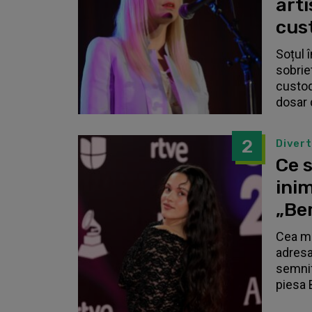
arti
cust
Soțul 
sobrie
custodi
dosar 
2
Diver
Ce s
inim
„Be
Cea ma
adresa
semnif
piesa 