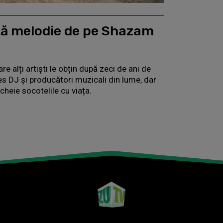
tă melodie de pe Shazam
are alți artiști le obțin după zeci de ani de
s DJ și producători muzicali din lume, dar
cheie socotelile cu viața.