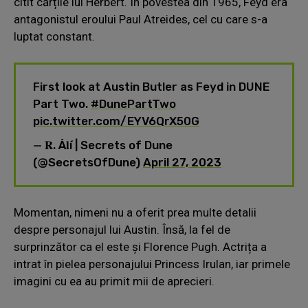
citit cărțile lui Herbert. În povestea din 1965, Feyd era
antagonistul eroului Paul Atreides, cel cu care s-a
luptat constant.
First look at Austin Butler as Feyd in DUNE
Part Two.
#DunePartTwo
pic.twitter.com/EYV6QrX50G
— 𝐑. Å𝐥í | Secrets of Dune
(@SecretsOfDune)
April 27, 2023
Momentan, nimeni nu a oferit prea multe detalii
despre personajul lui Austin. Însă, la fel de
surprinzător ca el este și Florence Pugh. Actrița a
intrat în pielea personajului Princess Irulan, iar primele
imagini cu ea au primit mii de aprecieri.