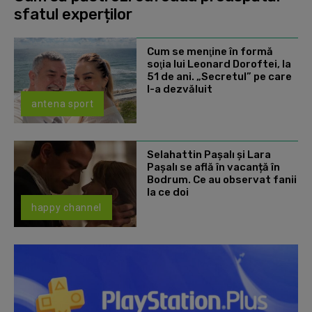
sfatul experților
Cum se menţine în formă
soţia lui Leonard Doroftei, la
51 de ani. „Secretul” pe care
l-a dezvăluit
antena sport
Selahattin Paşalı și Lara
Paşalı se află în vacanță în
Bodrum. Ce au observat fanii
la ce doi
happy channel