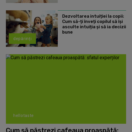
Dezvoltarea intuiției la copii:
Cum să-ți înveți copilul să își
asculte intuiția și să ia decizii
bune
depărinți
hellotaste
Cum să păstrezi cafeaua proaspătă: