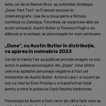
asta, cei de la Warner Bros. au schimbat strategia.
„Dune: Part Two” va fi lansat exclusiv în
cinematografe. Cea de-a doua parte a filmului
continuă cu Zendaya, Timothee, iar surprizele abia de
acum urmează. Austin Butler și Florence Pugh s-au
alăturat și ei echipei, iar personajele lor sunt uimitoare.
„Dune”, cu Austin Butler în distribuție,
va apărea în noimebrie 2023
Cei de la Vanity Fair au publicat primele imagini cu noii
actori în pielea personajelor din
„Dune”.
Unul dintre
cele mai așteptat personaje negative a fost cel
interpretat de Austin Butler. Actorul care i-a cucerit pe
toți cu rolul lui Elvis Presley s-a transformat total
pentru a intra în pielea lui Feyd-Rautha Harkonnen.
Personajul lui Austin a fost cerut de către fanii care au