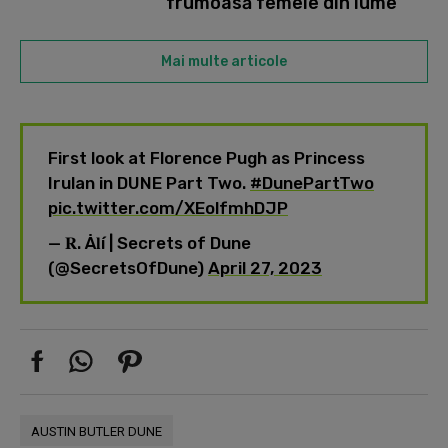
frumoasă femeie din lume”
Mai multe articole
First look at Florence Pugh as Princess
Irulan in DUNE Part Two.
#DunePartTwo
pic.twitter.com/XEolfmhDJP
— 𝐑. Å𝐥í | Secrets of Dune
(@SecretsOfDune)
April 27, 2023
AUSTIN BUTLER DUNE