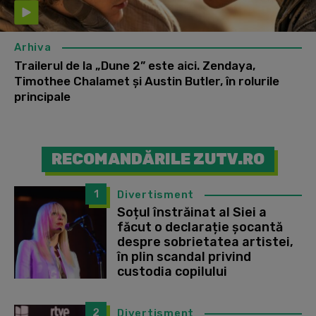
Arhiva
Trailerul de la „Dune 2” este aici. Zendaya,
Timothee Chalamet și Austin Butler, în rolurile
principale
RECOMANDĂRILE ZUTV.RO
1
Divertisment
Soțul înstrăinat al Siei a
făcut o declarație șocantă
despre sobrietatea artistei,
în plin scandal privind
custodia copilului
2
Divertisment