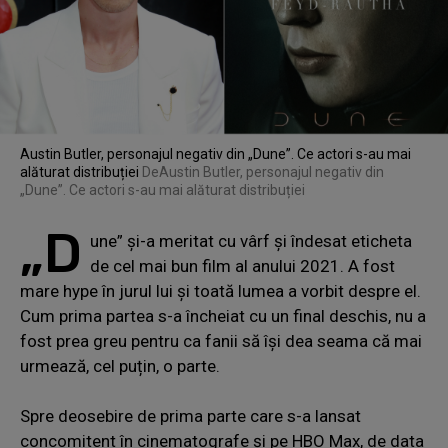
Austin Butler, personajul negativ din „Dune”. Ce actori s-au mai
alăturat distribuției
De
Austin Butler, personajul negativ din
„Dune”. Ce actori s-au mai alăturat distribuției
„D
une” și-a meritat cu vârf și îndesat eticheta
de cel mai bun film al anului 2021. A fost
mare hype în jurul lui și toată lumea a vorbit despre el.
Cum prima partea s-a încheiat cu un final deschis, nu a
fost prea greu pentru ca fanii să își dea seama că mai
urmează, cel puțin, o parte.
Spre deosebire de prima parte care s-a lansat
concomitent în cinematografe și pe HBO Max, de data