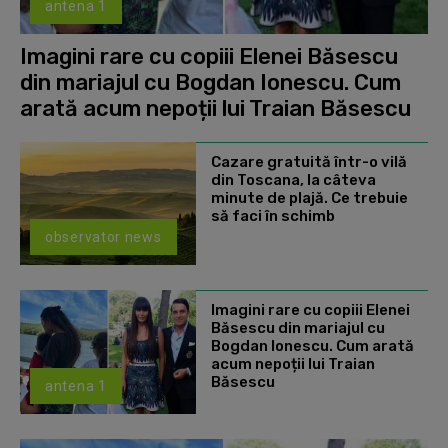
antena 1
Imagini rare cu copiii Elenei Băsescu
din mariajul cu Bogdan Ionescu. Cum
arată acum nepoții lui Traian Băsescu
Cazare gratuită într-o vilă
din Toscana, la câteva
minute de plajă. Ce trebuie
să faci în schimb
observator news
Imagini rare cu copiii Elenei
Băsescu din mariajul cu
Bogdan Ionescu. Cum arată
acum nepoții lui Traian
Băsescu
antena 1