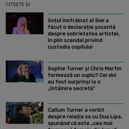
CITEȘTE ȘI
Soțul înstrăinat al Siei a
făcut o declarație șocantă
despre sobrietatea artistei,
în plin scandal privind
custodia copilului
Sophie Turner și Chris Martin
formează un cuplu? Cei doi
au fost surprinși la o
„întâlnire secretă”
Callum Turner a vorbit
despre relația sa cu Dua Lipa,
spunând că este „cea mai