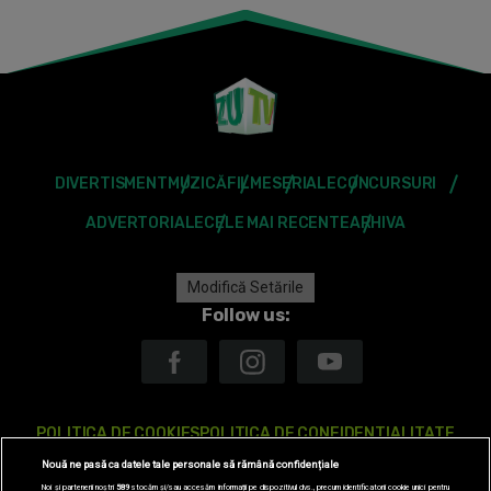
DIVERTISMENT
MUZICĂ
FILME
SERIALE
CONCURSURI
ADVERTORIALE
CELE MAI RECENTE
ARHIVA
Modifică Setările
Follow us:
POLITICA DE COOKIES
POLITICA DE CONFIDENTIALITATE
Nouă ne pasă ca datele tale personale să rămână confidențiale
ANTENA TV GROUP S.A. – DATE COMPANIE
Noi și partenerii noștri
589
stocăm și/sau accesăm informații pe dispozitivul dvs., precum identificatorii cookie unici pentru