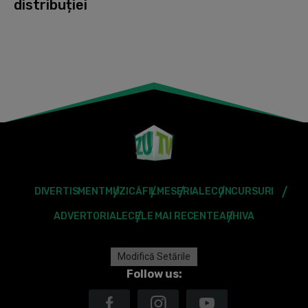
distribuției
DIVERTISMENT
MUZICĂ
FILME
SERIALE
CONCURSURI
ADVERTORIALE
CELE MAI RECENTE
ARHIVA
Modifică Setările
Follow us: