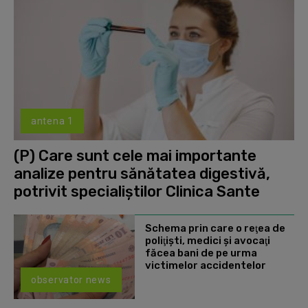
antena 1
(P) Care sunt cele mai importante
analize pentru sănătatea digestivă,
potrivit specialiștilor Clinica Sante
Schema prin care o reţea de
poliţişti, medici şi avocaţi
făcea bani de pe urma
victimelor accidentelor
observator news