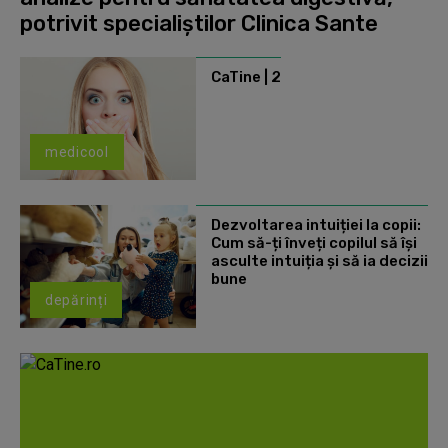
potrivit specialiștilor Clinica Sante
CaTine | 2
medicool
Dezvoltarea intuiției la copii:
Cum să-ți înveți copilul să își
asculte intuiția și să ia decizii
bune
depărinți