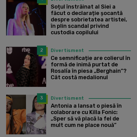
Soțul înstrăinat al Siei a
făcut o declarație șocantă
despre sobrietatea artistei,
în plin scandal privind
custodia copilului
2
Divertisment
Ce semnificație are colierul în
formă de inimă purtat de
Rosalía în piesa „Berghain”?
Cât costă medalionul
3
Divertisment
Antonia a lansat o piesă în
colaborare cu Killa Fonic:
„Sper să vă placă la fel de
mult cum ne place nouă”