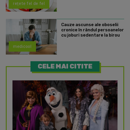
rețete fel de fel
Cauze ascunse ale oboselii
cronice în rândul persoanelor
cu joburi sedentare la birou
medicool
CELE MAI CITITE