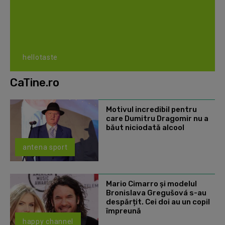
hellotaste
CaTine.ro
Motivul incredibil pentru
care Dumitru Dragomir nu a
băut niciodată alcool
antena sport
Mario Cimarro și modelul
Bronislava Gregušová s-au
despărțit. Cei doi au un copil
împreună
happy channel