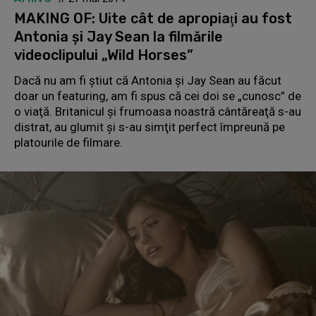
MAKING OF: Uite cât de apropiaţi au fost
Antonia şi Jay Sean la filmările
videoclipului „Wild Horses”
Dacă nu am fi ştiut că Antonia şi Jay Sean au făcut
doar un featuring, am fi spus că cei doi se „cunosc” de
o viaţă. Britanicul şi frumoasa noastră cântăreaţă s-au
distrat, au glumit şi s-au simţit perfect împreună pe
platourile de filmare.