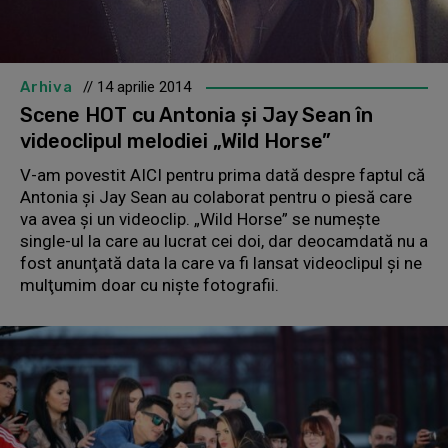
Arhiva
// 14 aprilie 2014
Scene HOT cu Antonia şi Jay Sean în
videoclipul melodiei „Wild Horse”
V-am povestit AICI pentru prima dată despre faptul că
Antonia şi Jay Sean au colaborat pentru o piesă care
va avea şi un videoclip. „Wild Horse” se numeşte
single-ul la care au lucrat cei doi, dar deocamdată nu a
fost anunţată data la care va fi lansat videoclipul şi ne
mulţumim doar cu nişte fotografii.