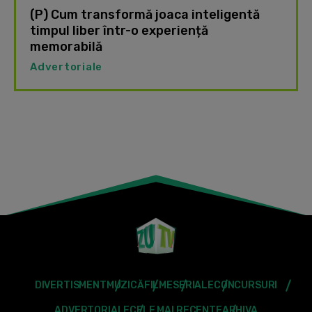
(P) Cum transformă joaca inteligentă
timpul liber într-o experiență
memorabilă
Advertoriale
DIVERTISMENT
MUZICĂ
FILME
SERIALE
CONCURSURI
ADVERTORIALE
CELE MAI RECENTE
ARHIVA