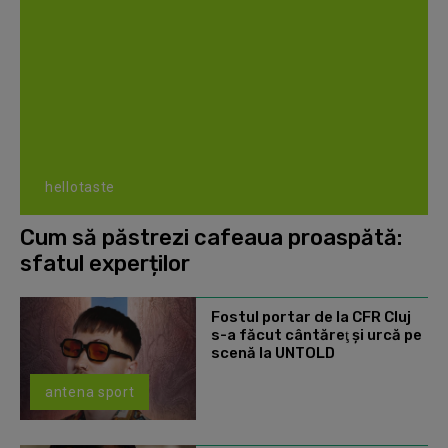
hellotaste
Cum să păstrezi cafeaua proaspătă:
sfatul experților
Fostul portar de la CFR Cluj
s-a făcut cântăreţ şi urcă pe
scenă la UNTOLD
antena sport