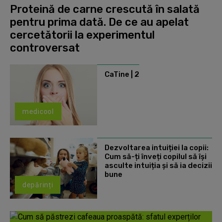
Proteină de carne crescută în salată
pentru prima dată. De ce au apelat
cercetătorii la experimentul
controversat
CaTine | 2
medicool
Dezvoltarea intuiției la copii:
Cum să-ți înveți copilul să își
asculte intuiția și să ia decizii
bune
depărinți