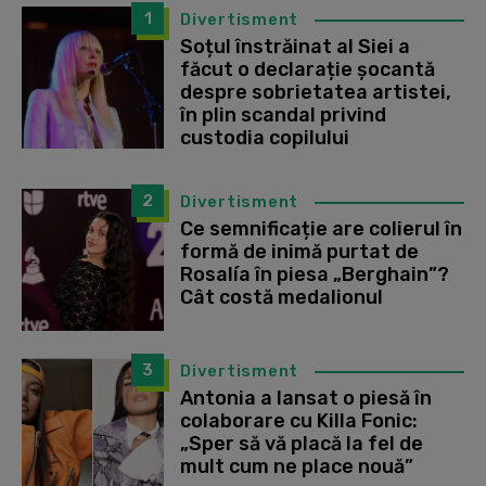
1
Divertisment
Soțul înstrăinat al Siei a
făcut o declarație șocantă
despre sobrietatea artistei,
în plin scandal privind
custodia copilului
2
Divertisment
Ce semnificație are colierul în
formă de inimă purtat de
Rosalía în piesa „Berghain”?
Cât costă medalionul
3
Divertisment
Antonia a lansat o piesă în
colaborare cu Killa Fonic:
„Sper să vă placă la fel de
mult cum ne place nouă”