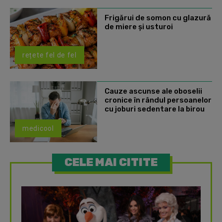
Frigărui de somon cu glazură
de miere și usturoi
rețete fel de fel
Cauze ascunse ale oboselii
cronice în rândul persoanelor
cu joburi sedentare la birou
medicool
CELE MAI CITITE