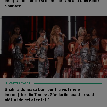
însoțită de familie și de mii de fani ai trupei Black
Sabbath
Divertisment
Shakira donează bani pentru victimele
inundațiilor din Texas: „Gândurile noastre sunt
alături de cei afectați”