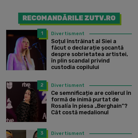
RECOMANDĂRILE ZUTV.RO
1
Divertisment
Soțul înstrăinat al Siei a
făcut o declarație șocantă
despre sobrietatea artistei,
în plin scandal privind
custodia copilului
2
Divertisment
Ce semnificație are colierul în
formă de inimă purtat de
Rosalía în piesa „Berghain”?
Cât costă medalionul
3
Divertisment