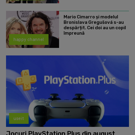
Mario Cimarro și modelul
Bronislava Gregušová s-au
despărțit. Cei doi au un copil
împreună
happy channel
useit
Jocuri PlayStation Plus din august