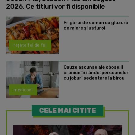
2026. Ce titluri vor fi disponibile
Frigărui de somon cu glazură
de miere și usturoi
rețete fel de fel
Cauze ascunse ale oboselii
cronice în rândul persoanelor
cu joburi sedentare la birou
medicool
CELE MAI CITITE