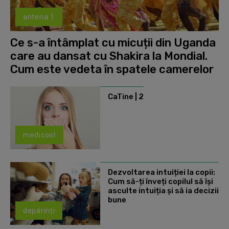
antena 1
Ce s-a întâmplat cu micuții din Uganda
care au dansat cu Shakira la Mondial.
Cum este vedeta în spatele camerelor
CaTine | 2
medicool
Dezvoltarea intuiției la copii:
Cum să-ți înveți copilul să își
asculte intuiția și să ia decizii
bune
depărinți