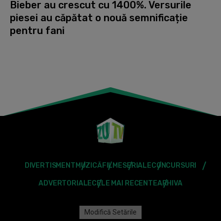
Bieber au crescut cu 1400%. Versurile
piesei au căpătat o nouă semnificație
pentru fani
DIVERTISMENT
MUZICĂ
FILME
SERIALE
CONCURSURI
ADVERTORIALE
CELE MAI RECENTE
ARHIVA
Modifică Setările