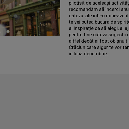
plictisit de aceleași activită
recomandăm să încerci anul a
câteva zile într-o mini-avent
te vei putea bucura de spiri
ai inspirație ce să alegi, ai
pentru tine câteva sugestii 
altfel decât ai fost obișnui
Crăciun care sigur te vor ten
în luna decembrie.