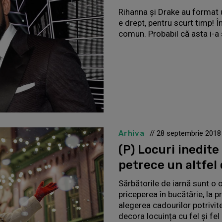
Rihanna şi Drake au format u
e drept, pentru scurt timp! În
comun. Probabil că asta i-a
Arhiva
// 28 septembrie 2018
(P) Locuri inedite
petrece un altfel
Sărbătorile de iarnă sunt o 
priceperea în bucătărie, la p
alegerea cadourilor potrivite 
decora locuința cu fel și fel