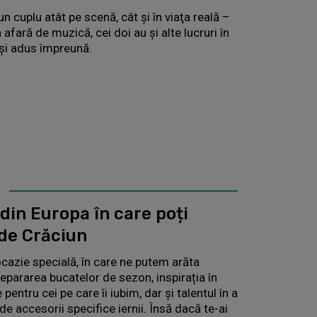
n cuplu atât pe scenă, cât şi în viaţa reală –
 afară de muzică, cei doi au și alte lucruri în
 și adus împreună.
 din Europa în care poți
 de Crăciun
ocazie specială, în care ne putem arăta
repararea bucatelor de sezon, inspirația în
pentru cei pe care îi iubim, dar și talentul în a
 de accesorii specifice iernii. Însă dacă te-ai