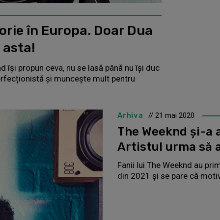
torie în Europa. Doar Dua
 asta!
d își propun ceva, nu se lasă până nu își duc
o perfecționistă și muncește mult pentru
Arhiva
// 21 mai 2020
The Weeknd și-a 
Artistul urma să 
Fanii lui The Weeknd au primi
din 2021 și se pare că motiv