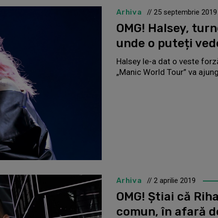
Arhiva
// 25 septembrie 2019
OMG! Halsey, turne
unde o puteți ved
Halsey le-a dat o veste forză
„Manic World Tour” va ajung
Arhiva
// 2 aprilie 2019
OMG! Știai că Rih
comun, în afară 