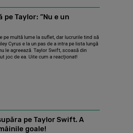
ă pe Taylor: ”Nu e un
e pe multă lume la suflet, dar lucrurile tind să
ey Cyrus e la un pas de a intra pe lista lungă
nu le agreează. Taylor Swift, scoasă din
tut joc de ea. Uite cum a reacționat!
upăra pe Taylor Swift. A
 mâinile goale!