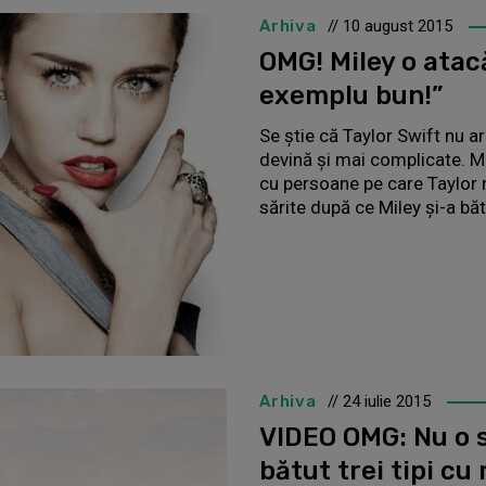
Arhiva
// 10 august 2015
OMG! Miley o atac
exemplu bun!”
Se știe că Taylor Swift nu ar
devină și mai complicate. Mil
cu persoane pe care Taylor 
sărite după ce Miley și-a bă
Arhiva
// 24 iulie 2015
VIDEO OMG: Nu o s
bătut trei tipi cu