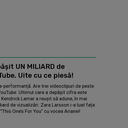
pășit UN MILIARD de
Tube. Uite cu ce piesă!
a-performanță. Are trei videoclipuri de peste
 YouTube. Ultimul care a depășit cifra este
 Kendrick Lamar a reușit să adune, în mai
liard de vizualizări. Zara Larsson i-a luat fața
 ”This One’s For You” cu vocea Arianei!