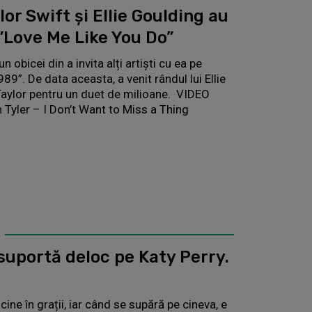
or Swift și Ellie Goulding au
”Love Me Like You Do”
n obicei din a invita alți artiști cu ea pe
989”. De data aceasta, a venit rândul lui Ellie
 Taylor pentru un duet de milioane. VIDEO
 Tyler – I Don’t Want to Miss a Thing
 suportă deloc pe Katy Perry.
icine în grații, iar când se supără pe cineva, e