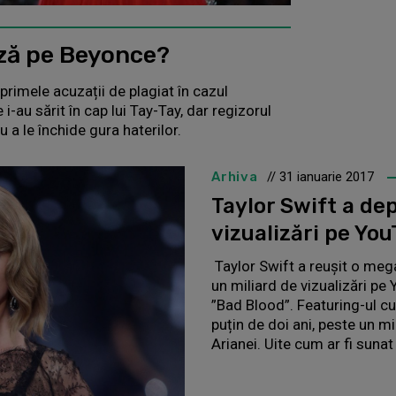
ază pe Beyonce?
rimele acuzații de plagiat în cazul
 i-au sărit în cap lui Tay-Tay, dar regizorul
u a le închide gura haterilor.
Arhiva
// 31 ianuarie 2017
Taylor Swift a de
vizualizări pe You
Taylor Swift a reușit o meg
un miliard de vizualizări pe
”Bad Blood”. Featuring-ul cu
puțin de doi ani, peste un mi
Arianei. Uite cum ar fi sunat