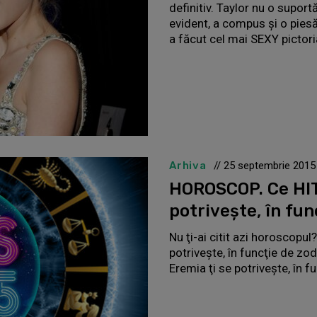
definitiv. Taylor nu o suport
evident, a compus și o pie
a făcut cel mai SEXY pictoria
Arhiva
// 25 septembrie 2015
HOROSCOP. Ce HIT 
potriveşte, în fun
Nu ţi-ai citit azi horoscopul
potriveşte, în funcţie de z
Eremia ţi se potriveşte, în f