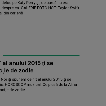
ă deloc pe Katy Perry și, de parcă nu era
să despre ea. GALERIE FOTO HOT: Taylor Swift
l din carieră!
al anului 2015 ţi se
cţie de zodie
? Noi îţi spunem ce hit al anului 2015 ţi se
odie. HOROSCOP muzical. Ce piesă de la Alina
uncţie de zodie