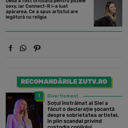
Delia a fost criticată pentru pozele
sexy, iar Connect-R i-a luat
apărarea. Ce a spus artistul are
legătură cu religia
RECOMANDĂRILE ZUTV.RO
1
Divertisment
Soțul înstrăinat al Siei a
făcut o declarație șocantă
despre sobrietatea artistei,
în plin scandal privind
custodia copilului