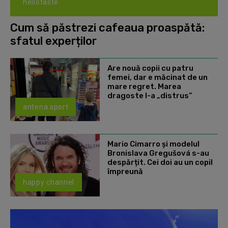
hellotaste
Cum să păstrezi cafeaua proaspătă:
sfatul experților
Are nouă copii cu patru
femei, dar e măcinat de un
mare regret. Marea
dragoste l-a „distrus”
antena sport
Mario Cimarro și modelul
Bronislava Gregušová s-au
despărțit. Cei doi au un copil
împreună
happy channel