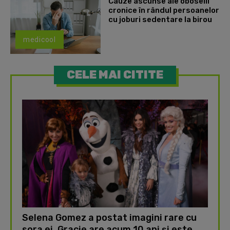
Cauze ascunse ale oboselii
cronice în rândul persoanelor
cu joburi sedentare la birou
medicool
CELE MAI CITITE
Selena Gomez a postat imagini rare cu
sora ei. Gracie are acum 10 ani și este