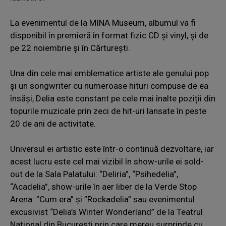
La evenimentul de la MINA Museum, albumul va fi
disponibil în premieră în format fizic CD și vinyl, și de
pe 22 noiembrie și în Cărturești.
Una din cele mai emblematice artiste ale genului pop
și un songwriter cu numeroase hituri compuse de ea
însăși, Delia este constant pe cele mai înalte poziții din
topurile muzicale prin zeci de hit-uri lansate în peste
20 de ani de activitate.
Universul ei artistic este într-o continuă dezvoltare, iar
acest lucru este cel mai vizibil în show-urile ei sold-
out de la Sala Palatului: “Deliria”, “Psihedelia”,
“Acadelia”, show-urile în aer liber de la Verde Stop
Arena: ”Cum era” și ”Rockadelia” sau evenimentul
excusivist “Delia’s Winter Wonderland” de la Teatrul
Național din București prin care mereu surprinde cu