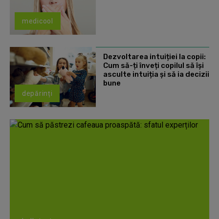
medicool
Dezvoltarea intuiției la copii:
Cum să-ți înveți copilul să își
asculte intuiția și să ia decizii
bune
depărinți