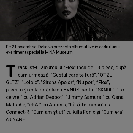
Pe 21 noiembrie, Delia va prezenta albumul live în cadrul unui
eveniment special la MINA Museum
T
racklist-ul albumului ”Flex” include 13 piese, după
cum urmează: ”Gustul care te fură”, ”OTZL
GLTZ”, ”Lololo”, ”Sirena Apelor”, ”Nu pot”, ”Flex”,
precum și colaborările cu HVNDS pentru ”SKNDL”, ”Tot
ce vrei” cu Adrian Despot”, ”Jimmy Samurai” cu Oana
Matache, ”eRAI” cu Antonia, ”Fără Te merau” cu
Connect-R, ”Cum am știut” cu Killa Fonic și ”Cum era”
cu NANE.