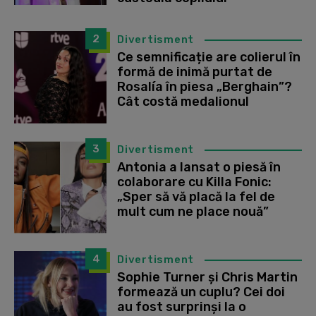
2
Divertisment
Ce semnificație are colierul în
formă de inimă purtat de
Rosalía în piesa „Berghain”?
Cât costă medalionul
3
Divertisment
Antonia a lansat o piesă în
colaborare cu Killa Fonic:
„Sper să vă placă la fel de
mult cum ne place nouă”
4
Divertisment
Sophie Turner și Chris Martin
formează un cuplu? Cei doi
au fost surprinși la o