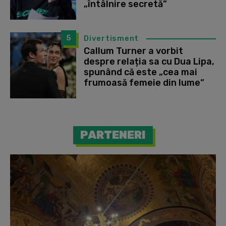
„întâlnire secretă”
5
Divertisment
Callum Turner a vorbit
despre relația sa cu Dua Lipa,
spunând că este „cea mai
frumoasă femeie din lume”
PARTENERI