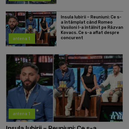
Insula Iubirii – Reuniuni: Ce s-
a întâmplat când Romeo
Vasiloni l-a întâlnit pe Răzvan
Kovacs. Ce s-a aflat despre
concurent
antena 1
antena 1
Insula Iubirii – Reuniuni: Ce s-a