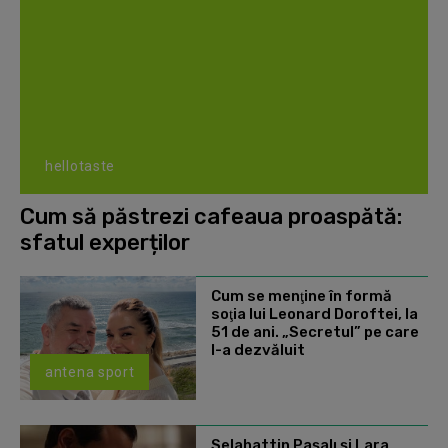
hellotaste
Cum să păstrezi cafeaua proaspătă:
sfatul experților
Cum se menţine în formă
soţia lui Leonard Doroftei, la
51 de ani. „Secretul” pe care
l-a dezvăluit
antena sport
Selahattin Paşalı și Lara