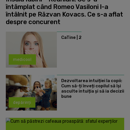
întâmplat când Romeo Vasiloni l-a
întâlnit pe Răzvan Kovacs. Ce s-a aflat
despre concurent
CaTine | 2
medicool
Dezvoltarea intuiției la copii:
Cum să-ți înveți copilul să își
asculte intuiția și să ia decizii
bune
depărinți