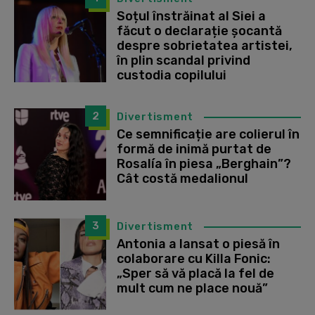
Soțul înstrăinat al Siei a
făcut o declarație șocantă
despre sobrietatea artistei,
în plin scandal privind
custodia copilului
2
Divertisment
Ce semnificație are colierul în
formă de inimă purtat de
Rosalía în piesa „Berghain”?
Cât costă medalionul
3
Divertisment
Antonia a lansat o piesă în
colaborare cu Killa Fonic:
„Sper să vă placă la fel de
mult cum ne place nouă”