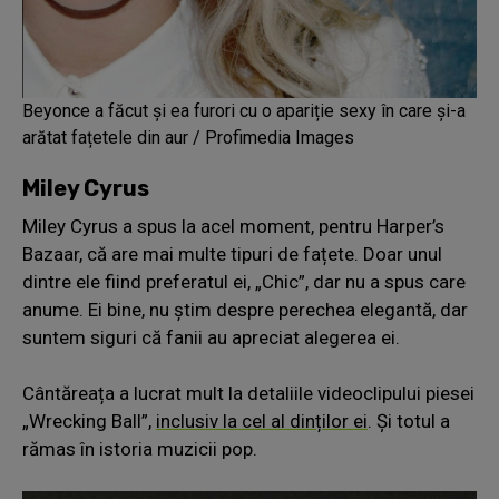
Beyonce a făcut și ea furori cu o apariție sexy în care și-a
arătat fațetele din aur / Profimedia Images
Miley Cyrus
Miley Cyrus a spus la acel moment, pentru Harper’s
Bazaar, că are mai multe tipuri de fațete. Doar unul
dintre ele fiind preferatul ei, „Chic”, dar nu a spus care
anume. Ei bine, nu știm despre perechea elegantă, dar
suntem siguri că fanii au apreciat alegerea ei.
Cântăreața a lucrat mult la detaliile videoclipului piesei
„Wrecking Ball”,
inclusiv la cel al dinților ei
. Și totul a
rămas în istoria muzicii pop.