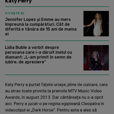
Katy Perry
CITEȘTE ȘI
Jennifer Lopez și Emme au mers
împreună la cumpărături. Cât de
diferită e tânăra de 15 ani de mama
ei
Lidia Buble a vorbit despre
persoana care i-a dăruit inelul cu
diamant: „L-am primit în semn de
iubire, de apreciere”
Katy Perry a purtat fațete uriașe, pline de culoare, care
au atras toate privirile la premiile MTV Music Video
Awards, în august 2013. Dar cântăreața nu s-a oprit
aici. Perry a jucat-o pe regina egipteană Cleopatra în
videoclipul ei „Dark Horse”. Pentru asta a ales să