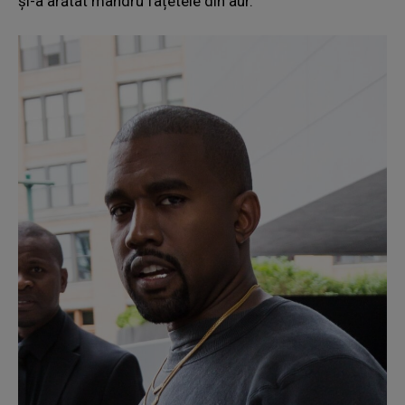
și-a arătat mândru fațetele din aur.