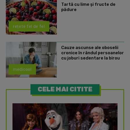
Tartă cu lime și fructe de
pădure
rețete fel de fel
Cauze ascunse ale oboselii
cronice în rândul persoanelor
cu joburi sedentare la birou
medicool
CELE MAI CITITE