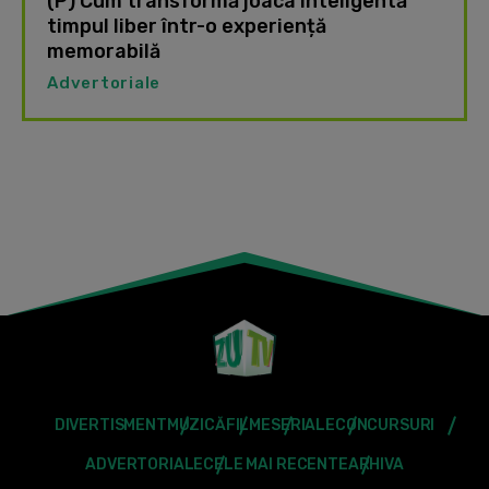
(P) Cum transformă joaca inteligentă
timpul liber într-o experiență
memorabilă
Advertoriale
DIVERTISMENT
MUZICĂ
FILME
SERIALE
CONCURSURI
ADVERTORIALE
CELE MAI RECENTE
ARHIVA