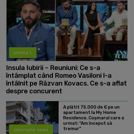
antena 1
Insula Iubirii – Reuniuni: Ce s-a
întâmplat când Romeo Vasiloni l-a
întâlnit pe Răzvan Kovacs. Ce s-a aflat
despre concurent
A plătit 75.000 de € pe un
apartament la My Home
Residence. Coşmarul care a
urmat: "Am început să
tremur"
observator news