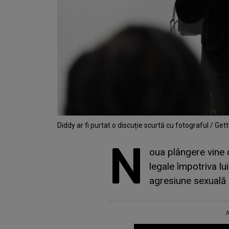
Diddy ar fi purtat o discuție scurtă cu fotograful / Ge
N
oua plângere vine 
legale împotriva lu
agresiune sexuală