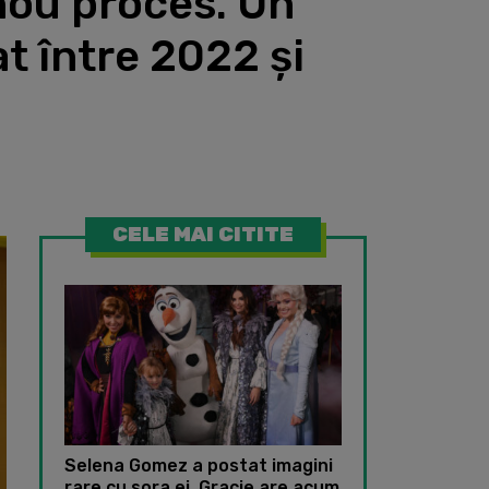
nou proces. Un
t între 2022 și
CELE MAI CITITE
Selena Gomez a postat imagini
rare cu sora ei. Gracie are acum