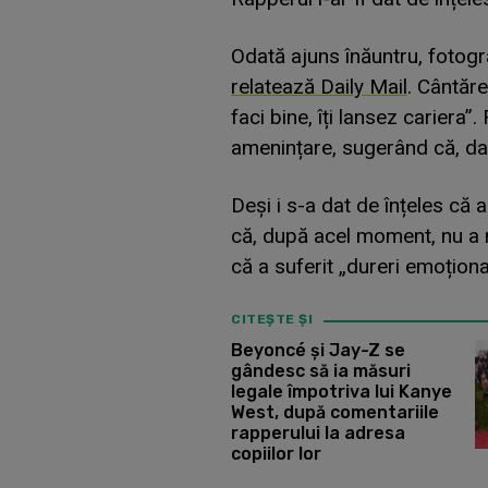
Odată ajuns înăuntru, fotogra
relatează Daily Mail
. Cântăre
faci bine, îți lansez cariera
amenințare, sugerând că, dac
Deși i s-a dat de înțeles că 
că, după acel moment, nu a 
că a suferit „dureri emoționa
CITEȘTE ȘI
Beyoncé și Jay-Z se
gândesc să ia măsuri
legale împotriva lui Kanye
West, după comentariile
rapperului la adresa
copiilor lor