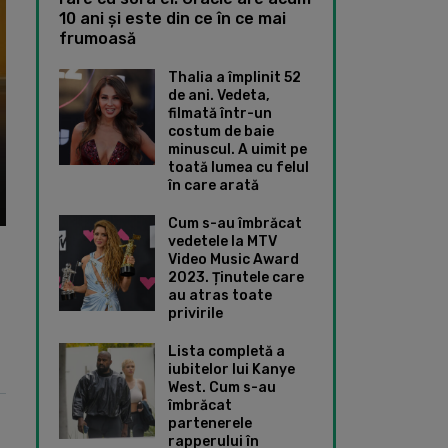
10 ani și este din ce în ce mai
frumoasă
Thalia a împlinit 52
de ani. Vedeta,
filmată într-un
costum de baie
minuscul. A uimit pe
toată lumea cu felul
în care arată
Cum s-au îmbrăcat
vedetele la MTV
Video Music Award
2023. Ținutele care
au atras toate
privirile
Lista completă a
iubitelor lui Kanye
West. Cum s-au
îmbrăcat
partenerele
rapperului în