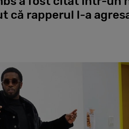
s a fost citat într-un 
t că rapperul l-a agresa