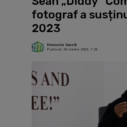
Sean „Diddy” Comb
fotograf a susținu
2023
Emanuela Capotă
Publicat: 30 martie 2025, 7:25