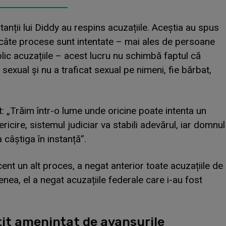
anții lui Diddy au respins acuzațiile. Aceștia au spus
nt câte procese sunt intentate – mai ales de persoane
ic acuzațiile – acest lucru nu schimbă faptul că
xual și nu a traficat sexual pe nimeni, fie bărbat,
t: „Trăim într-o lume unde oricine poate intenta un
ricire, sistemul judiciar va stabili adevărul, iar domnul
câștiga în instanță”.
ent un alt proces, a negat anterior toate acuzațiile de
ea, el a negat acuzațiile federale care i-au fost
țit amenințat de avansurile