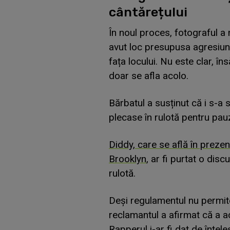
cântărețului
În noul proces, fotograful a
avut loc presupusa agresiun
fața locului. Nu este clar, î
doar se afla acolo.
Bărbatul a susținut că i s-a
plecase în rulotă pentru pauz
Diddy, care se află în prezen
Brooklyn
, ar fi purtat o discu
rulotă.
Deși regulamentul nu permite
reclamantul a afirmat că a a
Rapperul i-ar fi dat de înțele