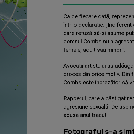
Ca de fiecare dată, reprezent
într-o declarație: „Indifere
care refuză să-și asume publ
domnul Combs nu a agresat se
femeie, adult sau minor”.
Avocații artistului au adăuga
proces din orice motiv. Din fe
Combs este încrezător că va 
Rapperul, care a câștigat rec
agresiune sexuală. De asemen
aduse anul trecut.
Fotograful s-a sim