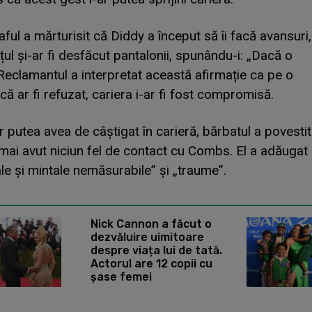
ful a mărturisit că Diddy a început să îi facă avansuri,
țul și-ar fi desfăcut pantalonii, spunându-i: „Dacă o
”. Reclamantul a interpretat această afirmație ca pe o
ă ar fi refuzat, cariera i-ar fi fost compromisă.
ar putea avea de câștigat în carieră, bărbatul a povestit
mai avut niciun fel de contact cu Combs. El a adăugat
le și mintale nemăsurabile” și „traume”.
Beyon
Nick Cannon a făcut o
dezvăluire uimitoare
despre viața lui de tată.
Actorul are 12 copii cu
șase femei