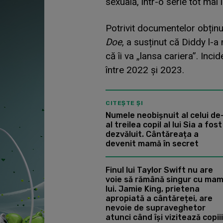
sexuală, într-o serie tot ma
Potrivit documentelor obținut
Doe
, a susținut că Diddy l-a 
că îi va „lansa cariera”. Incid
între 2022 și 2023.
CITEȘTE ȘI
Numele neobișnuit al celui de
al treilea copil al lui Sia a fost
dezvăluit. Cântăreața a
devenit mamă în secret
Finul lui Taylor Swift nu are
voie să rămână singur cu ma
lui. Jamie King, prietena
apropiată a cântăreței, are
nevoie de supraveghetor
atunci când își vizitează copiii