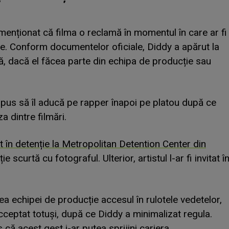
 menționat că filma o reclamă în momentul în care ar fi
e. Conform documentelor oficiale, Diddy a apărut la
nsă, dacă el făcea parte din echipa de producție sau
 spus să îl aducă pe rapper înapoi pe platou după ce
a dintre filmări.
t în detenție la Metropolitan Detention Center din
ție scurtă cu fotograful. Ulterior, artistul l-ar fi invitat î
a echipei de producție accesul în rulotele vedetelor,
cceptat totuși, după ce Diddy a minimalizat regula.
s că acest gest i-ar putea sprijini cariera.