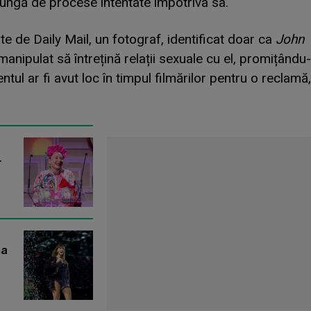
i lungă de procese intentate împotriva sa.
e de Daily Mail, un fotograf, identificat doar ca
John
manipulat să întrețină relații sexuale cu el, promițându-
entul ar fi avut loc în timpul filmărilor pentru o reclamă,
-
ma