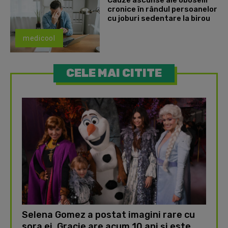
Cauze ascunse ale oboselii
cronice în rândul persoanelor
cu joburi sedentare la birou
medicool
CELE MAI CITITE
Selena Gomez a postat imagini rare cu
sora ei. Gracie are acum 10 ani și este