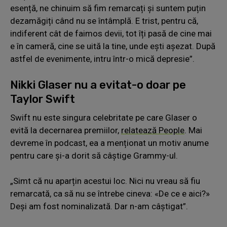
esență, ne chinuim să fim remarcați și suntem puțin
dezamăgiți când nu se întâmplă. E trist, pentru că,
indiferent cât de faimos devii, tot îți pasă de cine mai
e în cameră, cine se uită la tine, unde ești așezat. După
astfel de evenimente, intru într-o mică depresie”.
Nikki Glaser nu a evitat-o doar pe
Taylor Swift
Swift nu este singura celebritate pe care Glaser o
evită la decernarea premiilor,
relatează People
. Mai
devreme în podcast, ea a menționat un motiv anume
pentru care și-a dorit să câștige Grammy-ul.
„Simt că nu aparțin acestui loc. Nici nu vreau să fiu
remarcată, ca să nu se întrebe cineva: «De ce e aici?»
Deși am fost nominalizată. Dar n-am câștigat”.