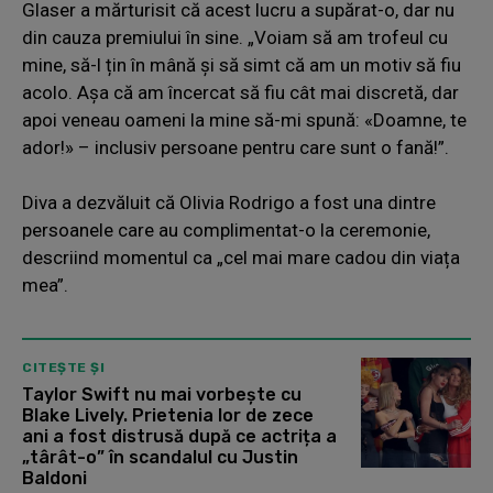
Glaser a mărturisit că acest lucru a supărat-o, dar nu
din cauza premiului în sine. „Voiam să am trofeul cu
mine, să-l țin în mână și să simt că am un motiv să fiu
acolo. Așa că am încercat să fiu cât mai discretă, dar
apoi veneau oameni la mine să-mi spună: «Doamne, te
ador!» – inclusiv persoane pentru care sunt o fană!”.
Diva a dezvăluit că Olivia Rodrigo a fost una dintre
persoanele care au complimentat-o la ceremonie,
descriind momentul ca „cel mai mare cadou din viața
mea”.
CITEȘTE ȘI
Taylor Swift nu mai vorbește cu
Blake Lively. Prietenia lor de zece
ani a fost distrusă după ce actrița a
„târât-o” în scandalul cu Justin
Baldoni