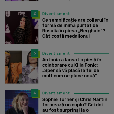
2
Divertisment
Ce semnificație are colierul în
formă de inimă purtat de
Rosalía în piesa „Berghain”?
Cât costă medalionul
3
Divertisment
Antonia a lansat o piesă în
colaborare cu Killa Fonic:
„Sper să vă placă la fel de
mult cum ne place nouă”
4
Divertisment
Sophie Turner și Chris Martin
formează un cuplu? Cei doi
au fost surprinși la o