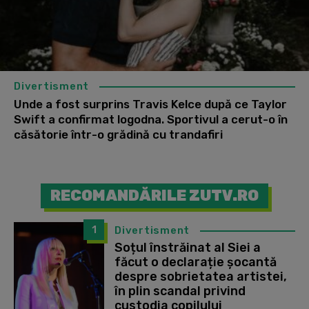
Divertisment
Unde a fost surprins Travis Kelce după ce Taylor
Swift a confirmat logodna. Sportivul a cerut-o în
căsătorie într-o grădină cu trandafiri
RECOMANDĂRILE ZUTV.RO
1
Divertisment
Soțul înstrăinat al Siei a
făcut o declarație șocantă
despre sobrietatea artistei,
în plin scandal privind
custodia copilului