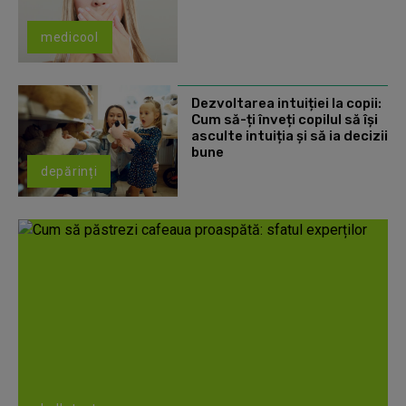
medicool
Dezvoltarea intuiției la copii:
Cum să-ți înveți copilul să își
asculte intuiția și să ia decizii
bune
depărinți