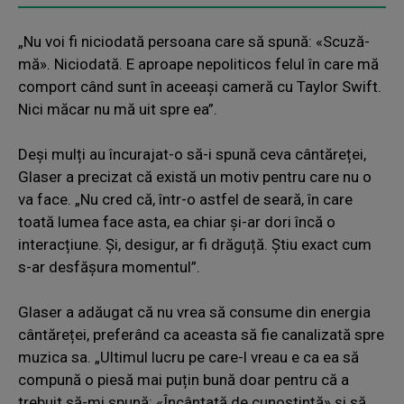
„Nu voi fi niciodată persoana care să spună: «Scuză-
mă». Niciodată. E aproape nepoliticos felul în care mă
comport când sunt în aceeași cameră cu Taylor Swift.
Nici măcar nu mă uit spre ea”.
Deși mulți au încurajat-o să-i spună ceva cântăreței,
Glaser a precizat că există un motiv pentru care nu o
va face. „Nu cred că, într-o astfel de seară, în care
toată lumea face asta, ea chiar și-ar dori încă o
interacțiune. Și, desigur, ar fi drăguță. Știu exact cum
s-ar desfășura momentul”.
Glaser a adăugat că nu vrea să consume din energia
cântăreței, preferând ca aceasta să fie canalizată spre
muzica sa. „Ultimul lucru pe care-l vreau e ca ea să
compună o piesă mai puțin bună doar pentru că a
trebuit să-mi spună: «Încântată de cunoștință» și să