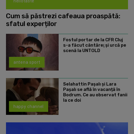
hellotaste
Cum să păstrezi cafeaua proaspătă:
sfatul experților
Fostul portar de la CFR Cluj
s-a făcut cântăreţ şi urcă pe
scenă la UNTOLD
antena sport
Selahattin Paşalı și Lara
Paşalı se află în vacanță în
Bodrum. Ce au observat fanii
la ce doi
happy channel