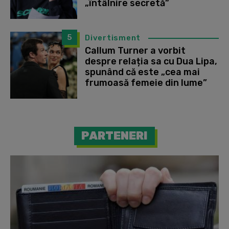
„întâlnire secretă”
5
Divertisment
Callum Turner a vorbit
despre relația sa cu Dua Lipa,
spunând că este „cea mai
frumoasă femeie din lume”
PARTENERI