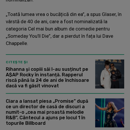
„Toată lumea vrea o bucățică din ea”, a spus Glaser, în
vârstă de 40 de ani, care a fost nominalizată la
categoria Cel mai bun album de comedie pentru
„Someday You’ll Die”, dar a pierdut în fața lui Dave
Chappelle.
CITEȘTE ȘI
Rihanna și copiii săi l-au susținut pe
A$AP Rocky în instanță. Rapperul
riscă până la 24 de ani de închisoare
dacă va fi găsit vinovat
Ciara a lansat piesa „Promise” după
ce un director de casă de discuri a
numit-o „cea mai proastă melodie
R&B”. Cântecul a ajuns pe locul 1 în
topurile Billboard