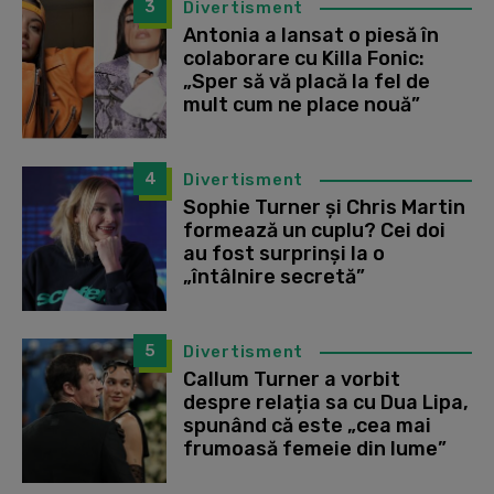
3
Divertisment
Antonia a lansat o piesă în
colaborare cu Killa Fonic:
„Sper să vă placă la fel de
mult cum ne place nouă”
4
Divertisment
Sophie Turner și Chris Martin
formează un cuplu? Cei doi
au fost surprinși la o
„întâlnire secretă”
5
Divertisment
Callum Turner a vorbit
despre relația sa cu Dua Lipa,
spunând că este „cea mai
frumoasă femeie din lume”