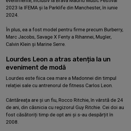
evenimente, inclusiv la Brava Madrid Music Festival
2023 la IFEMA și la Parklife din Manchester, în iunie
2024.
În plus, ea a fost model pentru firme precum Burberry,
Marc Jacobs, Savage X Fenty a Rihannei, Mugler,
Calvin Klein și Marine Serre.
Lourdes Leon a atras atenția la un
eveniment de modă
Lourdes este fiica cea mare a Madonnei din timpul
relației sale cu antrenorul de fitness Carlos Leon.
Cântăreața are și un fiu, Rocco Ritchie, în vârstă de 24
de ani, din căsnicia cu regizorul Guy Ritchie. Cei doi au
fost căsătoriți timp de opt ani și s-au despărțit în
2008.