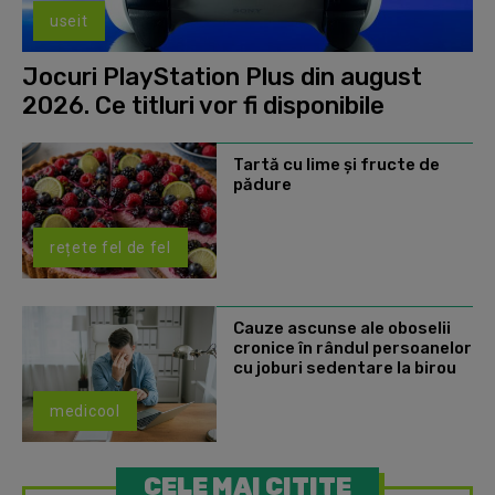
useit
Jocuri PlayStation Plus din august
2026. Ce titluri vor fi disponibile
Tartă cu lime și fructe de
pădure
rețete fel de fel
Cauze ascunse ale oboselii
cronice în rândul persoanelor
cu joburi sedentare la birou
medicool
CELE MAI CITITE