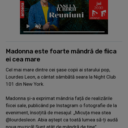
Madonna este foarte mândră de fiica
ei cea mare
Cel mai mare dintre cei șase copii ai starului pop,
Lourdes Leon, a cântat sâmbătă seara la Night Club
101 din New York.
Madonna și-a exprimat mândria față de realizările
fiicei sale, publicând pe Instagram o fotografie de la
eveniment, însoțită de mesajul: „Micuța mea stea
@lourdesleon. Abia aștept ca toată lumea să-ți audă
noua muzică! Sunt atât de mândră de tine”.