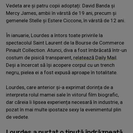
Vedeta are și patru copii adoptați: David Banda și
Mercy James, ambii în vârstă de 19 ani, precum și
gemenele Stelle și Estere Ciccone, în vârstă de 12 ani.
În ianuarie, Lourdes a întors toate privirile la
spectacolul Saint Laurent de la Bourse de Commerce
Pinault Collection. Atunci, diva a fost îmbrăcată într-un
costum de pisică transparent,
relatează Daily Mail
.
Deși a încercat să își acopere corpul cu un trench
negru, pielea ei a fost expusă aproape în totalitate.
Lourdes, care anterior și-a exprimat dorința de a
interpreta rolul mamei sale în viitorul film biografic,
dar căreia îi lipsea experiența necesară în industrie, a
pozat în mai multe ipostaze sexy la evenimentul plin
de vedete.
Lourdes a purtat o ținută îndrăzneață