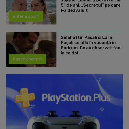
51 de ani. „Secretul” pe care
l-a dezvăluit
antena sport
Selahattin Paşalı și Lara
Paşalı se află în vacanță în
Bodrum. Ce au observat fanii
la ce doi
happy channel