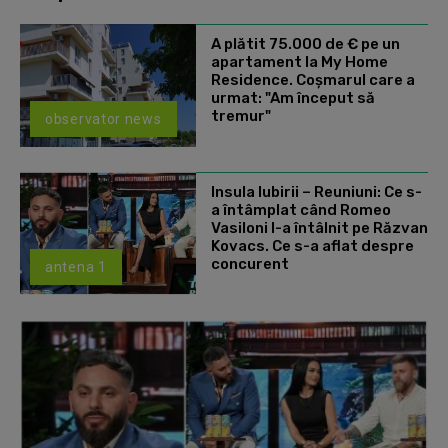
A plătit 75.000 de € pe un
apartament la My Home
Residence. Coşmarul care a
urmat: "Am început să
tremur"
observator news
Insula Iubirii – Reuniuni: Ce s-
a întâmplat când Romeo
Vasiloni l-a întâlnit pe Răzvan
Kovacs. Ce s-a aflat despre
concurent
antena 1