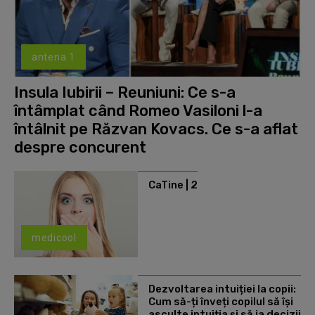
antena 1
Insula Iubirii – Reuniuni: Ce s-a
întâmplat când Romeo Vasiloni l-a
întâlnit pe Răzvan Kovacs. Ce s-a aflat
despre concurent
CaTine | 2
medicool
Dezvoltarea intuiției la copii:
Cum să-ți înveți copilul să își
asculte intuiția și să ia decizii