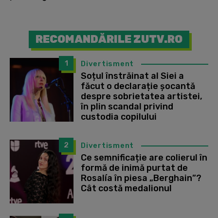
RECOMANDĂRILE ZUTV.RO
1
Divertisment
Soțul înstrăinat al Siei a
făcut o declarație șocantă
despre sobrietatea artistei,
în plin scandal privind
custodia copilului
2
Divertisment
Ce semnificație are colierul în
formă de inimă purtat de
Rosalía în piesa „Berghain”?
Cât costă medalionul