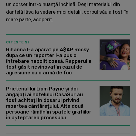
un corset într-o nuanță închisă. Deși materialul din
dantelă lăsa la vedere mici detalii, corpul său a fost, în
mare parte, acoperit.
CITEȘTE ȘI
Rihanna l-a apărat pe A$AP Rocky
după ce un reporter i-a pus o
întrebare nepoliticoasă. Rapperul a
fost găsit nevinovat în cazul de
agresiune cu o armă de foc
Prietenul lui Liam Payne și doi
angajați ai hotelului CasaSur au
fost achitați în dosarul privind
moartea cântărețului. Alte două
persoane rămân în spatele gratiilor
în așteptarea procesului