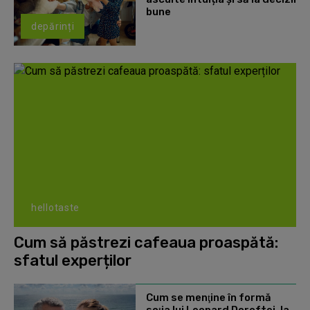
bune
depărinți
hellotaste
Cum să păstrezi cafeaua proaspătă:
sfatul experților
Cum se menţine în formă
soţia lui Leonard Doroftei, la