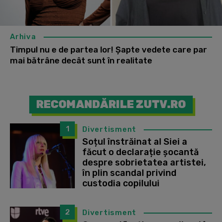
Arhiva
Timpul nu e de partea lor! Șapte vedete care par
mai bătrâne decât sunt în realitate
RECOMANDĂRILE ZUTV.RO
1
Divertisment
Soțul înstrăinat al Siei a
făcut o declarație șocantă
despre sobrietatea artistei,
în plin scandal privind
custodia copilului
2
Divertisment