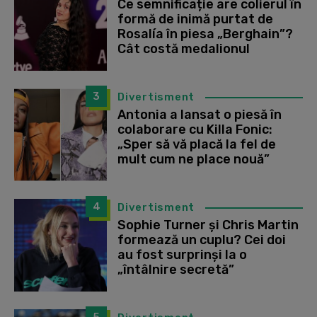
Ce semnificație are colierul în
formă de inimă purtat de
Rosalía în piesa „Berghain”?
Cât costă medalionul
3
Divertisment
Antonia a lansat o piesă în
colaborare cu Killa Fonic:
„Sper să vă placă la fel de
mult cum ne place nouă”
4
Divertisment
Sophie Turner și Chris Martin
formează un cuplu? Cei doi
au fost surprinși la o
„întâlnire secretă”