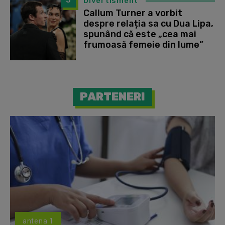
5
Divertisment
Callum Turner a vorbit
despre relația sa cu Dua Lipa,
spunând că este „cea mai
frumoasă femeie din lume”
PARTENERI
antena 1