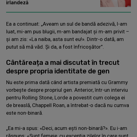
irlandeză
Ea a continuat: „Aveam un sul de bandă adezivă, l-am
luat, mi-am pus blugii, m-am bandajat și m-am privit –
și am zis: «La naiba, asta sunt eu!». Dintr-o dată, am
putut să mă văd. Și da, a fost înfricoșător”.
Cântăreața a mai discutat în trecut
despre propria identitate de gen
Nu este prima dată când artista premiată cu Grammy
vorbește despre propriul gen. Anterior, într-un interviu
pentru Rolling Stone, Lorde a povestit cum colega ei
de breaslă, Chappell Roan, a întrebat-o dacă nu cumva
este non-binară.
„Ea mi-a spus: «Deci, acum ești non-binară?». Eu i-am
răspuns: «Sunt femeie, cu excepția zilelor în care sunt