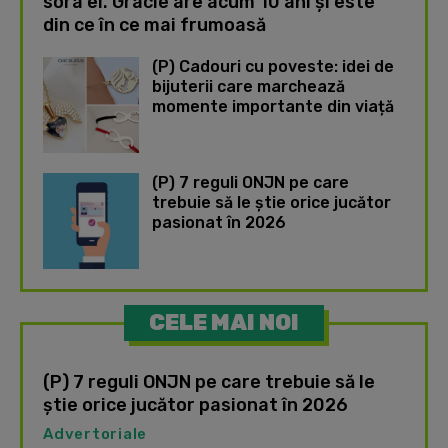
sora ei. Gracie are acum 10 ani și este
din ce în ce mai frumoasă
(P) Cadouri cu poveste: idei de
bijuterii care marchează
momente importante din viață
(P) 7 reguli ONJN pe care
trebuie să le știe orice jucător
pasionat în 2026
CELE MAI NOI
(P) 7 reguli ONJN pe care trebuie să le
știe orice jucător pasionat în 2026
Advertoriale