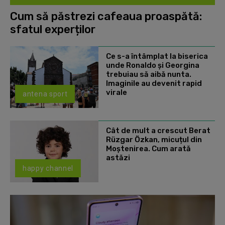
Cum să păstrezi cafeaua proaspătă:
sfatul experților
Ce s-a întâmplat la biserica
unde Ronaldo şi Georgina
trebuiau să aibă nunta.
Imaginile au devenit rapid
virale
antena sport
Cât de mult a crescut Berat
Rüzgar Özkan, micuțul din
Moștenirea. Cum arată
astăzi
happy channel