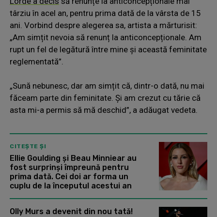
Lorde a decis
să renunțe la anticoncepționale mai
târziu în acel an, pentru prima dată de la vârsta de 15
ani. Vorbind despre alegerea sa, artista a mărturisit:
„Am simțit nevoia să renunț la anticoncepționale. Am
rupt un fel de legătură între mine și această feminitate
reglementată”.
„Sună nebunesc, dar am simțit că, dintr-o dată, nu mai
făceam parte din feminitate. Și am crezut cu tărie că
asta mi-a permis să mă deschid”, a adăugat vedeta.
CITEȘTE ȘI
Ellie Goulding și Beau Minniear au
fost surprinși împreună pentru
prima dată. Cei doi ar forma un
cuplu de la începutul acestui an
Olly Murs a devenit din nou tată!