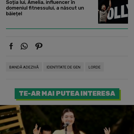
Soția lui, Amelia, influencer în
domeniul fitnessului, a născut un
băiețel
BANDĂ ADEZIVĂ
IDENTITATE DE GEN
LORDE
TE-AR MAI PUTEA INTERESA