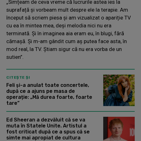
„Simțeam de ceva vreme că lucrurile astea ies la
suprafață și vorbeam mult despre ele la terapie. Am
început să scriem piesa și am vizualizat o apariție TV
cu ea în mintea mea, deși melodia nici nu era
terminată. Și în imaginea aia eram eu, în blugi, fără
cămașă. Și m-am gândit cum aș putea face asta, în
mod real, la TV. Știam sigur că nu era vorba de un
sutien”.
CITEȘTE ȘI
Feli și-a anulat toate concertele,
după ce a ajuns pe masa de
operație: „Mă durea foarte, foarte
tare”
Ed Sheeran a dezvăluit că se va
muta în Statele Unite. Artistul a
fost criticat după ce a spus că se
simte mai apropiat de cultura