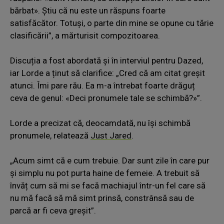
bărbat». Știu că nu este un răspuns foarte
satisfăcător. Totuși, o parte din mine se opune cu tărie
clasificării”, a mărturisit compozitoarea.
Discuția a fost abordată și în interviul pentru Dazed,
iar Lorde a ținut să clarifice: „Cred că am citat greșit
atunci. Îmi pare rău. Ea m-a întrebat foarte drăguț
ceva de genul: «Deci pronumele tale se schimbă?»”.
Lorde a precizat că, deocamdată, nu își schimbă
pronumele, relatează
Just Jared
.
„Acum simt că e cum trebuie. Dar sunt zile în care pur
și simplu nu pot purta haine de femeie. A trebuit să
învăț cum să mi se facă machiajul într-un fel care să
nu mă facă să mă simt prinsă, constrânsă sau de
parcă ar fi ceva greșit”.