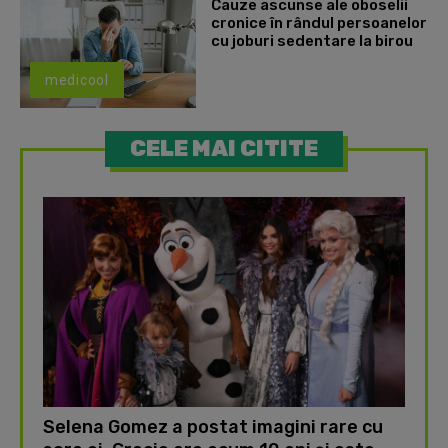
Cauze ascunse ale oboselii
cronice în rândul persoanelor
cu joburi sedentare la birou
medicool
CELE MAI CITITE
Selena Gomez a postat imagini rare cu