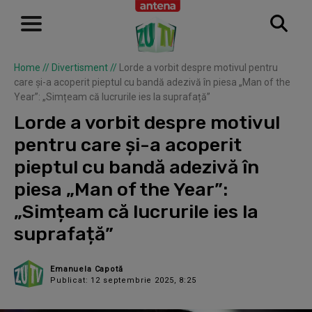
Home
//
Divertisment
//
Lorde a vorbit despre motivul pentru
care și-a acoperit pieptul cu bandă adezivă în piesa „Man of the
Year”: „Simțeam că lucrurile ies la suprafață”
Lorde a vorbit despre motivul
pentru care și-a acoperit
pieptul cu bandă adezivă în
piesa „Man of the Year”:
„Simțeam că lucrurile ies la
suprafață”
Emanuela Capotă
Publicat: 12 septembrie 2025, 8:25