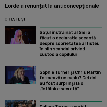
Lorde a renunțat la anticoncepționale
CITEȘTE ȘI
Soțul înstrăinat al Siei a
făcut o declarație șocantă
despre sobrietatea artistei,
în plin scandal privind
custodia copilului
Sophie Turner și Chris Martin
formează un cuplu? Cei doi
au fost surprinși la o
„întâlnire secretă”
Callum Turner a vorbit